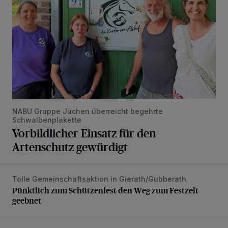
NABU Gruppe Jüchen überreicht begehrte
Schwalbenplakette
Vorbildlicher Einsatz für den
Artenschutz gewürdigt
Tolle Gemeinschaftsaktion in Gierath/Gubberath
Pünktlich zum Schützenfest den Weg zum Festzelt geebne
Pünktlich zum Schützenfest den Weg zum Festzelt
geebnet