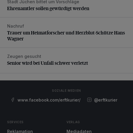
Stadt Jüchen bittet um Vorschläge
Ehrenamtler sollen gewürdigt werden
Ehrenamtler sollen gewürdigt werden
Nachruf
Trauer um Heimatforscher und Herzblut-Schütze Hans W
Trauer um Heimatforscher und Herzblut-Schütze Hans
Wagner
Zeugen gesucht
Senior wird bei Unfall schwer verletzt
Senior wird bei Unfall schwer verletzt
SOZIALE MEDIEN
www.facebook.com/erftkurier/
@erftkurier
SERVICES
VERLAG
Reklamation
Mediadaten