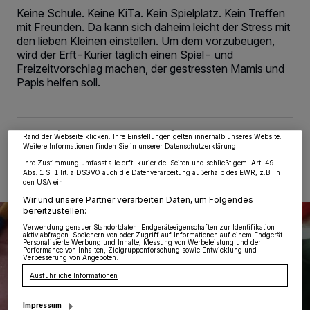
Keine Schule. Keine KiTa. Kein Spielplatz. Kein Treffen
mit Freunden. Da kann sich daheim leicht der Stress mit
den lieben Kleinen einstellen. Um dem vorzubeugen,
wird der Erft-Kurier täglich einen Spiel- und
Wir und unsere
218
-Partner speichern und greifen auf personenbezogene Daten
Freizeitvorschlag machen, der gestressten Mamis und
wie Browserdaten oder eindeutige Kennungen auf Ihrem Gerät zu. Durch Auswahl
von OK aktivieren Sie Tracking-Technologien für die unter „Wir und unsere
Papis helfen soll.
Partner verarbeiten Daten, um Ihnen Dienste bereitzustellen“ aufgeführten
Zwecke. Wenn Tracker deaktiviert sind, sind manche Inhalte und Anzeigen
möglicherweise nicht mehr so relevant für Sie. Sie können dieses Menü jederzeit
wieder aufrufen, um Ihre Einstellungen zu ändern oder Ihre Einwilligung zu
widerrufen, indem Sie auf den Link Einstellungen oder Ablehnen am unteren
Rand der Webseite klicken. Ihre Einstellungen gelten innerhalb unseres Website.
09.04.2020 , 16:05 Uhr
Eine Minute Lesezeit
Weitere Informationen finden Sie in unserer Datenschutzerklärung.
Ihre Zustimmung umfasst alle erft-kurier.de-Seiten und schließt gem. Art. 49
Abs. 1 S. 1 lit. a DSGVO auch die Datenverarbeitung außerhalb des EWR, z.B. in
den USA ein.
Wir und unsere Partner verarbeiten Daten, um Folgendes
bereitzustellen:
Verwendung genauer Standortdaten. Endgeräteeigenschaften zur Identifikation
aktiv abfragen. Speichern von oder Zugriff auf Informationen auf einem Endgerät.
Personalisierte Werbung und Inhalte, Messung von Werbeleistung und der
Performance von Inhalten, Zielgruppenforschung sowie Entwicklung und
Verbesserung von Angeboten.
Ausführliche Informationen
Impressum