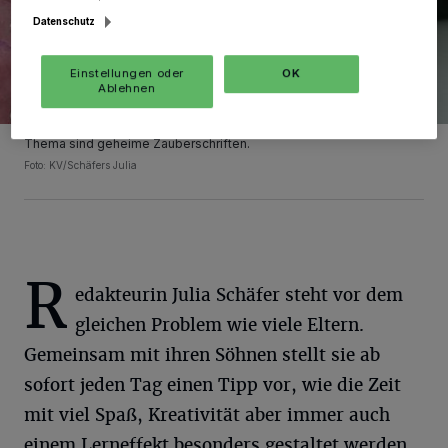
Datenschutz
Einstellungen oder
OK
Ablehnen
Thema sind geheime Zauberschriften.
Foto: KV/Schäfers Julia
R
edakteurin Julia Schäfer steht vor dem
gleichen Problem wie viele Eltern.
Gemeinsam mit ihren Söhnen stellt sie ab
sofort jeden Tag einen Tipp vor, wie die Zeit
mit viel Spaß, Kreativität aber immer auch
einem Lerneffekt besonders gestaltet werden