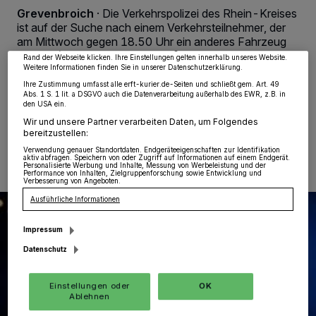
Partner verarbeiten Daten, um Ihnen Dienste bereitzustellen“ aufgeführten
Grevenbroich
·
Die Verkehrspolizei des Rhein-Kreises
Zwecke. Wenn Tracker deaktiviert sind, sind manche Inhalte und Anzeigen
ist auf der Suche nach einem Verkehrsteilnehmer, der
möglicherweise nicht mehr so relevant für Sie. Sie können dieses Menü jederzeit
wieder aufrufen, um Ihre Einstellungen zu ändern oder Ihre Einwilligung zu
am Mittwoch gegen 18.50 Uhr ein anderes Fahrzeug
widerrufen, indem Sie auf den Link Einstellungen oder Ablehnen am unteren
im Grevenbroicher Ortsteil Barrenstein touchiert haben
Rand der Webseite klicken. Ihre Einstellungen gelten innerhalb unseres Website.
soll.
Weitere Informationen finden Sie in unserer Datenschutzerklärung.
Ihre Zustimmung umfasst alle erft-kurier.de-Seiten und schließt gem. Art. 49
Abs. 1 S. 1 lit. a DSGVO auch die Datenverarbeitung außerhalb des EWR, z.B. in
den USA ein.
Wir und unsere Partner verarbeiten Daten, um Folgendes
24.10.2025 , 11:09 Uhr
Eine Minute Lesezeit
bereitzustellen:
Verwendung genauer Standortdaten. Endgeräteeigenschaften zur Identifikation
aktiv abfragen. Speichern von oder Zugriff auf Informationen auf einem Endgerät.
Personalisierte Werbung und Inhalte, Messung von Werbeleistung und der
Performance von Inhalten, Zielgruppenforschung sowie Entwicklung und
Verbesserung von Angeboten.
Ausführliche Informationen
Impressum
Datenschutz
Einstellungen oder
OK
Ablehnen