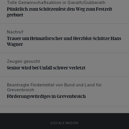
Tolle Gemeinschaftsaktion in Gierath/Gubberath
Pünktlich zum Schützenfest den Weg zum Festzelt geebne
Pünktlich zum Schützenfest den Weg zum Festzelt
geebnet
Nachruf
Trauer um Heimatforscher und Herzblut-Schütze Hans W
Trauer um Heimatforscher und Herzblut-Schütze Hans
Wagner
Zeugen gesucht
Senior wird bei Unfall schwer verletzt
Senior wird bei Unfall schwer verletzt
Beantragte Fördermittel von Bund und Land für
Förderungswürdiges in Grevenbroich
Grevenbroich
Förderungswürdiges in Grevenbroich
SOZIALE MEDIEN