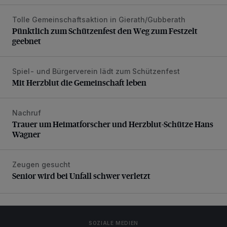
Tolle Gemeinschaftsaktion in Gierath/Gubberath
Pünktlich zum Schützenfest den Weg zum Festzelt geebne
Pünktlich zum Schützenfest den Weg zum Festzelt
geebnet
Spiel- und Bürgerverein lädt zum Schützenfest
Mit Herzblut die Gemeinschaft leben
Mit Herzblut die Gemeinschaft leben
Nachruf
Trauer um Heimatforscher und Herzblut-Schütze Hans W
Trauer um Heimatforscher und Herzblut-Schütze Hans
Wagner
Zeugen gesucht
Senior wird bei Unfall schwer verletzt
Senior wird bei Unfall schwer verletzt
SOZIALE MEDIEN