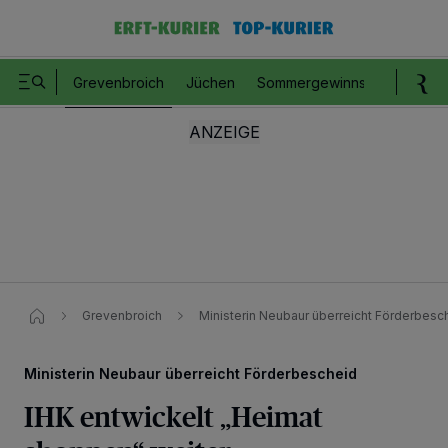
Grevenbroich
Jüchen
Sommergewinnspiel
Romm
Grevenbroich
Ministerin Neubaur überreicht Förderbesc
Ministerin Neubaur überreicht Förderbescheid
IHK entwickelt „Heimat