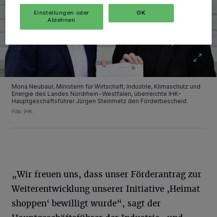
Einstellungen oder
OK
Ablehnen
Mona Neubaur, Ministerin für Wirtschaft, Industrie, Klimaschutz und
Energie des Landes Nordrhein-Westfalen, überreichte IHK-
Hauptgeschäftsführer Jürgen Steinmetz den Förderbescheid.
Foto: IHK.
„Wir freuen uns, dass unser Förderantrag zur
Weiterentwicklung unserer Initiative ‚Heimat
shoppen‘ bewilligt wurde“, sagt der