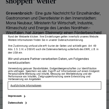
shoppen“ weiter
Wir und unsere
218
-Partner speichern und greifen auf personenbezogene Daten
Grevenbroich
·
Eine gute Nachricht für Einzelhändler,
wie Browserdaten oder eindeutige Kennungen auf Ihrem Gerät zu. Durch Auswahl
von OK aktivieren Sie Tracking-Technologien für die unter „Wir und unsere
Gastronomen und Dienstleister in den Innenstädten:
Partner verarbeiten Daten, um Ihnen Dienste bereitzustellen“ aufgeführten
Mona Neubaur, Ministerin für Wirtschaft, Industrie,
Zwecke. Wenn Tracker deaktiviert sind, sind manche Inhalte und Anzeigen
möglicherweise nicht mehr so relevant für Sie. Sie können dieses Menü jederzeit
Klimaschutz und Energie des Landes Nordrhein-
wieder aufrufen, um Ihre Einstellungen zu ändern oder Ihre Einwilligung zu
Westfalen, hat Jürgen Steinmetz einen Förderbescheid
widerrufen, indem Sie auf den Link Einstellungen oder Ablehnen am unteren
überreicht.
Rand der Webseite klicken. Ihre Einstellungen gelten innerhalb unseres Website.
Weitere Informationen finden Sie in unserer Datenschutzerklärung.
Ihre Zustimmung umfasst alle erft-kurier.de-Seiten und schließt gem. Art. 49
Abs. 1 S. 1 lit. a DSGVO auch die Datenverarbeitung außerhalb des EWR, z.B. in
den USA ein.
18.03.2024 , 10:41 Uhr
Eine Minute Lesezeit
Wir und unsere Partner verarbeiten Daten, um Folgendes
bereitzustellen:
Verwendung genauer Standortdaten. Endgeräteeigenschaften zur Identifikation
aktiv abfragen. Speichern von oder Zugriff auf Informationen auf einem Endgerät.
Personalisierte Werbung und Inhalte, Messung von Werbeleistung und der
Performance von Inhalten, Zielgruppenforschung sowie Entwicklung und
Verbesserung von Angeboten.
Ausführliche Informationen
Impressum
Datenschutz