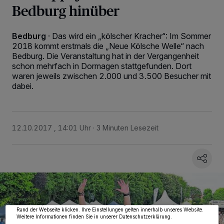
Bedburg hinüber
Bedburg
·
Das wird ein „kölscher Kracher“: Im Sommer
2018 kommt erstmals die „Neue Kölsche Welle“ nach
Bedburg. Die Veranstaltung hat in der Vergangenheit
schon mehrfach in Dormagen stattgefunden. Dort
waren jeweils zwischen 2.000 und 3.500 Besucher mit
dabei.
12.10.2017 , 14:01 Uhr
3 Minuten Lesezeit
Wir und unsere
218
-Partner speichern und greifen auf personenbezogene Daten
wie Browserdaten oder eindeutige Kennungen auf Ihrem Gerät zu. Durch Auswahl
von OK aktivieren Sie Tracking-Technologien für die unter „Wir und unsere
Partner verarbeiten Daten, um Ihnen Dienste bereitzustellen“ aufgeführten
Zwecke. Wenn Tracker deaktiviert sind, sind manche Inhalte und Anzeigen
möglicherweise nicht mehr so relevant für Sie. Sie können dieses Menü jederzeit
wieder aufrufen, um Ihre Einstellungen zu ändern oder Ihre Einwilligung zu
widerrufen, indem Sie auf den Link Einstellungen oder Ablehnen am unteren
Rand der Webseite klicken. Ihre Einstellungen gelten innerhalb unseres Website.
Weitere Informationen finden Sie in unserer Datenschutzerklärung.