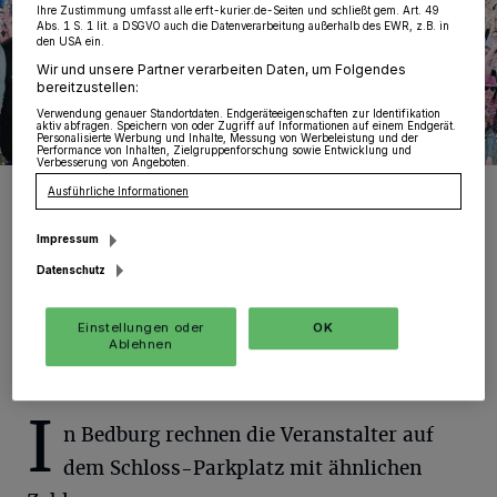
Ihre Zustimmung umfasst alle erft-kurier.de-Seiten und schließt gem. Art. 49
Abs. 1 S. 1 lit. a DSGVO auch die Datenverarbeitung außerhalb des EWR, z.B. in
den USA ein.
Wir und unsere Partner verarbeiten Daten, um Folgendes
bereitzustellen:
Verwendung genauer Standortdaten. Endgeräteeigenschaften zur Identifikation
aktiv abfragen. Speichern von oder Zugriff auf Informationen auf einem Endgerät.
Personalisierte Werbung und Inhalte, Messung von Werbeleistung und der
Performance von Inhalten, Zielgruppenforschung sowie Entwicklung und
Verbesserung von Angeboten.
Die Domstürmer kommen nach Bedburg. Und machen Stimmung —
Ausführliche Informationen
so wie hier bei der „Kölschen Welle“ in Dormagen.
Foto: Foto: Veranstalter
Impressum
Datenschutz
Einstellungen oder
OK
Ablehnen
Von Gerhard Müller
I
n Bedburg rechnen die Veranstalter auf
dem Schloss-Parkplatz mit ähnlichen