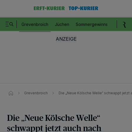
Grevenbroich
Jüchen
Sommergewinnspiel
Romm
Grevenbroich
Die „Neue Kölsche Welle“ schwappt jetzt 
Die „Neue Kölsche Welle“
schwappt jetzt auch nach