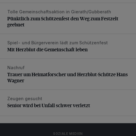
Tolle Gemeinschaftsaktion in Gierath/Gubberath
Pünktlich zum Schützenfest den Weg zum Festzelt geebne
Pünktlich zum Schützenfest den Weg zum Festzelt
geebnet
Spiel- und Bürgerverein lädt zum Schützenfest
Mit Herzblut die Gemeinschaft leben
Mit Herzblut die Gemeinschaft leben
Nachruf
Trauer um Heimatforscher und Herzblut-Schütze Hans W
Trauer um Heimatforscher und Herzblut-Schütze Hans
Wagner
Zeugen gesucht
Senior wird bei Unfall schwer verletzt
Senior wird bei Unfall schwer verletzt
SOZIALE MEDIEN