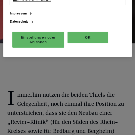
Ausführliche Informationen
Impressum
Datenschutz
Einstellungen oder
OK
Ablehnen
Rainer Thiel (SPD) argumentiert für einen Neubau.
Foto: SPD
I
mmerhin nutzen die beiden Thiels die
Gelegenheit, noch einmal ihre Position zu
unterstrichen, dass sie den Neubau einer
„Revier-Klinik“ (für den Süden des Rhein-
Kreises sowie für Bedburg und Bergheim)