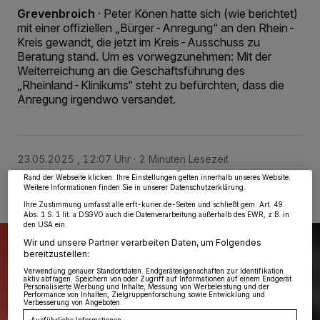
Grevenbroich
·
Peter Könen hatte sich (wie berichtet)
mit einer offiziellen „Bürger-Anregung“ an den Rhein-
Kreis gewandt, die jetzt im Kreis-Ausschuss zu
Beratung stand. Um es vorwegzunehmen: Mit der
Weiterreichung an die Geschäftsführung des
„Rheinland-Klinikums“ steht zu befürchten, dass die
Anregung irgendwo versandet.
Wir und unsere
218
-Partner speichern und greifen auf personenbezogene Daten
wie Browserdaten oder eindeutige Kennungen auf Ihrem Gerät zu. Durch Auswahl
von OK aktivieren Sie Tracking-Technologien für die unter „Wir und unsere
Partner verarbeiten Daten, um Ihnen Dienste bereitzustellen“ aufgeführten
Zwecke. Wenn Tracker deaktiviert sind, sind manche Inhalte und Anzeigen
möglicherweise nicht mehr so relevant für Sie. Sie können dieses Menü jederzeit
23.05.2025 , 12:07 Uhr
2 Minuten Lesezeit
wieder aufrufen, um Ihre Einstellungen zu ändern oder Ihre Einwilligung zu
widerrufen, indem Sie auf den Link Einstellungen oder Ablehnen am unteren
Rand der Webseite klicken. Ihre Einstellungen gelten innerhalb unseres Website.
Weitere Informationen finden Sie in unserer Datenschutzerklärung.
Ihre Zustimmung umfasst alle erft-kurier.de-Seiten und schließt gem. Art. 49
Abs. 1 S. 1 lit. a DSGVO auch die Datenverarbeitung außerhalb des EWR, z.B. in
den USA ein.
Wir und unsere Partner verarbeiten Daten, um Folgendes
bereitzustellen:
Verwendung genauer Standortdaten. Endgeräteeigenschaften zur Identifikation
aktiv abfragen. Speichern von oder Zugriff auf Informationen auf einem Endgerät.
Personalisierte Werbung und Inhalte, Messung von Werbeleistung und der
Performance von Inhalten, Zielgruppenforschung sowie Entwicklung und
Verbesserung von Angeboten.