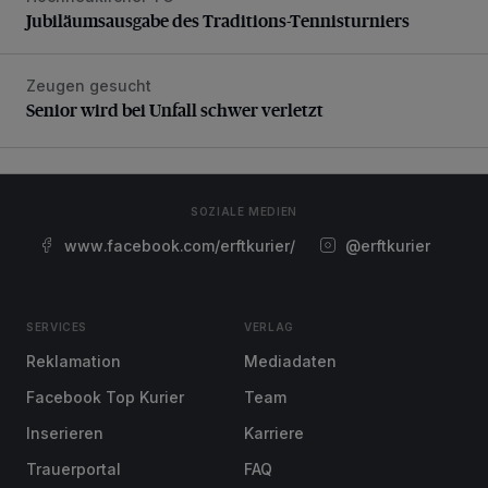
Jubiläumsausgabe des Traditions-Tennisturniers
Zeugen gesucht
Senior wird bei Unfall schwer verletzt
Senior wird bei Unfall schwer verletzt
SOZIALE MEDIEN
www.facebook.com/erftkurier/
@erftkurier
SERVICES
VERLAG
Reklamation
Mediadaten
Facebook Top Kurier
Team
Inserieren
Karriere
Trauerportal
FAQ