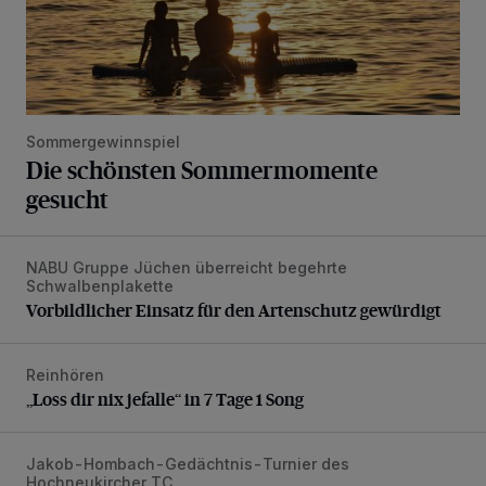
Sommergewinnspiel
Die schönsten Sommermomente
gesucht
NABU Gruppe Jüchen überreicht begehrte
Vorbildlicher Einsatz für den Artenschutz gewürdigt
Schwalbenplakette
Vorbildlicher Einsatz für den Artenschutz gewürdigt
Reinhören
„Loss dir nix jefalle“ in 7 Tage 1 Song
„Loss dir nix jefalle“ in 7 Tage 1 Song
Jakob-Hombach-Gedächtnis-Turnier des
Jubiläumsausgabe des Traditions-Tennisturniers
Hochneukircher TC