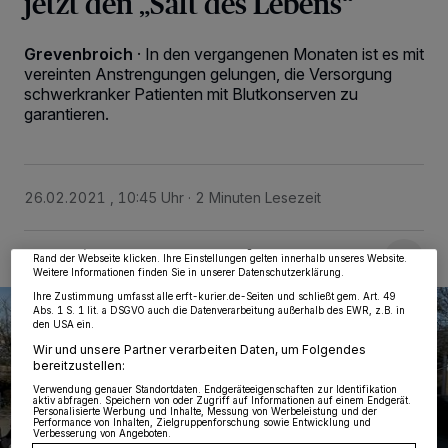
jetzt den „Saft des Lebens“
Grevenbroich
·
In den vergangenen Monaten ist es mit
vereinten Anstrengungen gelungen, die Versorgung
schwerkranker Patienten mit Blutkonserven zu
garantieren.
Wir und unsere
218
-Partner speichern und greifen auf personenbezogene Daten
wie Browserdaten oder eindeutige Kennungen auf Ihrem Gerät zu. Durch Auswahl
von OK aktivieren Sie Tracking-Technologien für die unter „Wir und unsere
Partner verarbeiten Daten, um Ihnen Dienste bereitzustellen“ aufgeführten
26.02.2021 , 10:45 Uhr
2 Minuten Lesezeit
Zwecke. Wenn Tracker deaktiviert sind, sind manche Inhalte und Anzeigen
möglicherweise nicht mehr so relevant für Sie. Sie können dieses Menü jederzeit
wieder aufrufen, um Ihre Einstellungen zu ändern oder Ihre Einwilligung zu
widerrufen, indem Sie auf den Link Einstellungen oder Ablehnen am unteren
Rand der Webseite klicken. Ihre Einstellungen gelten innerhalb unseres Website.
Weitere Informationen finden Sie in unserer Datenschutzerklärung.
Ihre Zustimmung umfasst alle erft-kurier.de-Seiten und schließt gem. Art. 49
Abs. 1 S. 1 lit. a DSGVO auch die Datenverarbeitung außerhalb des EWR, z.B. in
den USA ein.
Wir und unsere Partner verarbeiten Daten, um Folgendes
bereitzustellen:
Verwendung genauer Standortdaten. Endgeräteeigenschaften zur Identifikation
aktiv abfragen. Speichern von oder Zugriff auf Informationen auf einem Endgerät.
Personalisierte Werbung und Inhalte, Messung von Werbeleistung und der
Performance von Inhalten, Zielgruppenforschung sowie Entwicklung und
Verbesserung von Angeboten.