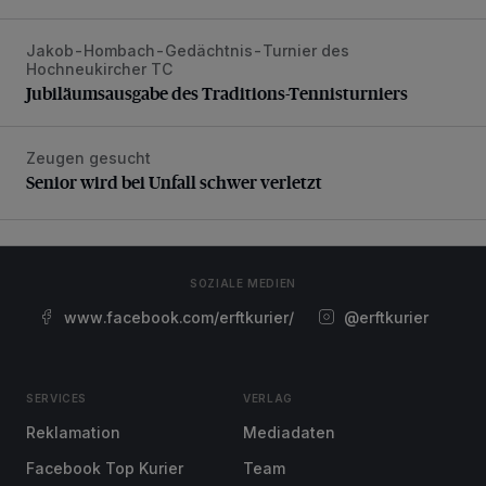
Jakob-Hombach-Gedächtnis-Turnier des
Jubiläumsausgabe des Traditions-Tennisturniers
Hochneukircher TC
Jubiläumsausgabe des Traditions-Tennisturniers
Zeugen gesucht
Senior wird bei Unfall schwer verletzt
Senior wird bei Unfall schwer verletzt
SOZIALE MEDIEN
www.facebook.com/erftkurier/
@erftkurier
SERVICES
VERLAG
Reklamation
Mediadaten
Facebook Top Kurier
Team