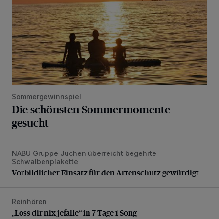
Sommergewinnspiel
Die schönsten Sommermomente
gesucht
NABU Gruppe Jüchen überreicht begehrte
Vorbildlicher Einsatz für den Artenschutz gewürdigt
Schwalbenplakette
Vorbildlicher Einsatz für den Artenschutz gewürdigt
Reinhören
„Loss dir nix jefalle“ in 7 Tage 1 Song
„Loss dir nix jefalle“ in 7 Tage 1 Song