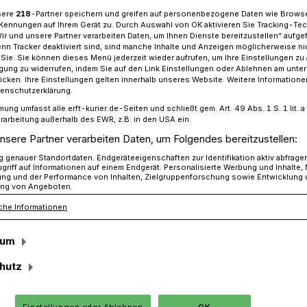
sere
218
-Partner speichern und greifen auf personenbezogene Daten wie Brows
Kennungen auf Ihrem Gerät zu. Durch Auswahl von OK aktivieren Sie Tracking-Te
Wir und unsere Partner verarbeiten Daten, um Ihnen Dienste bereitzustellen“ aufge
n Tracker deaktiviert sind, sind manche Inhalte und Anzeigen möglicherweise ni
ch: Wetterstation am neuen Standort in Betrieb
r Sie. Sie können dieses Menü jederzeit wieder aufrufen, um Ihre Einstellungen zu
ligung zu widerrufen, indem Sie auf den Link Einstellungen oder Ablehnen am unte
icken. Ihre Einstellungen gelten innerhalb unseres Website. Weitere Informationen
tenschutzerklärung.
au
mung umfasst alle erft-kurier.de-Seiten und schließt gem. Art. 49 Abs. 1 S. 1 lit
rarbeitung außerhalb des EWR, z.B. in den USA ein.
on am neuen
nsere Partner verarbeiten Daten, um Folgendes bereitzustellen:
genauer Standortdaten. Endgeräteeigenschaften zur Identifikation aktiv abfrage
griff auf Informationen auf einem Endgerät. Personalisierte Werbung und Inhalte
Betrieb
ung und der Performance von Inhalten, Zielgruppenforschung sowie Entwicklung
ng von Angeboten.
che Informationen
s zentrale Wetterstation ist wieder in
sum
m früheren Standort auf dem Gelände der
e in Wevelinghoven wurde die Anlage an
hutz
aße in Noithausen neu aufgebaut und
Einstellungen oder Ablehnen
OK