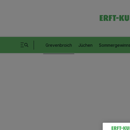
Grevenbroich
Jüchen
Sommergewinns