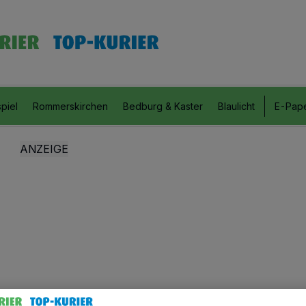
piel
Rommerskirchen
Bedburg & Kaster
Blaulicht
E-Pap