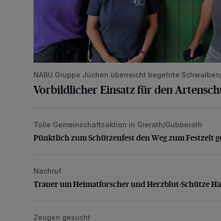
NABU Gruppe Jüchen überreicht begehrte Schwalben
Vorbildlicher Einsatz für den Artensc
Tolle Gemeinschaftsaktion in Gierath/Gubberath
Pünktlich zum Schützenfest den Weg zum Festzelt 
Pünktlich zum Schützenfest den Weg zum Festzelt g
Nachruf
Trauer um Heimatforscher und Herzblut-Schütze H
Trauer um Heimatforscher und Herzblut-Schütze H
Zeugen gesucht
Senior wird bei Unfall schwer verletzt