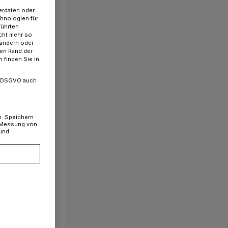
erdaten oder
chnologien für
führten
cht mehr so
 ändern oder
ren Rand der
 finden Sie in
. a DSGVO auch
n. Speichern
, Messung von
 und