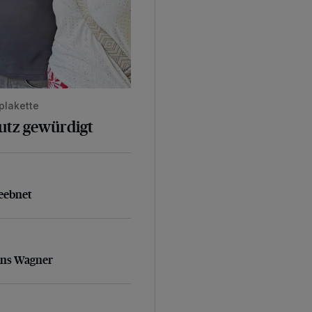
plakette
hutz gewürdigt
geebnet
eebnet
ans Wagner
ans Wagner