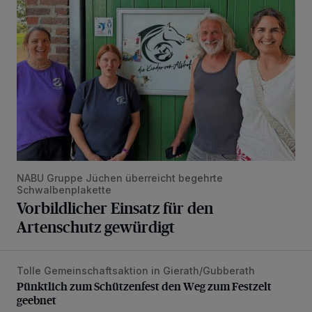
NABU Gruppe Jüchen überreicht begehrte
Schwalbenplakette
Vorbildlicher Einsatz für den
Artenschutz gewürdigt
Tolle Gemeinschaftsaktion in Gierath/Gubberath
Pünktlich zum Schützenfest den Weg zum Festzelt geebne
Pünktlich zum Schützenfest den Weg zum Festzelt
geebnet