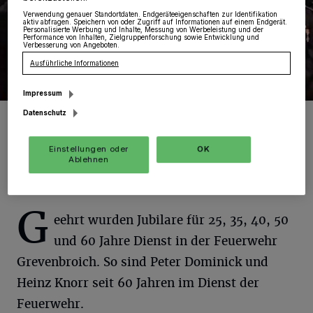
Verwendung genauer Standortdaten. Endgeräteeigenschaften zur Identifikation
aktiv abfragen. Speichern von oder Zugriff auf Informationen auf einem Endgerät.
Personalisierte Werbung und Inhalte, Messung von Werbeleistung und der
Performance von Inhalten, Zielgruppenforschung sowie Entwicklung und
Verbesserung von Angeboten.
Ausführliche Informationen
Impressum
Datenschutz
Die Feuerwehr hatte viel Grund zum Ehren ...!
Foto: Draxl
Einstellungen oder
OK
Ablehnen
G
eehrt wurden Jubilare für 25, 35, 40, 50
und 60 Jahre Dienst in der Feuerwehr
Grevenbroich. So sind Peter Dominick und
Heinz Knorr seit 60 Jahren im Dienst der
Feuerwehr.