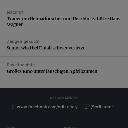
Nachruf
Trauer um Heimatforscher und Herzblut-Schütze Hans W
Trauer um Heimatforscher und Herzblut-Schütze Hans
Wagner
Zeugen gesucht
Senior wird bei Unfall schwer verletzt
Senior wird bei Unfall schwer verletzt
Save the date
Großes Kino unter lauschigen Apfelbäumen
Großes Kino unter lauschigen Apfelbäumen
SOZIALE MEDIEN
www.facebook.com/erftkurier/
@erftkurier