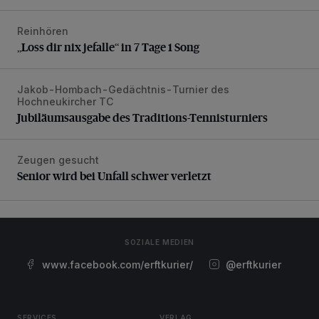
Reinhören
„Loss dir nix jefalle“ in 7 Tage 1 Song
„Loss dir nix jefalle“ in 7 Tage 1 Song
Jakob-Hombach-Gedächtnis-Turnier des
Jubiläumsausgabe des Traditions-Tennisturniers
Hochneukircher TC
Jubiläumsausgabe des Traditions-Tennisturniers
Zeugen gesucht
Senior wird bei Unfall schwer verletzt
Senior wird bei Unfall schwer verletzt
SOZIALE MEDIEN
www.facebook.com/erftkurier/
@erftkurier
SERVICES
VERLAG