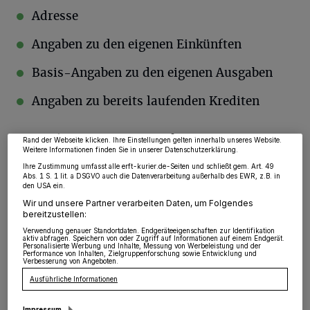
Adresse
Angaben zu den eigenen Einkünften
Wir und unsere
218
-Partner speichern und greifen auf personenbezogene Daten
Basis-Angaben zu den eigenen Ausgaben
wie Browserdaten oder eindeutige Kennungen auf Ihrem Gerät zu. Durch Auswahl
von OK aktivieren Sie Tracking-Technologien für die unter „Wir und unsere
Partner verarbeiten Daten, um Ihnen Dienste bereitzustellen“ aufgeführten
Angaben zu bereits laufenden Krediten
Zwecke. Wenn Tracker deaktiviert sind, sind manche Inhalte und Anzeigen
möglicherweise nicht mehr so relevant für Sie. Sie können dieses Menü jederzeit
wieder aufrufen, um Ihre Einstellungen zu ändern oder Ihre Einwilligung zu
widerrufen, indem Sie auf den Link Einstellungen oder Ablehnen am unteren
Rand der Webseite klicken. Ihre Einstellungen gelten innerhalb unseres Website.
Auf Basis dieser Angaben ist bereits eine
Weitere Informationen finden Sie in unserer Datenschutzerklärung.
Sofortantwort möglich. Anfragende erhalten
Ihre Zustimmung umfasst alle erft-kurier.de-Seiten und schließt gem. Art. 49
Abs. 1 S. 1 lit. a DSGVO auch die Datenverarbeitung außerhalb des EWR, z.B. in
also innerhalb von Sekunden die
den USA ein.
Wir und unsere Partner verarbeiten Daten, um Folgendes
Rückmeldung, ob eine Kreditvergabe möglich
bereitzustellen:
ist oder nicht. Diese Art der Sofortantwort ist
Verwendung genauer Standortdaten. Endgeräteeigenschaften zur Identifikation
aktiv abfragen. Speichern von oder Zugriff auf Informationen auf einem Endgerät.
Personalisierte Werbung und Inhalte, Messung von Werbeleistung und der
bei Onlinekrediten bereits seit über 10 Jahren
Performance von Inhalten, Zielgruppenforschung sowie Entwicklung und
Verbesserung von Angeboten.
Standard. Der große Vorteil: Eine solche
Ausführliche Informationen
Kreditanfrage lässt sich zu jeder Tages- und
Impressum