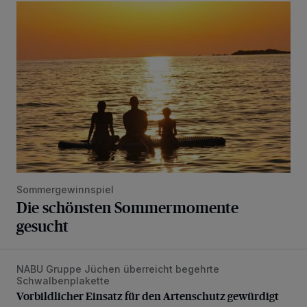
Die schönsten Sommermomente gesucht
Sommergewinnspiel
Die schönsten Sommermomente
gesucht
NABU Gruppe Jüchen überreicht begehrte
Vorbildlicher Einsatz für den Artenschutz gewürdigt
Schwalbenplakette
Vorbildlicher Einsatz für den Artenschutz gewürdigt