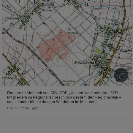
Eine breite Mehrheit von CDU, FDP, „Grünen“ und mehreren SPD-
Mitgliedern im Regionalrat beschloss gestern den Regionalplan –
und stimmte für die riesiger Windräder im Muhrental.
Foto: KV./Repro: -gpm.
Wir und unsere
218
-Partner speichern und greifen auf personenbezogene Daten
wie Browserdaten oder eindeutige Kennungen auf Ihrem Gerät zu. Durch Auswahl
von OK aktivieren Sie Tracking-Technologien für die unter „Wir und unsere
Partner verarbeiten Daten, um Ihnen Dienste bereitzustellen“ aufgeführten