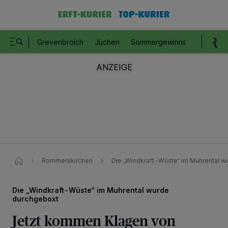
Grevenbroich
Jüchen
Sommergewinnspiel
Romm
Rommerskirchen
Die „Windkraft-Wüste“ im Muhrental 
Die „Windkraft-Wüste“ im Muhrental wurde
durchgeboxt
Jetzt kommen Klagen von