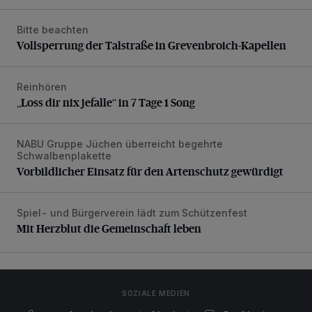
Bitte beachten
Vollsperrung der Talstraße in Grevenbroich-Kapellen
Vollsperrung der Talstraße in Grevenbroich-Kapellen
Reinhören
„Loss dir nix jefalle“ in 7 Tage 1 Song
„Loss dir nix jefalle“ in 7 Tage 1 Song
NABU Gruppe Jüchen überreicht begehrte
Vorbildlicher Einsatz für den Artenschutz gewürdigt
Schwalbenplakette
Vorbildlicher Einsatz für den Artenschutz gewürdigt
Spiel- und Bürgerverein lädt zum Schützenfest
Mit Herzblut die Gemeinschaft leben
Mit Herzblut die Gemeinschaft leben
SOZIALE MEDIEN