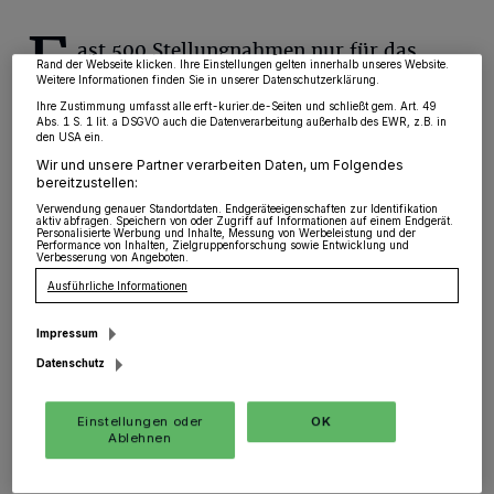
Zwecke. Wenn Tracker deaktiviert sind, sind manche Inhalte und Anzeigen
möglicherweise nicht mehr so relevant für Sie. Sie können dieses Menü jederzeit
F
wieder aufrufen, um Ihre Einstellungen zu ändern oder Ihre Einwilligung zu
ast 500 Stellungnahmen nur für das
widerrufen, indem Sie auf den Link Einstellungen oder Ablehnen am unteren
Rand der Webseite klicken. Ihre Einstellungen gelten innerhalb unseres Website.
Gebiet der Gemeinde Rommerskirchen,
Weitere Informationen finden Sie in unserer Datenschutzerklärung.
Ihre Zustimmung umfasst alle erft-kurier.de-Seiten und schließt gem. Art. 49
ein umfangreiches Gutachten der Bürger-
Abs. 1 S. 1 lit. a DSGVO auch die Datenverarbeitung außerhalb des EWR, z.B. in
den USA ein.
Initiativen (183 Seiten) sowie eine
Wir und unsere Partner verarbeiten Daten, um Folgendes
gutachterliche Stellungnahme von Professor
bereitzustellen:
Verwendung genauer Standortdaten. Endgeräteeigenschaften zur Identifikation
Dr. Martin Kraft, Ornithologe aus Marburg,
aktiv abfragen. Speichern von oder Zugriff auf Informationen auf einem Endgerät.
Personalisierte Werbung und Inhalte, Messung von Werbeleistung und der
haben die Bezirksregierung nicht zu einem
Performance von Inhalten, Zielgruppenforschung sowie Entwicklung und
Verbesserung von Angeboten.
Umdenken bewegt.
Ausführliche Informationen
Impressum
Die Bezirksregierung Düsseldorf und der
Datenschutz
Regionalrat haben keines der Bedenken ernst
genommen, die die optische Bedrängung,
Einstellungen oder
OK
Schutz von Tieren und Natur, Abstand zur
Ablehnen
Wohnbebauung, Lärmbelästigung,