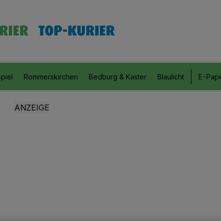
piel
Rommerskirchen
Bedburg & Kaster
Blaulicht
E-Pap