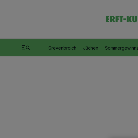
Grevenbroich
Jüchen
Sommergewinns