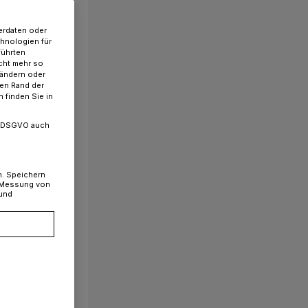
erdaten oder
chnologien für
führten
cht mehr so
 ändern oder
ren Rand der
 finden Sie in
. a DSGVO auch
n. Speichern
, Messung von
 und