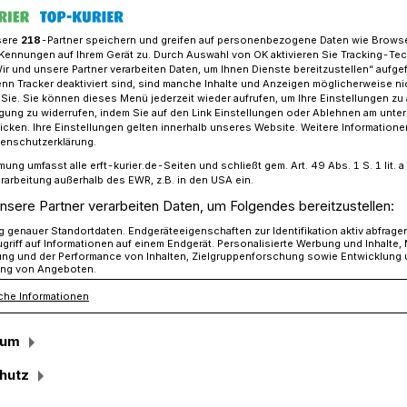
sere
218
-Partner speichern und greifen auf personenbezogene Daten wie Brows
Kennungen auf Ihrem Gerät zu. Durch Auswahl von OK aktivieren Sie Tracking-Te
Wir und unsere Partner verarbeiten Daten, um Ihnen Dienste bereitzustellen“ aufge
suchen Paten für Blühwiesen
n Tracker deaktiviert sind, sind manche Inhalte und Anzeigen möglicherweise ni
r Sie. Sie können dieses Menü jederzeit wieder aufrufen, um Ihre Einstellungen zu
ligung zu widerrufen, indem Sie auf den Link Einstellungen oder Ablehnen am unte
icken. Ihre Einstellungen gelten innerhalb unseres Website. Weitere Informationen
tenschutzerklärung.
mung umfasst alle erft-kurier.de-Seiten und schließt gem. Art. 49 Abs. 1 S. 1 lit
uchen Paten für
rarbeitung außerhalb des EWR, z.B. in den USA ein.
nsere Partner verarbeiten Daten, um Folgendes bereitzustellen:
genauer Standortdaten. Endgeräteeigenschaften zur Identifikation aktiv abfrage
griff auf Informationen auf einem Endgerät. Personalisierte Werbung und Inhalte
ung und der Performance von Inhalten, Zielgruppenforschung sowie Entwicklung
ng von Angeboten.
che Informationen
auernschaft setzt die im vergangenen
patenschaft“ in diesem Frühjahr fort. Die
sum
enschaftlich festgestellten und breit
kten-Population auch in unseren Breiten.
hutz
ller Unterstützung von Privatpersonen,