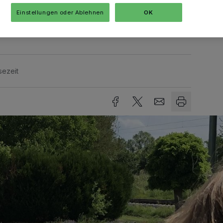
Institutionen zusätzliche blühende
Einstellungen oder Ablehnen
OK
gen.
sezeit