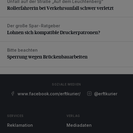
Unfall auf der Straße „Auf dem Leuchtenberg“
Rollerfahrerin bei Verkehrsunfall schwer verletzt
Rollerfahrerin bei Verkehrsunfall schwer verletzt
Der große Spar-Ratgeber
Lohnen sich kompatible Druckerpatronen?
Lohnen sich kompatible Druckerpatronen?
Bitte beachten
Sperrung wegen Brückenbauarbeiten
Sperrung wegen Brückenbauarbeiten
SOZIALE MEDIEN
www.facebook.com/erftkurier/
@erftkurier
SERVICES
VERLAG
Reklamation
Mediadaten