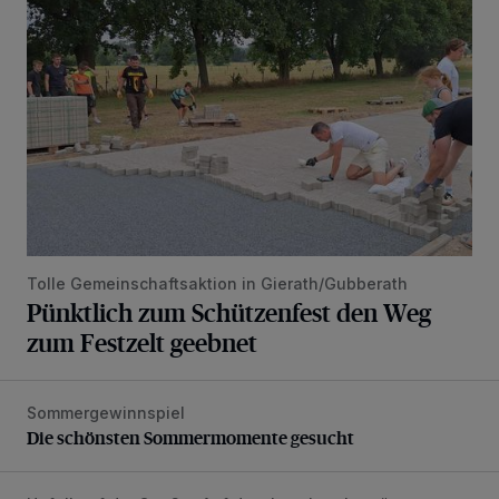
Tolle Gemeinschaftsaktion in Gierath/Gubberath
Pünktlich zum Schützenfest den Weg
zum Festzelt geebnet
Sommergewinnspiel
Die schönsten Sommermomente gesucht
Die schönsten Sommermomente gesucht