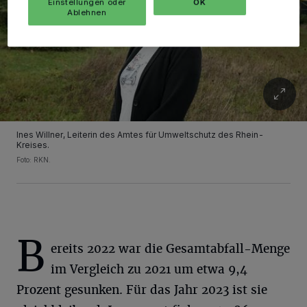
Einstellungen oder
OK
Ablehnen
Ines Willner, Leiterin des Amtes für Umweltschutz des Rhein-
Kreises.
Foto: RKN.
B
ereits 2022 war die Gesamtabfall-Menge
im Vergleich zu 2021 um etwa 9,4
Prozent gesunken. Für das Jahr 2023 ist sie