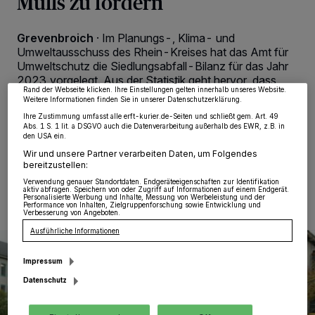
Mülls zu fördern
Wir und unsere
218
-Partner speichern und greifen auf personenbezogene Daten
wie Browserdaten oder eindeutige Kennungen auf Ihrem Gerät zu. Durch Auswahl
von OK aktivieren Sie Tracking-Technologien für die unter „Wir und unsere
Grevenbroich
·
Im Planungs-, Klima- und
Partner verarbeiten Daten, um Ihnen Dienste bereitzustellen“ aufgeführten
Umweltausschuss des Rhein-Kreises hat das Amt für
Zwecke. Wenn Tracker deaktiviert sind, sind manche Inhalte und Anzeigen
möglicherweise nicht mehr so relevant für Sie. Sie können dieses Menü jederzeit
Umweltschutz die Siedlungsabfall-Bilanz für das Jahr
wieder aufrufen, um Ihre Einstellungen zu ändern oder Ihre Einwilligung zu
2023 vorgelegt. Aus der Statistik geht hervor, dass
widerrufen, indem Sie auf den Link Einstellungen oder Ablehnen am unteren
Rand der Webseite klicken. Ihre Einstellungen gelten innerhalb unseres Website.
sich der Müll an Rhein, Erft und Gillbach im Vergleich
Weitere Informationen finden Sie in unserer Datenschutzerklärung.
zum Corona-Jahr 2021 reduziert hat.
Ihre Zustimmung umfasst alle erft-kurier.de-Seiten und schließt gem. Art. 49
Abs. 1 S. 1 lit. a DSGVO auch die Datenverarbeitung außerhalb des EWR, z.B. in
den USA ein.
Wir und unsere Partner verarbeiten Daten, um Folgendes
bereitzustellen:
27.05.2024 , 11:32 Uhr
Eine Minute Lesezeit
Verwendung genauer Standortdaten. Endgeräteeigenschaften zur Identifikation
aktiv abfragen. Speichern von oder Zugriff auf Informationen auf einem Endgerät.
Personalisierte Werbung und Inhalte, Messung von Werbeleistung und der
Performance von Inhalten, Zielgruppenforschung sowie Entwicklung und
Verbesserung von Angeboten.
Ausführliche Informationen
Impressum
Datenschutz