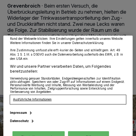
Grevenbroich
·
Beim ersten Versuch, die
Wir und unsere
218
-Partner speichern und greifen auf personenbezogene Daten
wie Browserdaten oder eindeutige Kennungen auf Ihrem Gerät zu. Durch Auswahl
Überbrückungsleitung in Betrieb zu nehmen, hielten die
von OK aktivieren Sie Tracking-Technologien für die unter „Wir und unsere
Widerlager der Trinkwassertransportleitung den Zug-
Partner verarbeiten Daten, um Ihnen Dienste bereitzustellen“ aufgeführten
Zwecke. Wenn Tracker deaktiviert sind, sind manche Inhalte und Anzeigen
und Druckkräften nicht stand. Zwei neue Lecks waren
möglicherweise nicht mehr so relevant für Sie. Sie können dieses Menü jederzeit
die Folge. Zur Stabilisierung wurde der Raum um die
wieder aufrufen, um Ihre Einstellungen zu ändern oder Ihre Einwilligung zu
widerrufen, indem Sie auf den Link Einstellungen oder Ablehnen am unteren
Trinkwassertransportleitung über das Wochenende mit
Rand der Webseite klicken. Ihre Einstellungen gelten innerhalb unseres Website.
rund 40 Kubikmeter Beton gefüllt.
Weitere Informationen finden Sie in unserer Datenschutzerklärung.
Ihre Zustimmung umfasst alle erft-kurier.de-Seiten und schließt gem. Art. 49
Abs. 1 S. 1 lit. a DSGVO auch die Datenverarbeitung außerhalb des EWR, z.B. in
den USA ein.
Wir und unsere Partner verarbeiten Daten, um Folgendes
27.02.2023 , 11:17 Uhr
Eine Minute Lesezeit
bereitzustellen:
Verwendung genauer Standortdaten. Endgeräteeigenschaften zur Identifikation
aktiv abfragen. Speichern von oder Zugriff auf Informationen auf einem Endgerät.
Personalisierte Werbung und Inhalte, Messung von Werbeleistung und der
Performance von Inhalten, Zielgruppenforschung sowie Entwicklung und
Verbesserung von Angeboten.
Ausführliche Informationen
Impressum
Datenschutz