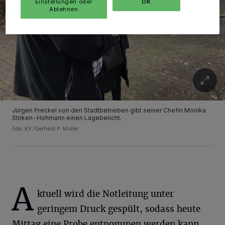
Einstellungen oder
OK
Ablehnen
Jürgen Preckel von den Stadtbetrieben gibt seiner Chefin Monika
Stirken-Hohmann einen Lagebericht.
Foto: KV./Gerhard P. Müller
A
ktuell wird die Notleitung unter
geringem Druck gespült, sodass heute
Mittag eine Probe entnommen werden kann,