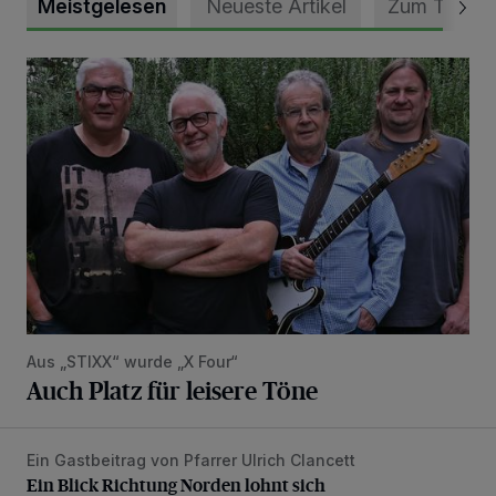
Meistgelesen
Neueste Artikel
Zum Thema
Auch Platz für leisere Töne
Aus „STIXX“ wurde „X Four“
Auch Platz für leisere Töne
Ein Gastbeitrag von Pfarrer Ulrich Clancett
Ein Blick Richtung Norden lohnt sich
Ein Blick Richtung Norden lohnt sich