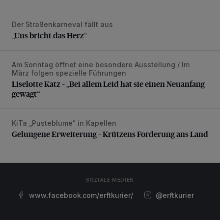
Der Straßenkarneval fällt aus
„Uns bricht das Herz“
„Uns bricht das Herz“
Am Sonntag öffnet eine besondere Ausstellung / Im
Liselotte Katz – „Bei allem Leid hat sie einen Neuanfang g
März folgen spezielle Führungen
Liselotte Katz – „Bei allem Leid hat sie einen Neuanfang
gewagt“
KiTa „Pusteblume“ in Kapellen
Gelungene Erweiterung – Krützens Forderung ans Land
Gelungene Erweiterung – Krützens Forderung ans Land
SOZIALE MEDIEN
www.facebook.com/erftkurier/
@erftkurier