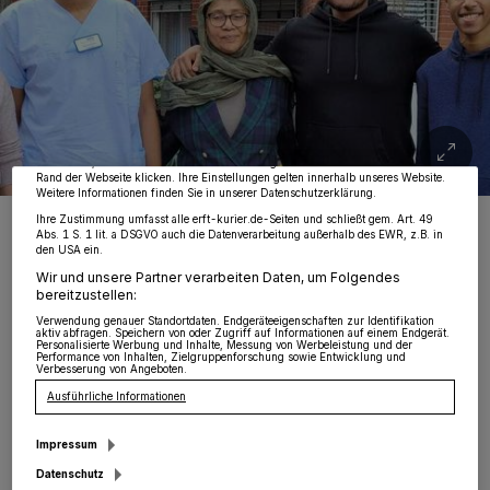
Wir und unsere
218
-Partner speichern und greifen auf personenbezogene Daten
wie Browserdaten oder eindeutige Kennungen auf Ihrem Gerät zu. Durch Auswahl
von OK aktivieren Sie Tracking-Technologien für die unter „Wir und unsere
Partner verarbeiten Daten, um Ihnen Dienste bereitzustellen“ aufgeführten
Zwecke. Wenn Tracker deaktiviert sind, sind manche Inhalte und Anzeigen
möglicherweise nicht mehr so relevant für Sie. Sie können dieses Menü jederzeit
wieder aufrufen, um Ihre Einstellungen zu ändern oder Ihre Einwilligung zu
widerrufen, indem Sie auf den Link Einstellungen oder Ablehnen am unteren
Rand der Webseite klicken. Ihre Einstellungen gelten innerhalb unseres Website.
Weitere Informationen finden Sie in unserer Datenschutzerklärung.
Jennifer Bergmann, Mohamed, Fatima Taha, Ibrahim und Obai
Ihre Zustimmung umfasst alle erft-kurier.de-Seiten und schließt gem. Art. 49
Ahmed (von links).
Abs. 1 S. 1 lit. a DSGVO auch die Datenverarbeitung außerhalb des EWR, z.B. in
den USA ein.
Foto: KV/Reschke
Wir und unsere Partner verarbeiten Daten, um Folgendes
bereitzustellen:
Verwendung genauer Standortdaten. Endgeräteeigenschaften zur Identifikation
aktiv abfragen. Speichern von oder Zugriff auf Informationen auf einem Endgerät.
Personalisierte Werbung und Inhalte, Messung von Werbeleistung und der
Performance von Inhalten, Zielgruppenforschung sowie Entwicklung und
Verbesserung von Angeboten.
I
n ihrem Heimatland Sudan besuchten die
Ausführliche Informationen
drei eine englische Privatschule. Der
Impressum
hochbegabte Obai schaffte das Abitur schon
Datenschutz