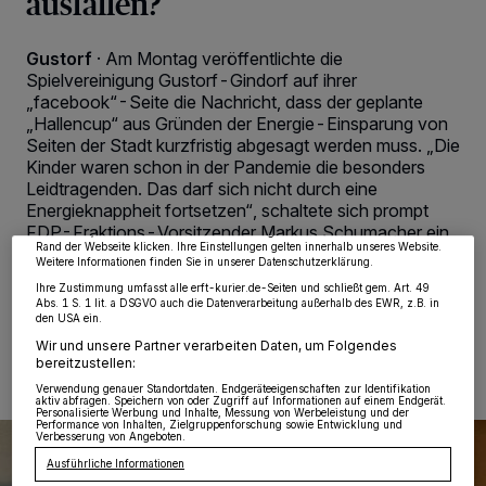
ausfallen?
Gustorf
·
Am Montag veröffentlichte die
Spielvereinigung Gustorf-Gindorf auf ihrer
„facebook“-Seite die Nachricht, dass der geplante
„Hallencup“ aus Gründen der Energie-Einsparung von
Wir und unsere
218
-Partner speichern und greifen auf personenbezogene Daten
wie Browserdaten oder eindeutige Kennungen auf Ihrem Gerät zu. Durch Auswahl
Seiten der Stadt kurzfristig abgesagt werden muss. „Die
von OK aktivieren Sie Tracking-Technologien für die unter „Wir und unsere
Kinder waren schon in der Pandemie die besonders
Partner verarbeiten Daten, um Ihnen Dienste bereitzustellen“ aufgeführten
Leidtragenden. Das darf sich nicht durch eine
Zwecke. Wenn Tracker deaktiviert sind, sind manche Inhalte und Anzeigen
möglicherweise nicht mehr so relevant für Sie. Sie können dieses Menü jederzeit
Energieknappheit fortsetzen“, schaltete sich prompt
wieder aufrufen, um Ihre Einstellungen zu ändern oder Ihre Einwilligung zu
FDP-Fraktions-Vorsitzender Markus Schumacher ein.
widerrufen, indem Sie auf den Link Einstellungen oder Ablehnen am unteren
Rand der Webseite klicken. Ihre Einstellungen gelten innerhalb unseres Website.
Weitere Informationen finden Sie in unserer Datenschutzerklärung.
Ihre Zustimmung umfasst alle erft-kurier.de-Seiten und schließt gem. Art. 49
Abs. 1 S. 1 lit. a DSGVO auch die Datenverarbeitung außerhalb des EWR, z.B. in
den USA ein.
08.11.2022 , 12:41 Uhr
2 Minuten Lesezeit
Wir und unsere Partner verarbeiten Daten, um Folgendes
bereitzustellen:
Verwendung genauer Standortdaten. Endgeräteeigenschaften zur Identifikation
aktiv abfragen. Speichern von oder Zugriff auf Informationen auf einem Endgerät.
Personalisierte Werbung und Inhalte, Messung von Werbeleistung und der
Performance von Inhalten, Zielgruppenforschung sowie Entwicklung und
Verbesserung von Angeboten.
Ausführliche Informationen