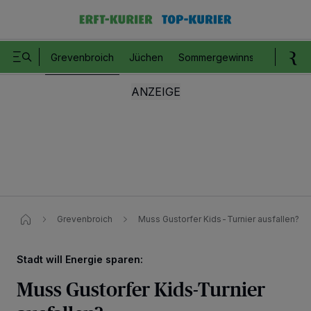
Grevenbroich
Jüchen
Sommergewinnspiel
Romm
Grevenbroich
Muss Gustorfer Kids-Turnier ausfallen?​
Stadt will Energie sparen:
Muss Gustorfer Kids-Turnier