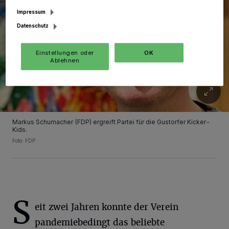
Impressum
Datenschutz
Einstellungen oder
OK
Ablehnen
Markus Schumacher (FDP) ergreift Partei für die Gustorfer Kicker-
Kids.
Foto: FDP
S
eit zwei Jahren konnte der Verein
pandemiebedingt das beliebte