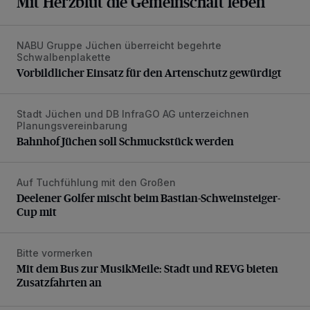
Mit Herzblut die Gemeinschaft leben
NABU Gruppe Jüchen überreicht begehrte
Vorbildlicher Einsatz für den Artenschutz gewürdigt
Schwalbenplakette
Vorbildlicher Einsatz für den Artenschutz gewürdigt
Stadt Jüchen und DB InfraGO AG unterzeichnen
Bahnhof Jüchen soll Schmuckstück werden
Planungsvereinbarung
Bahnhof Jüchen soll Schmuckstück werden
Auf Tuchfühlung mit den Großen
Deelener Golfer mischt beim Bastian-Schweinsteiger-Cup 
Deelener Golfer mischt beim Bastian-Schweinsteiger-
Cup mit
Bitte vormerken
Mit dem Bus zur MusikMeile: Stadt und REVG bieten Zusat
Mit dem Bus zur MusikMeile: Stadt und REVG bieten
Zusatzfahrten an