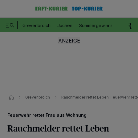
Grevenbroich
Jüchen
Sommergewinnspiel
Romm
Grevenbroich
Rauchmelder rettet Leben: Feuerwehr ret
Feuerwehr rettet Frau aus Wohnung
Rauchmelder rettet Leben