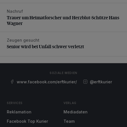
Nachruf
Trauer um Heimatforscher und Herzblut-Schütze Hans W
Trauer um Heimatforscher und Herzblut-Schütze Hans
Wagner
Zeugen gesucht
Senior wird bei Unfall schwer verletzt
Senior wird bei Unfall schwer verletzt
SOZIALE MEDIEN
www.facebook.com/erftkurier/
@erftkurier
SERVICES
VERLAG
Reklamation
Mediadaten
Facebook Top Kurier
Team