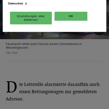
Datenschutz
Einstellungen oder
OK
Ablehnen
Feuerwehr rettet eine Frau bei einem Zimmerbrand in
Wevelinghoven.
Foto: FWG.
D
ie Leitstelle alarmierte daraufhin auch
einen Rettungswagen zur gemeldeten
Adresse.