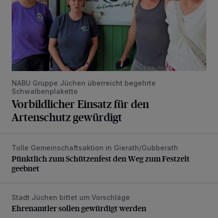
NABU Gruppe Jüchen überreicht begehrte
Schwalbenplakette
Vorbildlicher Einsatz für den
Artenschutz gewürdigt
Tolle Gemeinschaftsaktion in Gierath/Gubberath
Pünktlich zum Schützenfest den Weg zum Festzelt geebne
Pünktlich zum Schützenfest den Weg zum Festzelt
geebnet
Stadt Jüchen bittet um Vorschläge
Ehrenamtler sollen gewürdigt werden
Ehrenamtler sollen gewürdigt werden