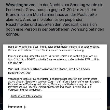
Wevelinghoven
·
In der Nacht zum Sonntag wurde die
Feuerwehr Grevenbroich gegen 3.20 Uhr zu einem
Brand in einem Mehrfamilienhaus an der Poststraße
alarmiert. Anrufer meldeten einen piependen
Wir und unsere
218
-Partner speichern und greifen auf personenbezogene Daten
wie Browserdaten oder eindeutige Kennungen auf Ihrem Gerät zu. Durch Auswahl
Rauchmelder und äußerten den Verdacht, dass sich
von OK aktivieren Sie Tracking-Technologien für die unter „Wir und unsere
noch eine Person in der betroffenen Wohnung befinden
Partner verarbeiten Daten, um Ihnen Dienste bereitzustellen“ aufgeführten
könnte.
Zwecke. Wenn Tracker deaktiviert sind, sind manche Inhalte und Anzeigen
möglicherweise nicht mehr so relevant für Sie. Sie können dieses Menü jederzeit
wieder aufrufen, um Ihre Einstellungen zu ändern oder Ihre Einwilligung zu
widerrufen, indem Sie auf den Link Einstellungen oder Ablehnen am unteren
Rand der Webseite klicken. Ihre Einstellungen gelten innerhalb unseres Website.
Weitere Informationen finden Sie in unserer Datenschutzerklärung.
06.10.2025 , 11:12 Uhr
Eine Minute Lesezeit
Ihre Zustimmung umfasst alle erft-kurier.de-Seiten und schließt gem. Art. 49
Abs. 1 S. 1 lit. a DSGVO auch die Datenverarbeitung außerhalb des EWR, z.B. in
den USA ein.
Wir und unsere Partner verarbeiten Daten, um Folgendes
bereitzustellen:
Verwendung genauer Standortdaten. Endgeräteeigenschaften zur Identifikation
aktiv abfragen. Speichern von oder Zugriff auf Informationen auf einem Endgerät.
Personalisierte Werbung und Inhalte, Messung von Werbeleistung und der
Performance von Inhalten, Zielgruppenforschung sowie Entwicklung und
Verbesserung von Angeboten.
Ausführliche Informationen
Impressum