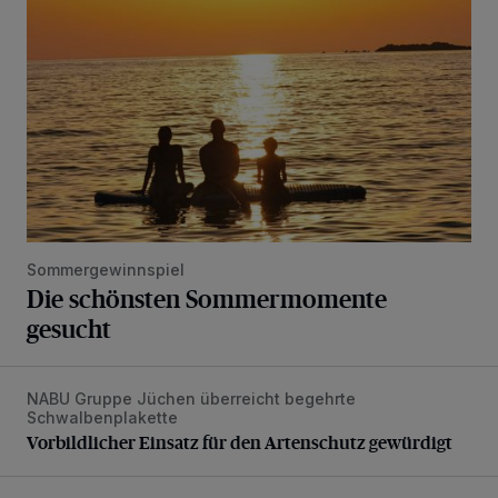
Sommergewinnspiel
Die schönsten Sommermomente
gesucht
NABU Gruppe Jüchen überreicht begehrte
Vorbildlicher Einsatz für den Artenschutz gewürdigt
Schwalbenplakette
Vorbildlicher Einsatz für den Artenschutz gewürdigt