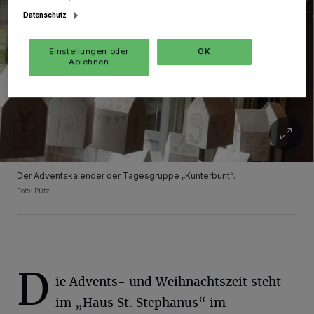
Datenschutz
Einstellungen oder
OK
Ablehnen
Der Adventskalender der Tagesgruppe „Kunterbunt“.
Foto: Pütz
D
ie Advents- und Weihnachtszeit steht
im „Haus St. Stephanus“ im