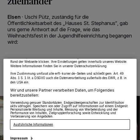
zueinander
Elsen
·
Uschi Pütz, zuständig für die
Öffentlichkeitsarbeit des „Hauses St. Stephanus“, gab
Wir und unsere
218
-Partner speichern und greifen auf personenbezogene Daten
uns gerne Antwort auf die Frage, wie das
wie Browserdaten oder eindeutige Kennungen auf Ihrem Gerät zu. Durch Auswahl
Weihnachtsfest in der Jugendhilfeeinrichtung begangen
von OK aktivieren Sie Tracking-Technologien für die unter „Wir und unsere
Partner verarbeiten Daten, um Ihnen Dienste bereitzustellen“ aufgeführten
wird:
Zwecke. Wenn Tracker deaktiviert sind, sind manche Inhalte und Anzeigen
möglicherweise nicht mehr so relevant für Sie. Sie können dieses Menü jederzeit
wieder aufrufen, um Ihre Einstellungen zu ändern oder Ihre Einwilligung zu
widerrufen, indem Sie auf den Link Einstellungen oder Ablehnen am unteren
Rand der Webseite klicken. Ihre Einstellungen gelten innerhalb unseres Website.
Weitere Informationen finden Sie in unserer Datenschutzerklärung.
25.12.2025 , 12:00 Uhr
Eine Minute Lesezeit
Ihre Zustimmung umfasst alle erft-kurier.de-Seiten und schließt gem. Art. 49
Abs. 1 S. 1 lit. a DSGVO auch die Datenverarbeitung außerhalb des EWR, z.B. in
den USA ein.
Wir und unsere Partner verarbeiten Daten, um Folgendes
bereitzustellen:
Verwendung genauer Standortdaten. Endgeräteeigenschaften zur Identifikation
aktiv abfragen. Speichern von oder Zugriff auf Informationen auf einem Endgerät.
Personalisierte Werbung und Inhalte, Messung von Werbeleistung und der
Performance von Inhalten, Zielgruppenforschung sowie Entwicklung und
Verbesserung von Angeboten.
Ausführliche Informationen
Impressum