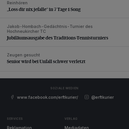
Reinhören
„Loss dir nix jefalle“ in 7 Tage 1 Song
„Loss dir nix jefalle“ in 7 Tage 1 Song
Jakob-Hombach-Gedächtnis-Turnier des
Jubiläumsausgabe des Traditions-Tennisturniers
Hochneukircher TC
Jubiläumsausgabe des Traditions-Tennisturniers
Zeugen gesucht
Senior wird bei Unfall schwer verletzt
Senior wird bei Unfall schwer verletzt
SOZIALE MEDIEN
www.facebook.com/erftkurier/
@erftkurier
SERVICES
VERLAG
Reklamation
Mediadaten