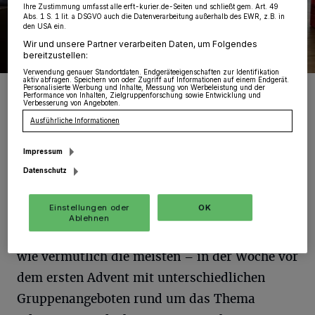
Ihre Zustimmung umfasst alle erft-kurier.de-Seiten und schließt gem. Art. 49
Abs. 1 S. 1 lit. a DSGVO auch die Datenverarbeitung außerhalb des EWR, z.B. in
den USA ein.
Wir und unsere Partner verarbeiten Daten, um Folgendes
bereitzustellen:
Verwendung genauer Standortdaten. Endgeräteeigenschaften zur Identifikation
aktiv abfragen. Speichern von oder Zugriff auf Informationen auf einem Endgerät.
Der Weihnachtsbaum im „Haus St. Martinus“ mit Geschenken.
Personalisierte Werbung und Inhalte, Messung von Werbeleistung und der
Performance von Inhalten, Zielgruppenforschung sowie Entwicklung und
Foto: St. Augustinus Gruppe
Verbesserung von Angeboten.
Ausführliche Informationen
Impressum
Datenschutz
I
m Haus „St. Martinus“ trennen wir
Einstellungen oder
OK
bewusst die Advents- von der
Ablehnen
Weihnachtszeit. In diesem Jahr beginnen wir –
wie vermutlich die meisten – in der Woche vor
dem ersten Advent mit unterschiedlichen
Gruppenangeboten rund um das Thema