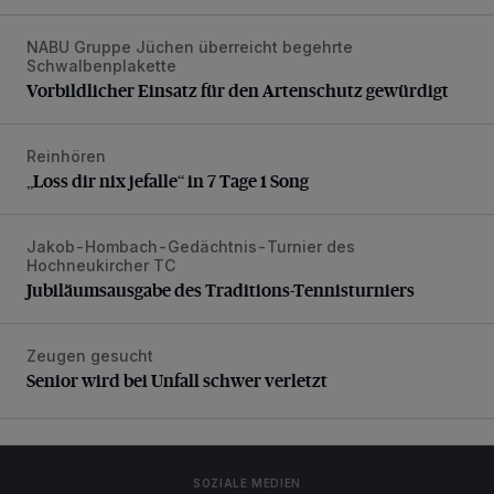
NABU Gruppe Jüchen überreicht begehrte
Vorbildlicher Einsatz für den Artenschutz gewürdigt
Schwalbenplakette
Vorbildlicher Einsatz für den Artenschutz gewürdigt
Reinhören
„Loss dir nix jefalle“ in 7 Tage 1 Song
„Loss dir nix jefalle“ in 7 Tage 1 Song
Jakob-Hombach-Gedächtnis-Turnier des
Jubiläumsausgabe des Traditions-Tennisturniers
Hochneukircher TC
Jubiläumsausgabe des Traditions-Tennisturniers
Zeugen gesucht
Senior wird bei Unfall schwer verletzt
Senior wird bei Unfall schwer verletzt
SOZIALE MEDIEN