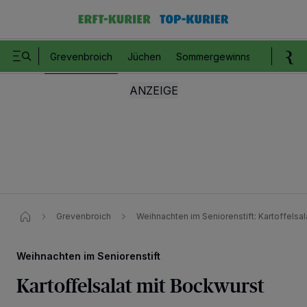
Grevenbroich
Jüchen
Sommergewinnspiel
Romm
Grevenbroich
Weihnachten im Seniorenstift: Kartoffelsa
Weihnachten im Seniorenstift
Kartoffelsalat mit Bockwurst