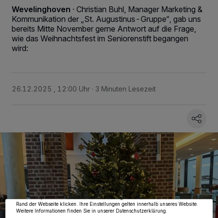
Wevelinghoven
·
Christian Buhl, Manager Marketing &
Kommunikation der „St. Augustinus-Gruppe“, gab uns
bereits Mitte November gerne Antwort auf die Frage,
wie das Weihnachtsfest im Seniorenstift begangen
wird:
26.12.2025 , 12:00 Uhr
3 Minuten Lesezeit
Wir und unsere
218
-Partner speichern und greifen auf personenbezogene Daten
wie Browserdaten oder eindeutige Kennungen auf Ihrem Gerät zu. Durch Auswahl
von OK aktivieren Sie Tracking-Technologien für die unter „Wir und unsere
Partner verarbeiten Daten, um Ihnen Dienste bereitzustellen“ aufgeführten
Zwecke. Wenn Tracker deaktiviert sind, sind manche Inhalte und Anzeigen
möglicherweise nicht mehr so relevant für Sie. Sie können dieses Menü jederzeit
wieder aufrufen, um Ihre Einstellungen zu ändern oder Ihre Einwilligung zu
widerrufen, indem Sie auf den Link Einstellungen oder Ablehnen am unteren
Rand der Webseite klicken. Ihre Einstellungen gelten innerhalb unseres Website.
Weitere Informationen finden Sie in unserer Datenschutzerklärung.