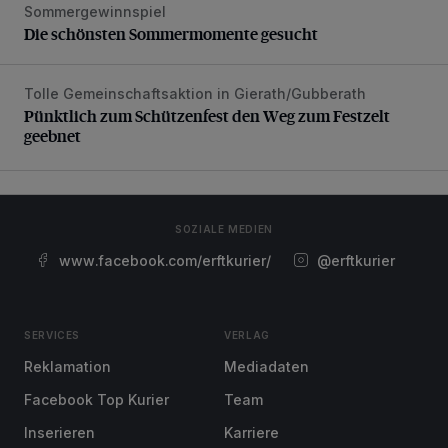
Sommergewinnspiel
Die schönsten Sommermomente gesucht
Die schönsten Sommermomente gesucht
Tolle Gemeinschaftsaktion in Gierath/Gubberath
Pünktlich zum Schützenfest den Weg zum Festzelt geebne
Pünktlich zum Schützenfest den Weg zum Festzelt
geebnet
SOZIALE MEDIEN
www.facebook.com/erftkurier/
@erftkurier
SERVICES
VERLAG
Reklamation
Mediadaten
Facebook Top Kurier
Team
Inserieren
Karriere