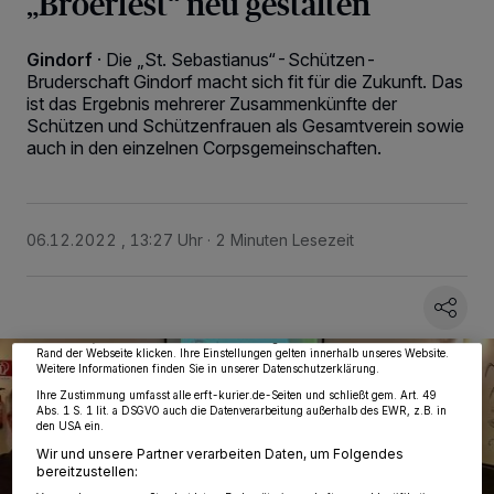
„Broerfest“ neu gestalten
Gindorf
·
Die „St. Sebastianus“-Schützen-
Bruderschaft Gindorf macht sich fit für die Zukunft. Das
ist das Ergebnis mehrerer Zusammenkünfte der
Schützen und Schützenfrauen als Gesamtverein sowie
auch in den einzelnen Corpsgemeinschaften.
Wir und unsere
218
-Partner speichern und greifen auf personenbezogene Daten
06.12.2022 , 13:27 Uhr
2 Minuten Lesezeit
wie Browserdaten oder eindeutige Kennungen auf Ihrem Gerät zu. Durch Auswahl
von OK aktivieren Sie Tracking-Technologien für die unter „Wir und unsere
Partner verarbeiten Daten, um Ihnen Dienste bereitzustellen“ aufgeführten
Zwecke. Wenn Tracker deaktiviert sind, sind manche Inhalte und Anzeigen
möglicherweise nicht mehr so relevant für Sie. Sie können dieses Menü jederzeit
wieder aufrufen, um Ihre Einstellungen zu ändern oder Ihre Einwilligung zu
widerrufen, indem Sie auf den Link Einstellungen oder Ablehnen am unteren
Rand der Webseite klicken. Ihre Einstellungen gelten innerhalb unseres Website.
Weitere Informationen finden Sie in unserer Datenschutzerklärung.
Ihre Zustimmung umfasst alle erft-kurier.de-Seiten und schließt gem. Art. 49
Abs. 1 S. 1 lit. a DSGVO auch die Datenverarbeitung außerhalb des EWR, z.B. in
den USA ein.
Wir und unsere Partner verarbeiten Daten, um Folgendes
bereitzustellen: