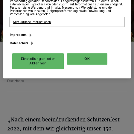
Verwendung genauer Standortdaten. Endgeräteeigenschaften zur Identifikation
aktiv abfragen. Speichern von oder Zugriff auf Informationen auf einem Endgerät.
Personalisierte Werbung und Inhalte, Messung von Werbeleistung und der
Performance von Inhalten, Zielgruppenforschung sowie Entwicklung und
Verbesserung von Angeboten.
Ausführliche Informationen
Impressum
Datenschutz
Gemeinsam mit Kronprinz Mario Bochinsky (links) erarbeitete der
geschäftsführende Vorstand der Bruderschaft Gindorf um
Brudermeister Robert Hoppe, Geschäftsführer Horst Rodrigo ,
Einstellungen oder
OK
Vize-Brudermeister Jürgen Moll und Regimentsoberst Thomas
Ablehnen
Schläger (von links) gemeinsam mit den Vertretern der Zug- und
Korpsgemeinschaften ein neues Veranstaltungskonzept für die
Schützenaktivitäten der Gindorfer Sebastianer.
Foto: Hoppe
„Nach einem beeindruckenden Schützenfest
2022, mit dem wir gleichzeitig unser 350.