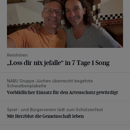
Reinhören
„Loss dir nix jefalle“ in 7 Tage 1 Song
NABU Gruppe Jüchen überreicht begehrte
Vorbildlicher Einsatz für den Artenschutz gewürdigt
Schwalbenplakette
Vorbildlicher Einsatz für den Artenschutz gewürdigt
Spiel- und Bürgerverein lädt zum Schützenfest
Mit Herzblut die Gemeinschaft leben
Mit Herzblut die Gemeinschaft leben