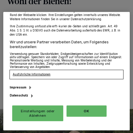
Wohl der Bienen!
möglicherweise nicht mehr so relevant für Sie. Sie können dieses Menü jederzeit
wieder aufrufen, um Ihre Einstellungen zu ändern oder Ihre Einwilligung zu
widerrufen, indem Sie auf den Link Einstellungen oder Ablehnen am unteren
Noithausen
·
„Alle Bauern machen das. Ohne großes
Rand der Webseite klicken. Ihre Einstellungen gelten innerhalb unseres Website.
Weitere Informationen finden Sie in unserer Datenschutzerklärung.
Brimborium. Und ohne zu palavern.“ Landwirt Dirk
Ihre Zustimmung umfasst alle erft-kurier.de-Seiten und schließt gem. Art. 49
Klaßen vom Knappertzhof in Jüchen hat zum Beispiel
Abs. 1 S. 1 lit. a DSGVO auch die Datenverarbeitung außerhalb des EWR, z.B. in
von seinem Kartofelacker oberhalb von Noithausen (an
den USA ein.
der Landstraße nach Bedburdyck) einen 4.000
Wir und unsere Partner verarbeiten Daten, um Folgendes
Quadratmeter großen Streifen abgetrennt, auf dem er
bereitzustellen:
Honigpflanzen ausgesät hat — als Blühwiese und
Verwendung genauer Standortdaten. Endgeräteeigenschaften zur Identifikation
Nahrungsquelle für alle Insekten.
aktiv abfragen. Speichern von oder Zugriff auf Informationen auf einem Endgerät.
Personalisierte Werbung und Inhalte, Messung von Werbeleistung und der
Performance von Inhalten, Zielgruppenforschung sowie Entwicklung und
Verbesserung von Angeboten.
Ausführliche Informationen
07.05.2021 , 09:54 Uhr
Eine Minute Lesezeit
Impressum
Datenschutz
Einstellungen oder
OK
Ablehnen