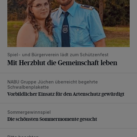
Spiel- und Bürgerverein lädt zum Schützenfest
Mit Herzblut die Gemeinschaft leben
NABU Gruppe Jüchen überreicht begehrte
Vorbildlicher Einsatz für den Artenschutz gewürdigt
Schwalbenplakette
Vorbildlicher Einsatz für den Artenschutz gewürdigt
Sommergewinnspiel
Die schönsten Sommermomente gesucht
Die schönsten Sommermomente gesucht