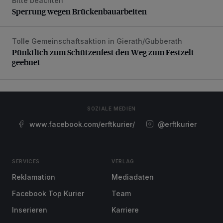
Bitte beachten
Sperrung wegen Brückenbauarbeiten
Sperrung wegen Brückenbauarbeiten
Tolle Gemeinschaftsaktion in Gierath/Gubberath
Pünktlich zum Schützenfest den Weg zum Festzelt geebne
Pünktlich zum Schützenfest den Weg zum Festzelt
geebnet
SOZIALE MEDIEN
www.facebook.com/erftkurier/
@erftkurier
SERVICES
VERLAG
Reklamation
Mediadaten
Facebook Top Kurier
Team
Inserieren
Karriere