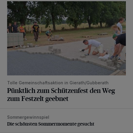
Pünktlich zum Schützenfest den Weg zum Festzelt geebne
Tolle Gemeinschaftsaktion in Gierath/Gubberath
Pünktlich zum Schützenfest den Weg
zum Festzelt geebnet
Sommergewinnspiel
Die schönsten Sommermomente gesucht
Die schönsten Sommermomente gesucht