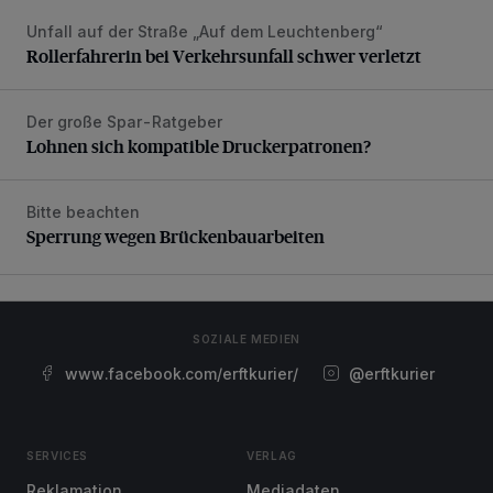
Unfall auf der Straße „Auf dem Leuchtenberg“
Rollerfahrerin bei Verkehrsunfall schwer verletzt
Rollerfahrerin bei Verkehrsunfall schwer verletzt
Der große Spar-Ratgeber
Lohnen sich kompatible Druckerpatronen?
Lohnen sich kompatible Druckerpatronen?
Bitte beachten
Sperrung wegen Brückenbauarbeiten
Sperrung wegen Brückenbauarbeiten
SOZIALE MEDIEN
www.facebook.com/erftkurier/
@erftkurier
SERVICES
VERLAG
Reklamation
Mediadaten