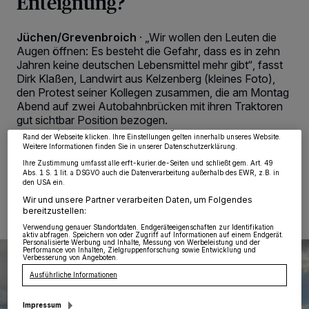
Enteignung?
Jüchen/Grevenbroich
·
„Wir wollen den Leuten die
Augen öffnen: Es besteht die Gefahr, dass es in zehn
Wir und unsere
218
-Partner speichern und greifen auf personenbezogene Daten
Jahren keine deutschen Lebensmittel mehr gibt“, fasst
wie Browserdaten oder eindeutige Kennungen auf Ihrem Gerät zu. Durch Auswahl
Dirk Klaßen, Landwirt aus Kelzenberg (kleines Foto),
von OK aktivieren Sie Tracking-Technologien für die unter „Wir und unsere
Partner verarbeiten Daten, um Ihnen Dienste bereitzustellen“ aufgeführten
den Protest seiner Kollegen zusammen, die am Montag
Zwecke. Wenn Tracker deaktiviert sind, sind manche Inhalte und Anzeigen
Abend auf zwei Autobahnbrücken mit ihren Traktoren
möglicherweise nicht mehr so relevant für Sie. Sie können dieses Menü jederzeit
gut sichtbar Position bezogen.
wieder aufrufen, um Ihre Einstellungen zu ändern oder Ihre Einwilligung zu
widerrufen, indem Sie auf den Link Einstellungen oder Ablehnen am unteren
Rand der Webseite klicken. Ihre Einstellungen gelten innerhalb unseres Website.
Weitere Informationen finden Sie in unserer Datenschutzerklärung.
Ihre Zustimmung umfasst alle erft-kurier.de-Seiten und schließt gem. Art. 49
Abs. 1 S. 1 lit. a DSGVO auch die Datenverarbeitung außerhalb des EWR, z.B. in
15.07.2022 , 18:32 Uhr
Eine Minute Lesezeit
den USA ein.
Wir und unsere Partner verarbeiten Daten, um Folgendes
bereitzustellen:
Verwendung genauer Standortdaten. Endgeräteeigenschaften zur Identifikation
aktiv abfragen. Speichern von oder Zugriff auf Informationen auf einem Endgerät.
Personalisierte Werbung und Inhalte, Messung von Werbeleistung und der
Performance von Inhalten, Zielgruppenforschung sowie Entwicklung und
Verbesserung von Angeboten.
Ausführliche Informationen
Impressum