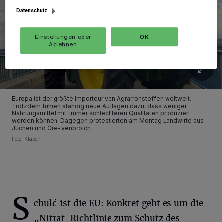
Datenschutz
Einstellungen oder
OK
Ablehnen
Europa ist der größte Importeur von Agrarrohstoffen weltweit.
Trotzdem führen ständig neue Auflagen dazu, dass weniger
Nahrungsmittel mit immer schlechteren Qualitäten produziert
werden können. Dagegen protestierten am Montag Landwirte aus
Jüchen und Gre-venbroich
Foto: Klasen
S
chuld ist die EU: Konkret geht es um die
„Nitrat-Richtlinie zum Schutz des