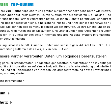
sere
218
-Partner speichern und greifen auf personenbezogene Daten wie Brows
Kennungen auf Ihrem Gerät zu. Durch Auswahl von OK aktivieren Sie Tracking-Te
Wir und unsere Partner verarbeiten Daten, um Ihnen Dienste bereitzustellen“ aufge
Nordrhein-Westfalen
n Tracker deaktiviert sind, sind manche Inhalte und Anzeigen möglicherweise ni
r Sie. Sie können dieses Menü jederzeit wieder aufrufen, um Ihre Einstellungen zu
ligung zu widerrufen, indem Sie auf den Link Einstellungen oder Ablehnen am unte
icken. Ihre Einstellungen gelten innerhalb unseres Website. Weitere Informationen
tenschutzerklärung.
mung umfasst alle erft-kurier.de-Seiten und schließt gem. Art. 49 Abs. 1 S. 1 lit
rdrhein-Westfalen
rarbeitung außerhalb des EWR, z.B. in den USA ein.
nsere Partner verarbeiten Daten, um Folgendes bereitzustellen:
genauer Standortdaten. Endgeräteeigenschaften zur Identifikation aktiv abfrage
griff auf Informationen auf einem Endgerät. Personalisierte Werbung und Inhalte
 zu den größten und beliebtesten
ung und der Performance von Inhalten, Zielgruppenforschung sowie Entwicklung
ng von Angeboten.
nd. Ob Kurztrip oder ausgedehnter Urlaub
che Informationen
anderen schönen Städten NRWs, es gibt
 lohnt. Wenn Sie jetzt glauben, dass NRW
sum
e Reise ist, lassen Sie sich vom Gegenteil
hutz