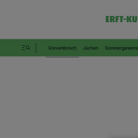
Grevenbroich
Jüchen
Sommergewinns