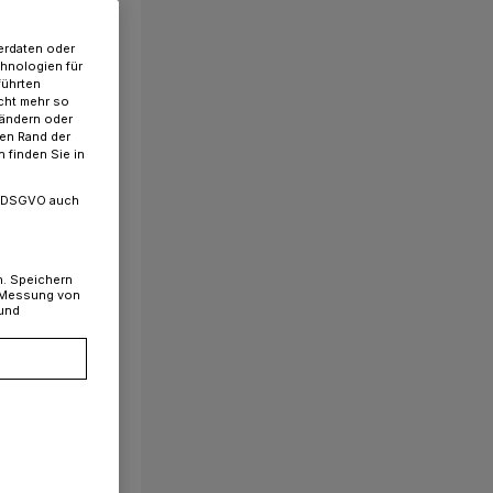
erdaten oder
chnologien für
führten
cht mehr so
 ändern oder
ren Rand der
 finden Sie in
. a DSGVO auch
n. Speichern
, Messung von
 und