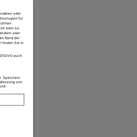
erdaten oder
chnologien für
führten
cht mehr so
 ändern oder
ren Rand der
 finden Sie in
. a DSGVO auch
n. Speichern
, Messung von
 und