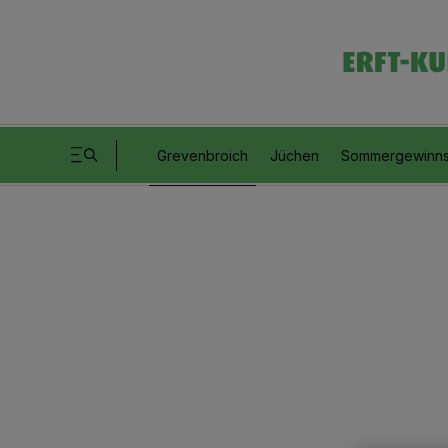
Grevenbroich
Jüchen
Sommergewinns