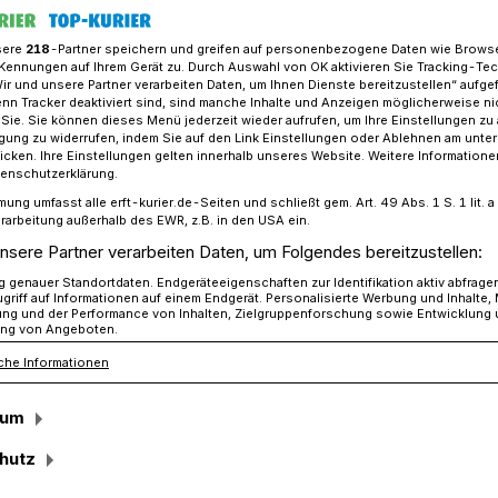
sere
218
-Partner speichern und greifen auf personenbezogene Daten wie Brows
Kennungen auf Ihrem Gerät zu. Durch Auswahl von OK aktivieren Sie Tracking-Te
Wir und unsere Partner verarbeiten Daten, um Ihnen Dienste bereitzustellen“ aufge
te Feuerwache“ / Heute im Jugendhilfe-Ausschuss​
n Tracker deaktiviert sind, sind manche Inhalte und Anzeigen möglicherweise ni
r Sie. Sie können dieses Menü jederzeit wieder aufrufen, um Ihre Einstellungen zu
ligung zu widerrufen, indem Sie auf den Link Einstellungen oder Ablehnen am unte
icken. Ihre Einstellungen gelten innerhalb unseres Website. Weitere Informationen
Update
tenschutzerklärung.
mung umfasst alle erft-kurier.de-Seiten und schließt gem. Art. 49 Abs. 1 S. 1 lit
Jugendhilfe-
rarbeitung außerhalb des EWR, z.B. in den USA ein.
nsere Partner verarbeiten Daten, um Folgendes bereitzustellen:
genauer Standortdaten. Endgeräteeigenschaften zur Identifikation aktiv abfrage
griff auf Informationen auf einem Endgerät. Personalisierte Werbung und Inhalte
ung und der Performance von Inhalten, Zielgruppenforschung sowie Entwicklung
ng von Angeboten.
che Informationen
der Jugendsprache (... und um die
uch eigentlich gehen) würde man den
sum
g der CDU-Ratsfraktion, in dem Wolfgang
er „schwurbeligen“ Beratungsvorlage der
hutz
einem satten „Bamm“ („bämm“ gesprochen)