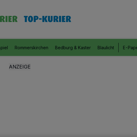
piel
Rommerskirchen
Bedburg & Kaster
Blaulicht
E-Pap