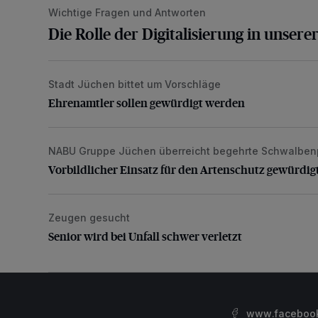
Wichtige Fragen und Antworten
Die Rolle der Digitalisierung in unserer heutigen Welt
Die Rolle der Digitalisierung in unsere
Stadt Jüchen bittet um Vorschläge
Ehrenamtler sollen gewürdigt werden
Ehrenamtler sollen gewürdigt werden
NABU Gruppe Jüchen überreicht begehrte Schwalben
Vorbildlicher Einsatz für den Artenschutz gewürdigt
Vorbildlicher Einsatz für den Artenschutz gewürdig
Zeugen gesucht
Senior wird bei Unfall schwer verletzt
Senior wird bei Unfall schwer verletzt
www.facebook.