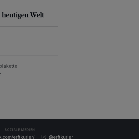
r heutigen Welt
plakette
t
SOZIALE MEDIEN
com/erftkurier/
@erftkurier