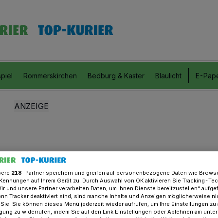
piel
Rommerskirchen
Bedburg & Kaster
Blaulicht
E-Pap
sere
218
-Partner speichern und greifen auf personenbezogene Daten wie Brows
Kennungen auf Ihrem Gerät zu. Durch Auswahl von OK aktivieren Sie Tracking-Te
Wir und unsere Partner verarbeiten Daten, um Ihnen Dienste bereitzustellen“ aufge
n Tracker deaktiviert sind, sind manche Inhalte und Anzeigen möglicherweise ni
r Sie. Sie können dieses Menü jederzeit wieder aufrufen, um Ihre Einstellungen zu
ligung zu widerrufen, indem Sie auf den Link Einstellungen oder Ablehnen am unte