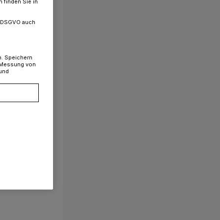
 finden Sie in
. a DSGVO auch
n. Speichern
, Messung von
 und