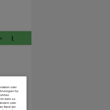
er
Anzeigen aufgeben
Reklamation
erdaten oder
chnologien für
führten
cht mehr so
 ändern oder
ren Rand der