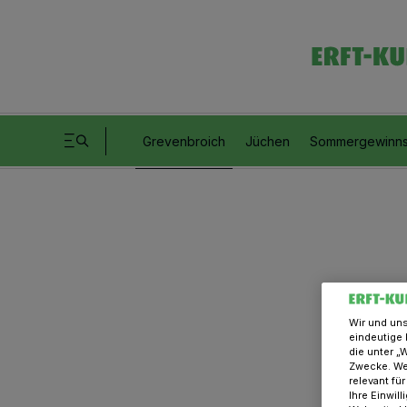
Grevenbroich
Jüchen
Sommergewinns
Wir und un
eindeutige 
die unter „
Zwecke. Wen
relevant fü
Ihre Einwil