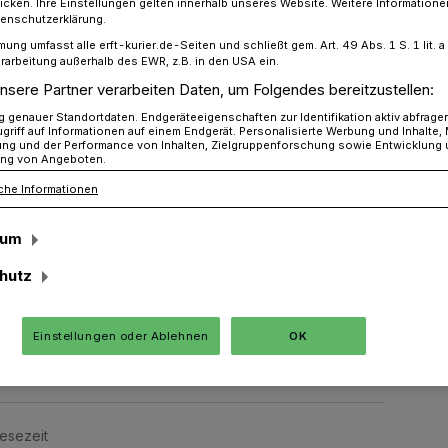
icken. Ihre Einstellungen gelten innerhalb unseres Website. Weitere Informationen
tenschutzerklärung.
mung umfasst alle erft-kurier.de-Seiten und schließt gem. Art. 49 Abs. 1 S. 1 lit
rarbeitung außerhalb des EWR, z.B. in den USA ein.
erverdacht am „Bahnhofsvorplatz“
nsere Partner verarbeiten Daten, um Folgendes bereitzustellen:
genauer Standortdaten. Endgeräteeigenschaften zur Identifikation aktiv abfrage
griff auf Informationen auf einem Endgerät. Personalisierte Werbung und Inhalte
ung und der Performance von Inhalten, Zielgruppenforschung sowie Entwicklung
hnhofsvorplatz“
ng von Angeboten.
verläuft planmäßig
che Informationen
sum
hutz
ersucht der Kampfmittelbeseitigungsdienst
rdachtspunkt am „Bahnhofsvorplatz“ in
verläuft bisher planmäßig.
Einstellungen oder Ablehnen
OK
Lesezeit