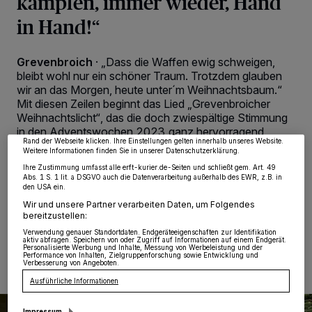
kämpfen, immer wieder, Hand
in Hand!“
Grevenbroich
·
„Dass die Waffen ewig schweigen,
Wir und unsere
218
-Partner speichern und greifen auf personenbezogene Daten
bleibt wohl nur ein schöner Traum. Trotzdem glauben
wie Browserdaten oder eindeutige Kennungen auf Ihrem Gerät zu. Durch Auswahl
von OK aktivieren Sie Tracking-Technologien für die unter „Wir und unsere
wir an das Morgen, heute unter´m Weihnachtsbaum.“
Partner verarbeiten Daten, um Ihnen Dienste bereitzustellen“ aufgeführten
Mit diesen Zeilen beginnt das Lied „Grevenbroicher
Zwecke. Wenn Tracker deaktiviert sind, sind manche Inhalte und Anzeigen
möglicherweise nicht mehr so relevant für Sie. Sie können dieses Menü jederzeit
Weihnachtslicht“, das die doch zwiespältige Stimmung
wieder aufrufen, um Ihre Einstellungen zu ändern oder Ihre Einwilligung zu
in den Adventswochen 2023 ganz hervorragend
widerrufen, indem Sie auf den Link Einstellungen oder Ablehnen am unteren
Rand der Webseite klicken. Ihre Einstellungen gelten innerhalb unseres Website.
umschreibt. Beim „vorweihnachtlichen Konzert“ des
Weitere Informationen finden Sie in unserer Datenschutzerklärung.
Pascal-Gymnasiums werden Kinderstimmen dieses
Ihre Zustimmung umfasst alle erft-kurier.de-Seiten und schließt gem. Art. 49
bedenkenswerten Text intonieren.
Abs. 1 S. 1 lit. a DSGVO auch die Datenverarbeitung außerhalb des EWR, z.B. in
den USA ein.
Wir und unsere Partner verarbeiten Daten, um Folgendes
bereitzustellen:
17.12.2023 , 12:17 Uhr
2 Minuten Lesezeit
Verwendung genauer Standortdaten. Endgeräteeigenschaften zur Identifikation
aktiv abfragen. Speichern von oder Zugriff auf Informationen auf einem Endgerät.
Personalisierte Werbung und Inhalte, Messung von Werbeleistung und der
Performance von Inhalten, Zielgruppenforschung sowie Entwicklung und
Verbesserung von Angeboten.
Ausführliche Informationen
Impressum