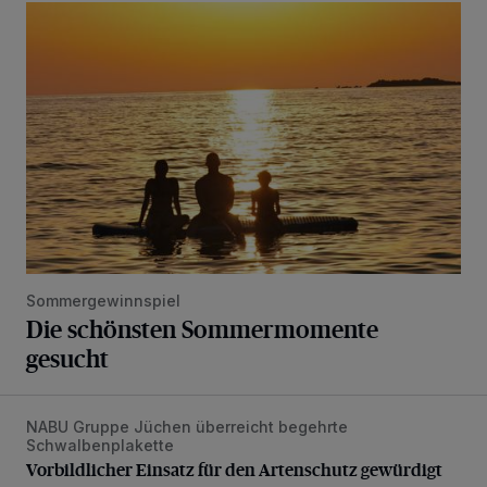
Die schönsten Sommermomente gesucht
Sommergewinnspiel
Die schönsten Sommermomente
gesucht
NABU Gruppe Jüchen überreicht begehrte
Vorbildlicher Einsatz für den Artenschutz gewürdigt
Schwalbenplakette
Vorbildlicher Einsatz für den Artenschutz gewürdigt