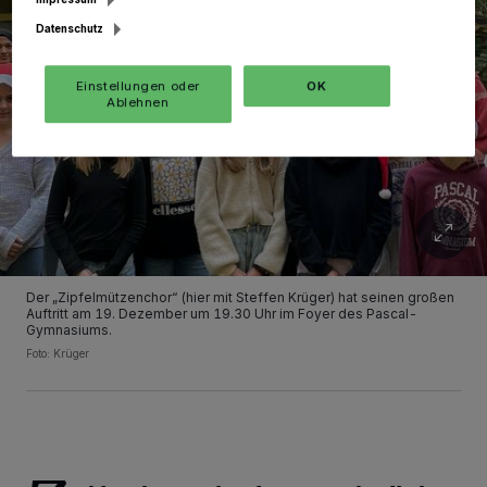
Datenschutz
Einstellungen oder
OK
Ablehnen
Der „Zipfelmützenchor“ (hier mit Steffen Krüger) hat seinen großen
Auftritt am 19. Dezember um 19.30 Uhr im Foyer des Pascal-
Gymnasiums.
Foto: Krüger