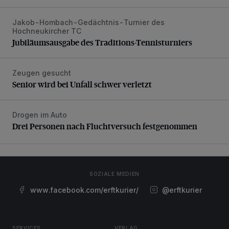
Jakob-Hombach-Gedächtnis-Turnier des
Jubiläumsausgabe des Traditions-Tennisturniers
Hochneukircher TC
Jubiläumsausgabe des Traditions-Tennisturniers
Zeugen gesucht
Senior wird bei Unfall schwer verletzt
Senior wird bei Unfall schwer verletzt
Drogen im Auto
Drei Personen nach Fluchtversuch festgenommen
Drei Personen nach Fluchtversuch festgenommen
SOZIALE MEDIEN
www.facebook.com/erftkurier/
@erftkurier
SERVICES
VERLAG