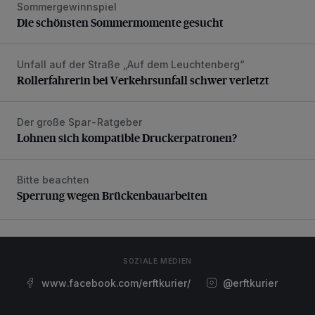
Sommergewinnspiel
Die schönsten Sommermomente gesucht
Die schönsten Sommermomente gesucht
Unfall auf der Straße „Auf dem Leuchtenberg“
Rollerfahrerin bei Verkehrsunfall schwer verletzt
Rollerfahrerin bei Verkehrsunfall schwer verletzt
Der große Spar-Ratgeber
Lohnen sich kompatible Druckerpatronen?
Lohnen sich kompatible Druckerpatronen?
Bitte beachten
Sperrung wegen Brückenbauarbeiten
Sperrung wegen Brückenbauarbeiten
SOZIALE MEDIEN
www.facebook.com/erftkurier/
@erftkurier