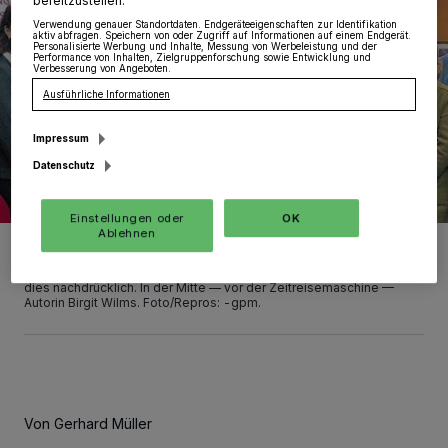
bereitzustellen:
Verwendung genauer Standortdaten. Endgeräteeigenschaften zur Identifikation
aktiv abfragen. Speichern von oder Zugriff auf Informationen auf einem Endgerät.
Personalisierte Werbung und Inhalte, Messung von Werbeleistung und der
Performance von Inhalten, Zielgruppenforschung sowie Entwicklung und
Verbesserung von Angeboten.
Ausführliche Informationen
Impressum
Datenschutz
Einstellungen oder
OK
Ablehnen
„Oft bedarf es der Zusammenarbeit vieler, um Gutes zu erreichen“,
so Heinz Mölder, Vorstand der Sparkassen-Stiftung, bei der
Buchvorstellung. Und die große Zahl der Ehrengäste unterstreicht
dies nachdrücklich. In der Mitte — vor der Zeitreisemaschine —
Autorin Birgit Wilms. Foto/Repros: -gpm.
Von Gerhard Müller