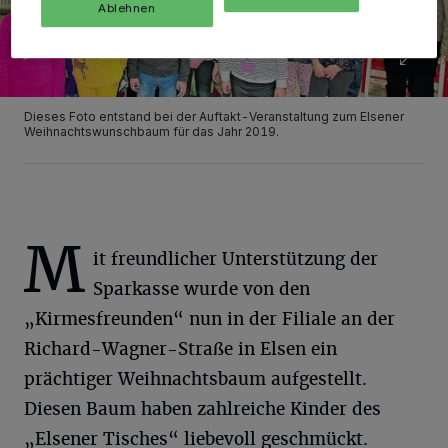
Ablehnen
Dieses Foto entstand bei der Auftakt-Veranstaltung zum Elsener
Weihnachtswunschbaum für das Jahr 2019.
M
it freundlicher Unterstützung der
Sparkasse wurde von den
„Kirmesfreunden“ nun in der Filiale an der
Richard-Wagner-Straße in Elsen ein
prächtiger Weihnachtsbaum aufgestellt.
Diesen Baum haben zahlreiche Kinder des
„Elsener Tisches“ liebevoll geschmückt.