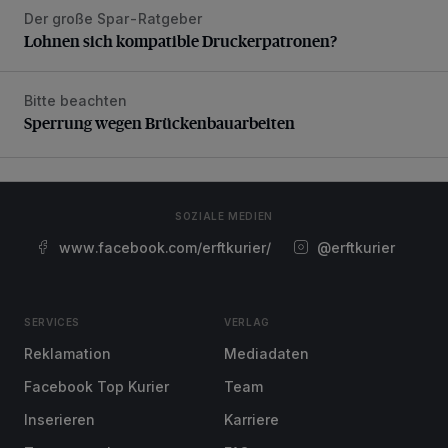
Der große Spar-Ratgeber
Lohnen sich kompatible Druckerpatronen?
Lohnen sich kompatible Druckerpatronen?
Bitte beachten
Sperrung wegen Brückenbauarbeiten
Sperrung wegen Brückenbauarbeiten
SOZIALE MEDIEN
www.facebook.com/erftkurier/
@erftkurier
SERVICES
VERLAG
Reklamation
Mediadaten
Facebook Top Kurier
Team
Inserieren
Karriere