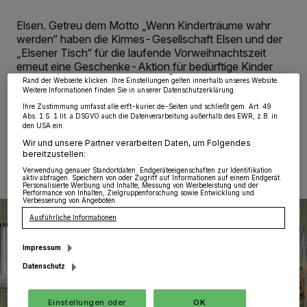
Wir und unsere
218
-Partner speichern und greifen auf personenbezogene Daten
wie Browserdaten oder eindeutige Kennungen auf Ihrem Gerät zu. Durch Auswahl
Elsen. Getreu dem Motto „Wenn Kinderträume wahr
von OK aktivieren Sie Tracking-Technologien für die unter „Wir und unsere
Partner verarbeiten Daten, um Ihnen Dienste bereitzustellen“ aufgeführten
werden“ haben die Kirmes-Gesellschaft Elsen und der
Zwecke. Wenn Tracker deaktiviert sind, sind manche Inhalte und Anzeigen
„Elsener Tisch“ für die laufende Vorweihnachtszeit
möglicherweise nicht mehr so relevant für Sie. Sie können dieses Menü jederzeit
wieder aufrufen, um Ihre Einstellungen zu ändern oder Ihre Einwilligung zu
erneut eine Geschenke-Aktion für bedürftige Kinder
widerrufen, indem Sie auf den Link Einstellungen oder Ablehnen am unteren
organisiert.
Rand der Webseite klicken. Ihre Einstellungen gelten innerhalb unseres Website.
Weitere Informationen finden Sie in unserer Datenschutzerklärung.
Ihre Zustimmung umfasst alle erft-kurier.de-Seiten und schließt gem. Art. 49
Abs. 1 S. 1 lit. a DSGVO auch die Datenverarbeitung außerhalb des EWR, z.B. in
den USA ein.
10.12.2019 , 12:34 Uhr
Eine Minute Lesezeit
Wir und unsere Partner verarbeiten Daten, um Folgendes
bereitzustellen:
Verwendung genauer Standortdaten. Endgeräteeigenschaften zur Identifikation
aktiv abfragen. Speichern von oder Zugriff auf Informationen auf einem Endgerät.
Personalisierte Werbung und Inhalte, Messung von Werbeleistung und der
Performance von Inhalten, Zielgruppenforschung sowie Entwicklung und
Verbesserung von Angeboten.
Ausführliche Informationen
Impressum
Datenschutz
Einstellungen oder
OK