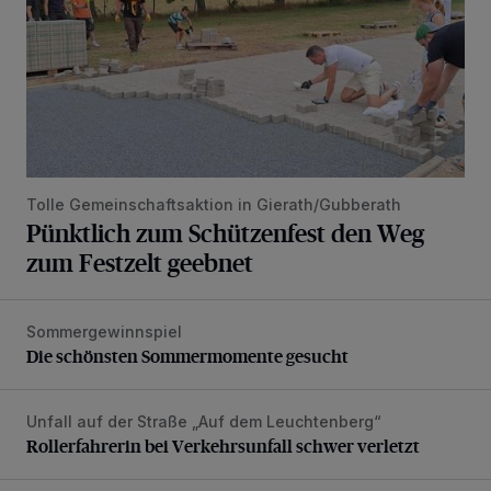
Tolle Gemeinschaftsaktion in Gierath/Gubberath
Pünktlich zum Schützenfest den Weg
zum Festzelt geebnet
Sommergewinnspiel
Die schönsten Sommermomente gesucht
Die schönsten Sommermomente gesucht
Unfall auf der Straße „Auf dem Leuchtenberg“
Rollerfahrerin bei Verkehrsunfall schwer verletzt
Rollerfahrerin bei Verkehrsunfall schwer verletzt