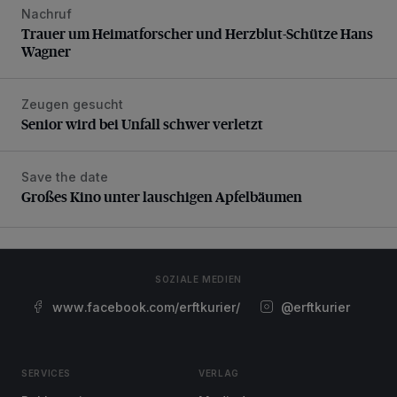
Nachruf
Trauer um Heimatforscher und Herzblut-Schütze Hans W
Trauer um Heimatforscher und Herzblut-Schütze Hans
Wagner
Zeugen gesucht
Senior wird bei Unfall schwer verletzt
Senior wird bei Unfall schwer verletzt
Save the date
Großes Kino unter lauschigen Apfelbäumen
Großes Kino unter lauschigen Apfelbäumen
SOZIALE MEDIEN
www.facebook.com/erftkurier/
@erftkurier
SERVICES
VERLAG