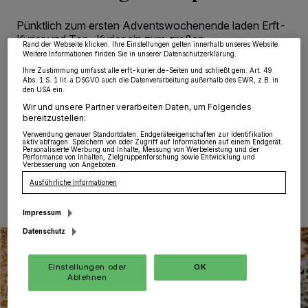
Zwecke. Wenn Tracker deaktiviert sind, sind manche Inhalte und Anzeigen
möglicherweise nicht mehr so relevant für Sie. Sie können dieses Menü jederzeit
Pünktlich zum ersten Adventswochenende laden Erft-
wieder aufrufen, um Ihre Einstellungen zu ändern oder Ihre Einwilligung zu
widerrufen, indem Sie auf den Link Einstellungen oder Ablehnen am unteren
Kurier und Top-Kurier ein zum großen
Rand der Webseite klicken. Ihre Einstellungen gelten innerhalb unseres Website.
Weihnachtsgewinnspiel-Marathon. Hinter den Türchen
Weitere Informationen finden Sie in unserer Datenschutzerklärung.
unseres Online-Adventskalender warten tolle Gewinne
Ihre Zustimmung umfasst alle erft-kurier.de-Seiten und schließt gem. Art. 49
auf die Leser! Einfach unter www.erft-kurier.de das
Abs. 1 S. 1 lit. a DSGVO auch die Datenverarbeitung außerhalb des EWR, z.B. in
den USA ein.
aktuelle Türchen öffnen, die dahinter stehende Frage
richtig beantworten und – mit etwas Glück – gewinnen!
Wir und unsere Partner verarbeiten Daten, um Folgendes
bereitzustellen:
Verwendung genauer Standortdaten. Endgeräteeigenschaften zur Identifikation
aktiv abfragen. Speichern von oder Zugriff auf Informationen auf einem Endgerät.
Personalisierte Werbung und Inhalte, Messung von Werbeleistung und der
Performance von Inhalten, Zielgruppenforschung sowie Entwicklung und
05.12.2019 , 10:22 Uhr
Eine Minute Lesezeit
Verbesserung von Angeboten.
Ausführliche Informationen
Impressum
Datenschutz
Einstellungen oder
OK
Ablehnen