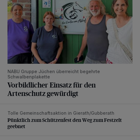
NABU Gruppe Jüchen überreicht begehrte
Schwalbenplakette
Vorbildlicher Einsatz für den
Artenschutz gewürdigt
Tolle Gemeinschaftsaktion in Gierath/Gubberath
Pünktlich zum Schützenfest den Weg zum Festzelt geebne
Pünktlich zum Schützenfest den Weg zum Festzelt
geebnet