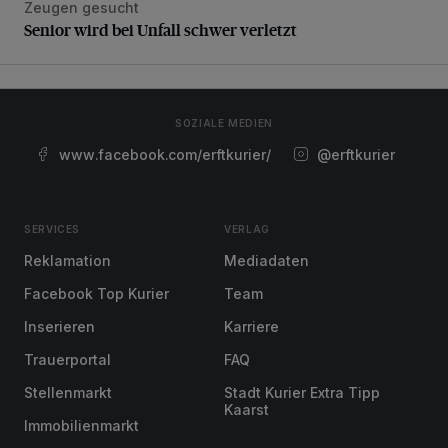
Zeugen gesucht
Senior wird bei Unfall schwer verletzt
Senior wird bei Unfall schwer verletzt
SOZIALE MEDIEN
www.facebook.com/erftkurier/
@erftkurier
SERVICES
VERLAG
Reklamation
Mediadaten
Facebook Top Kurier
Team
Inserieren
Karriere
Trauerportal
FAQ
Stellenmarkt
Stadt Kurier Extra Tipp
Kaarst
Immobilienmarkt