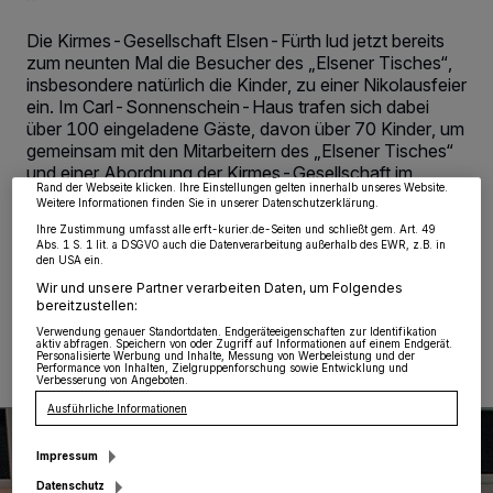
Die Kirmes-Gesellschaft Elsen-Fürth lud jetzt bereits
zum neunten Mal die Besucher des „Elsener Tisches“,
Wir und unsere
218
-Partner speichern und greifen auf personenbezogene Daten
insbesondere natürlich die Kinder, zu einer Nikolausfeier
wie Browserdaten oder eindeutige Kennungen auf Ihrem Gerät zu. Durch Auswahl
von OK aktivieren Sie Tracking-Technologien für die unter „Wir und unsere
ein. Im Carl-Sonnenschein-Haus trafen sich dabei
Partner verarbeiten Daten, um Ihnen Dienste bereitzustellen“ aufgeführten
über 100 eingeladene Gäste, davon über 70 Kinder, um
Zwecke. Wenn Tracker deaktiviert sind, sind manche Inhalte und Anzeigen
möglicherweise nicht mehr so relevant für Sie. Sie können dieses Menü jederzeit
gemeinsam mit den Mitarbeitern des „Elsener Tisches“
wieder aufrufen, um Ihre Einstellungen zu ändern oder Ihre Einwilligung zu
und einer Abordnung der Kirmes-Gesellschaft im
widerrufen, indem Sie auf den Link Einstellungen oder Ablehnen am unteren
Rand der Webseite klicken. Ihre Einstellungen gelten innerhalb unseres Website.
feierlichen Rahmen einige schöne vorweihnachtliche
Weitere Informationen finden Sie in unserer Datenschutzerklärung.
Stunden zu verbringen.
Ihre Zustimmung umfasst alle erft-kurier.de-Seiten und schließt gem. Art. 49
Abs. 1 S. 1 lit. a DSGVO auch die Datenverarbeitung außerhalb des EWR, z.B. in
den USA ein.
Wir und unsere Partner verarbeiten Daten, um Folgendes
bereitzustellen:
10.12.2019 , 10:28 Uhr
Eine Minute Lesezeit
Verwendung genauer Standortdaten. Endgeräteeigenschaften zur Identifikation
aktiv abfragen. Speichern von oder Zugriff auf Informationen auf einem Endgerät.
Personalisierte Werbung und Inhalte, Messung von Werbeleistung und der
Performance von Inhalten, Zielgruppenforschung sowie Entwicklung und
Verbesserung von Angeboten.
Ausführliche Informationen
Impressum
Datenschutz