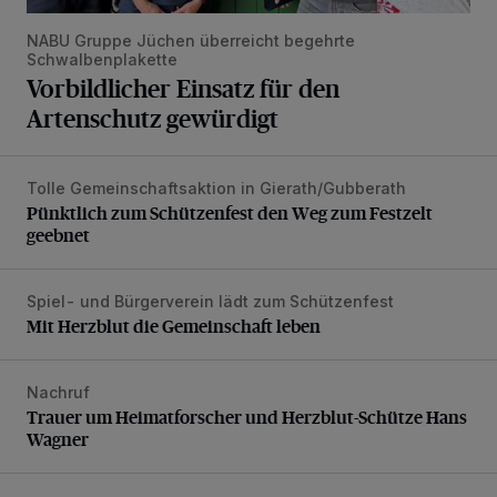
NABU Gruppe Jüchen überreicht begehrte
Schwalbenplakette
Vorbildlicher Einsatz für den
Artenschutz gewürdigt
Tolle Gemeinschaftsaktion in Gierath/Gubberath
Pünktlich zum Schützenfest den Weg zum Festzelt geebne
Pünktlich zum Schützenfest den Weg zum Festzelt
geebnet
Spiel- und Bürgerverein lädt zum Schützenfest
Mit Herzblut die Gemeinschaft leben
Mit Herzblut die Gemeinschaft leben
Nachruf
Trauer um Heimatforscher und Herzblut-Schütze Hans W
Trauer um Heimatforscher und Herzblut-Schütze Hans
Wagner