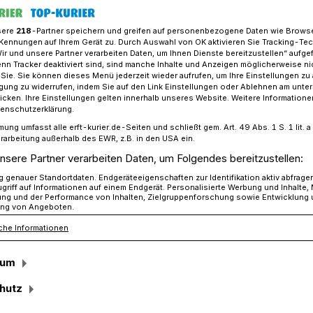
sere
218
-Partner speichern und greifen auf personenbezogene Daten wie Brows
Kennungen auf Ihrem Gerät zu. Durch Auswahl von OK aktivieren Sie Tracking-Te
Wir und unsere Partner verarbeiten Daten, um Ihnen Dienste bereitzustellen“ aufge
zahlen aus dem Rhein-Kreis Neuss
n Tracker deaktiviert sind, sind manche Inhalte und Anzeigen möglicherweise ni
r Sie. Sie können dieses Menü jederzeit wieder aufrufen, um Ihre Einstellungen zu
ligung zu widerrufen, indem Sie auf den Link Einstellungen oder Ablehnen am unte
icken. Ihre Einstellungen gelten innerhalb unseres Website. Weitere Informationen
1.000
tenschutzerklärung.
mung umfasst alle erft-kurier.de-Seiten und schließt gem. Art. 49 Abs. 1 S. 1 lit
6 mit dem
rarbeitung außerhalb des EWR, z.B. in den USA ein.
nsere Partner verarbeiten Daten, um Folgendes bereitzustellen:
Infizierte im Rhein-
genauer Standortdaten. Endgeräteeigenschaften zur Identifikation aktiv abfrage
griff auf Informationen auf einem Endgerät. Personalisierte Werbung und Inhalte
ung und der Performance von Inhalten, Zielgruppenforschung sowie Entwicklung
ng von Angeboten.
che Informationen
sum
mmerskirchen
·
Im Rhein-Kreis ist aktuell
hutz
 7.093) eine Infektion mit dem
 Unverändert 476 Menschen sind an den