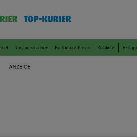
piel
Rommerskirchen
Bedburg & Kaster
Blaulicht
E-Pap