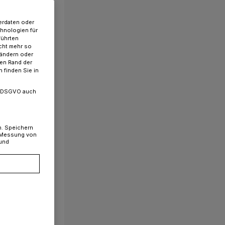
erdaten oder
chnologien für
führten
cht mehr so
 ändern oder
ren Rand der
 finden Sie in
. a DSGVO auch
n. Speichern
, Messung von
 und