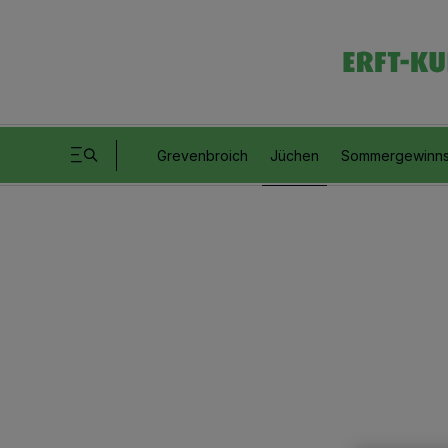
Grevenbroich
Jüchen
Sommergewinns