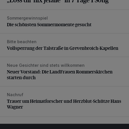
Sommergewinnspiel
Die schönsten Sommermomente gesucht
Die schönsten Sommermomente gesucht
Bitte beachten
Vollsperrung der Talstraße in Grevenbroich-Kapellen
Vollsperrung der Talstraße in Grevenbroich-Kapellen
Neue Gesichter sind stets willkommen
Neuer Vorstand: Die LandFrauen Rommerskirchen starten 
Neuer Vorstand: Die LandFrauen Rommerskirchen
starten durch
Nachruf
Trauer um Heimatforscher und Herzblut-Schütze Hans W
Trauer um Heimatforscher und Herzblut-Schütze Hans
Wagner