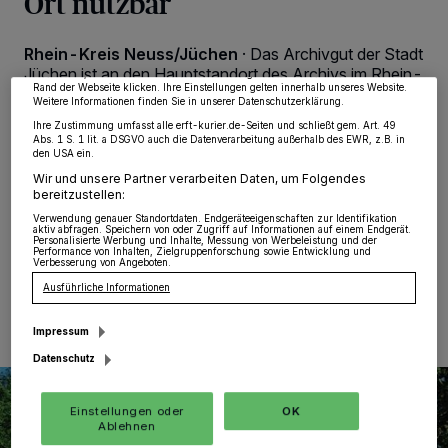
Ort nutzbar
von OK aktivieren Sie Tracking-Technologien für die unter „Wir und unsere
Partner verarbeiten Daten, um Ihnen Dienste bereitzustellen“ aufgeführten
Zwecke. Wenn Tracker deaktiviert sind, sind manche Inhalte und Anzeigen
möglicherweise nicht mehr so relevant für Sie. Sie können dieses Menü jederzeit
Rhein-Kreis Neuss/Jüchen
·
Das Archivgut der Stadt
wieder aufrufen, um Ihre Einstellungen zu ändern oder Ihre Einwilligung zu
Jüchen ist an den Hauptstandort des Archivs im Rhein-
widerrufen, indem Sie auf den Link Einstellungen oder Ablehnen am unteren
Rand der Webseite klicken. Ihre Einstellungen gelten innerhalb unseres Website.
Kreis Neuss in Dormagen-Zons umgezogen. Die
Weitere Informationen finden Sie in unserer Datenschutzerklärung.
Jüchener Unterlagen lagern nun zusammen mit dem
Ihre Zustimmung umfasst alle erft-kurier.de-Seiten und schließt gem. Art. 49
Archivgut des Kreises, der Stadt Dormagen und der
Abs. 1 S. 1 lit. a DSGVO auch die Datenverarbeitung außerhalb des EWR, z.B. in
Gemeinde Rommerskirchen unter archivfachlich guten
den USA ein.
Bedingungen im Magazin des Neubaus in der Zonser
Wir und unsere Partner verarbeiten Daten, um Folgendes
Altstadt.
bereitzustellen:
Verwendung genauer Standortdaten. Endgeräteeigenschaften zur Identifikation
aktiv abfragen. Speichern von oder Zugriff auf Informationen auf einem Endgerät.
Personalisierte Werbung und Inhalte, Messung von Werbeleistung und der
Performance von Inhalten, Zielgruppenforschung sowie Entwicklung und
Verbesserung von Angeboten.
22.06.2025 , 08:00 Uhr
Eine Minute Lesezeit
Ausführliche Informationen
Impressum
Datenschutz
Einstellungen oder
OK
Ablehnen