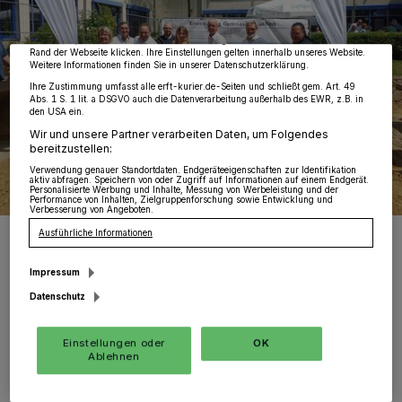
Zwecke. Wenn Tracker deaktiviert sind, sind manche Inhalte und Anzeigen
möglicherweise nicht mehr so relevant für Sie. Sie können dieses Menü jederzeit
wieder aufrufen, um Ihre Einstellungen zu ändern oder Ihre Einwilligung zu
widerrufen, indem Sie auf den Link Einstellungen oder Ablehnen am unteren
Rand der Webseite klicken. Ihre Einstellungen gelten innerhalb unseres Website.
Weitere Informationen finden Sie in unserer Datenschutzerklärung.
Ihre Zustimmung umfasst alle erft-kurier.de-Seiten und schließt gem. Art. 49
Abs. 1 S. 1 lit. a DSGVO auch die Datenverarbeitung außerhalb des EWR, z.B. in
den USA ein.
Wir und unsere Partner verarbeiten Daten, um Folgendes
bereitzustellen:
Verwendung genauer Standortdaten. Endgeräteeigenschaften zur Identifikation
aktiv abfragen. Speichern von oder Zugriff auf Informationen auf einem Endgerät.
Personalisierte Werbung und Inhalte, Messung von Werbeleistung und der
Performance von Inhalten, Zielgruppenforschung sowie Entwicklung und
Verbesserung von Angeboten.
Von links: Technische Dezernentin Sabine Janclas, Bauunternehmer
Ausführliche Informationen
Friedhelm Welter, Architekt Heinz Berger, Ingenieur Aymen Abid,
Miriam Behr vom Amt für Gebäudewirtschaft, Bürgermeister Harald
Impressum
Zillikens, Schulleiter Hakan Ören und Bauausschuss-Vorsitzender
Roland Weyer.
Datenschutz
Foto: Kurier Verlag GmbH/Daniela Furth
Einstellungen oder
OK
Ablehnen