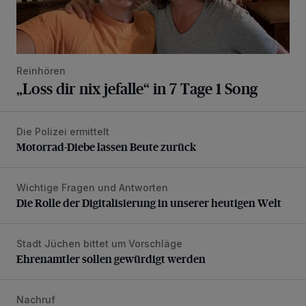
Reinhören
„Loss dir nix jefalle“ in 7 Tage 1 Song
Die Polizei ermittelt
Motorrad-Diebe lassen Beute zurück
Motorrad-Diebe lassen Beute zurück
Wichtige Fragen und Antworten
Die Rolle der Digitalisierung in unserer heutigen Welt
Die Rolle der Digitalisierung in unserer heutigen Welt
Stadt Jüchen bittet um Vorschläge
Ehrenamtler sollen gewürdigt werden
Ehrenamtler sollen gewürdigt werden
Nachruf
Trauer um Heimatforscher und Herzblut-Schütze Hans W