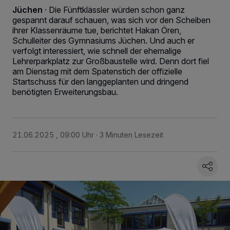
Jüchen
·
Die Fünftklässler würden schon ganz
gespannt darauf schauen, was sich vor den Scheiben
ihrer Klassenräume tue, berichtet Hakan Ören,
Schulleiter des Gymnasiums Jüchen. Und auch er
verfolgt interessiert, wie schnell der ehemalige
Lehrerparkplatz zur Großbaustelle wird. Denn dort fiel
am Dienstag mit dem Spatenstich der offizielle
Startschuss für den langgeplanten und dringend
benötigten Erweiterungsbau.
21.06.2025 , 09:00 Uhr
3 Minuten Lesezeit
Wir und unsere
218
-Partner speichern und greifen auf personenbezogene Daten
wie Browserdaten oder eindeutige Kennungen auf Ihrem Gerät zu. Durch Auswahl
von OK aktivieren Sie Tracking-Technologien für die unter „Wir und unsere
Partner verarbeiten Daten, um Ihnen Dienste bereitzustellen“ aufgeführten