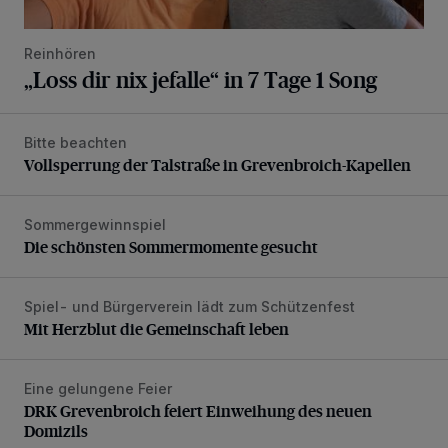
Reinhören
„Loss dir nix jefalle“ in 7 Tage 1 Song
Bitte beachten
Vollsperrung der Talstraße in Grevenbroich-Kapellen
Vollsperrung der Talstraße in Grevenbroich-Kapellen
Sommergewinnspiel
Die schönsten Sommermomente gesucht
Die schönsten Sommermomente gesucht
Spiel- und Bürgerverein lädt zum Schützenfest
Mit Herzblut die Gemeinschaft leben
Mit Herzblut die Gemeinschaft leben
Eine gelungene Feier
DRK Grevenbroich feiert Einweihung des neuen Domizils
DRK Grevenbroich feiert Einweihung des neuen
Domizils