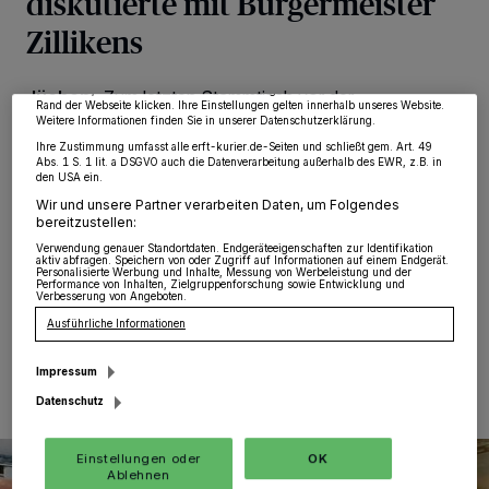
diskutierte mit Bürgermeister
von OK aktivieren Sie Tracking-Technologien für die unter „Wir und unsere
Zillikens
Partner verarbeiten Daten, um Ihnen Dienste bereitzustellen“ aufgeführten
Zwecke. Wenn Tracker deaktiviert sind, sind manche Inhalte und Anzeigen
möglicherweise nicht mehr so relevant für Sie. Sie können dieses Menü jederzeit
wieder aufrufen, um Ihre Einstellungen zu ändern oder Ihre Einwilligung zu
widerrufen, indem Sie auf den Link Einstellungen oder Ablehnen am unteren
Jüchen
·
Zum letzten Stammtisch vor der
Rand der Webseite klicken. Ihre Einstellungen gelten innerhalb unseres Website.
Sommerpause traf sich die Frauen Union der CDU
Weitere Informationen finden Sie in unserer Datenschutzerklärung.
Jüchen vor Kurzem in der Osteria. In geselliger Runde
Ihre Zustimmung umfasst alle erft-kurier.de-Seiten und schließt gem. Art. 49
konnten sich die Mitglieder und Gäste über zahlreiche
Abs. 1 S. 1 lit. a DSGVO auch die Datenverarbeitung außerhalb des EWR, z.B. in
den USA ein.
kommunalpolitische Themen austauschen – und
freuten sich dabei über einen besonderen Gast:
Wir und unsere Partner verarbeiten Daten, um Folgendes
bereitzustellen:
Bürgermeister Harald Zillikens war der Einladung gerne
gefolgt und stellte sich den Fragen der Anwesenden.
Verwendung genauer Standortdaten. Endgeräteeigenschaften zur Identifikation
aktiv abfragen. Speichern von oder Zugriff auf Informationen auf einem Endgerät.
Personalisierte Werbung und Inhalte, Messung von Werbeleistung und der
Performance von Inhalten, Zielgruppenforschung sowie Entwicklung und
Verbesserung von Angeboten.
Ausführliche Informationen
20.06.2025 , 09:58 Uhr
Eine Minute Lesezeit
Impressum
Datenschutz
Einstellungen oder
OK
Ablehnen