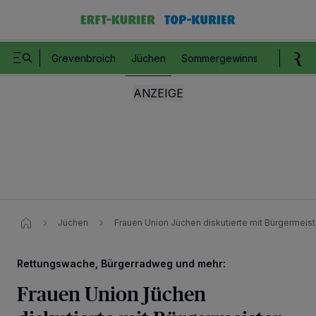
Grevenbroich
Jüchen
Sommergewinnspiel
Romm
Jüchen
Frauen Union Jüchen diskutierte mit Bürgermeiste
Rettungswache, Bürgerradweg und mehr:
Frauen Union Jüchen
Wir und unsere
218
-Partner speichern und greifen auf personenbezogene Daten
wie Browserdaten oder eindeutige Kennungen auf Ihrem Gerät zu. Durch Auswahl