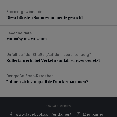
Sommergewinnspiel
Die schönsten Sommermomente gesucht
Die schönsten Sommermomente gesucht
Save the date
Mit Baby ins Museum
Mit Baby ins Museum
Unfall auf der Straße „Auf dem Leuchtenberg“
Rollerfahrerin bei Verkehrsunfall schwer verletzt
Rollerfahrerin bei Verkehrsunfall schwer verletzt
Der große Spar-Ratgeber
Lohnen sich kompatible Druckerpatronen?
Lohnen sich kompatible Druckerpatronen?
SOZIALE MEDIEN
www.facebook.com/erftkurier/
@erftkurier