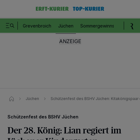
Grevenbroich
Jüchen
Sommergewinnspiel
Romm
Jüchen
Schützenfest des BSHV Jüchen: Kitakönigspaar e
Schützenfest des BSHV Jüchen
Der 28. König: Lian regiert im