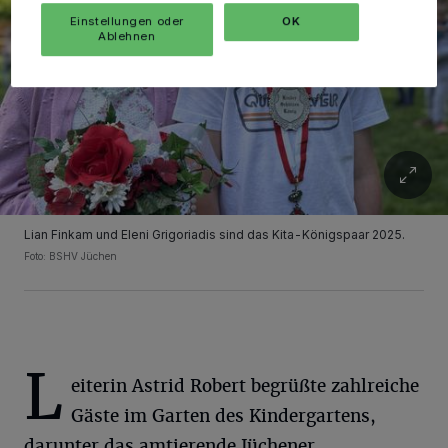
Einstellungen oder
OK
Ablehnen
Lian Finkam und Eleni Grigoriadis sind das Kita-Königspaar 2025.
Foto: BSHV Jüchen
L
eiterin Astrid Robert begrüßte zahlreiche
Gäste im Garten des Kindergartens,
darunter das amtierende Jüchener