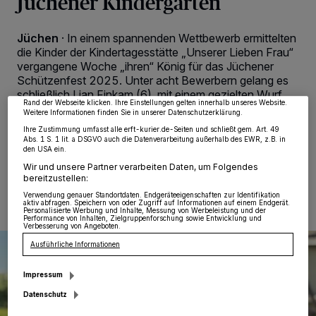
Jüchener Kindergarten
Wir und unsere
218
-Partner speichern und greifen auf personenbezogene Daten
wie Browserdaten oder eindeutige Kennungen auf Ihrem Gerät zu. Durch Auswahl
Jüchen
·
In einem spannenden Wettbewerb ermittelten
von OK aktivieren Sie Tracking-Technologien für die unter „Wir und unsere
die Kinder der Kindertagesstätte „Unserer Lieben Frau“
Partner verarbeiten Daten, um Ihnen Dienste bereitzustellen“ aufgeführten
vergangene Woche „ihren“ König für das Jüchener
Zwecke. Wenn Tracker deaktiviert sind, sind manche Inhalte und Anzeigen
möglicherweise nicht mehr so relevant für Sie. Sie können dieses Menü jederzeit
Schützenfest 2025. Unter acht Bewerbern gelang es
wieder aufrufen, um Ihre Einstellungen zu ändern oder Ihre Einwilligung zu
schließlich Lian Finkam (6), mit einem gezielten Wurf
widerrufen, indem Sie auf den Link Einstellungen oder Ablehnen am unteren
Rand der Webseite klicken. Ihre Einstellungen gelten innerhalb unseres Website.
den Papp-Vogel von seinem Gestell zu holen.
Weitere Informationen finden Sie in unserer Datenschutzerklärung.
Ihre Zustimmung umfasst alle erft-kurier.de-Seiten und schließt gem. Art. 49
Abs. 1 S. 1 lit. a DSGVO auch die Datenverarbeitung außerhalb des EWR, z.B. in
den USA ein.
21.05.2025 , 08:00 Uhr
Eine Minute Lesezeit
Wir und unsere Partner verarbeiten Daten, um Folgendes
bereitzustellen:
Verwendung genauer Standortdaten. Endgeräteeigenschaften zur Identifikation
aktiv abfragen. Speichern von oder Zugriff auf Informationen auf einem Endgerät.
Personalisierte Werbung und Inhalte, Messung von Werbeleistung und der
Performance von Inhalten, Zielgruppenforschung sowie Entwicklung und
Verbesserung von Angeboten.
Ausführliche Informationen
Impressum
Datenschutz