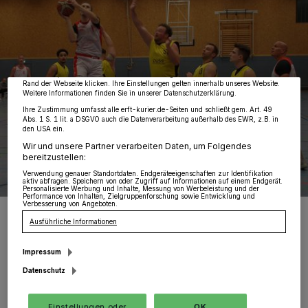
Wir und unsere
218
-Partner speichern und greifen auf personenbezogene Daten
wie Browserdaten oder eindeutige Kennungen auf Ihrem Gerät zu. Durch Auswahl
von OK aktivieren Sie Tracking-Technologien für die unter „Wir und unsere
Partner verarbeiten Daten, um Ihnen Dienste bereitzustellen“ aufgeführten
Zwecke. Wenn Tracker deaktiviert sind, sind manche Inhalte und Anzeigen
möglicherweise nicht mehr so relevant für Sie. Sie können dieses Menü jederzeit
wieder aufrufen, um Ihre Einstellungen zu ändern oder Ihre Einwilligung zu
widerrufen, indem Sie auf den Link Einstellungen oder Ablehnen am unteren
Rand der Webseite klicken. Ihre Einstellungen gelten innerhalb unseres Website.
Weitere Informationen finden Sie in unserer Datenschutzerklärung.
Ihre Zustimmung umfasst alle erft-kurier.de-Seiten und schließt gem. Art. 49
Abs. 1 S. 1 lit. a DSGVO auch die Datenverarbeitung außerhalb des EWR, z.B. in
den USA ein.
Wir und unsere Partner verarbeiten Daten, um Folgendes
bereitzustellen:
Verwendung genauer Standortdaten. Endgeräteeigenschaften zur Identifikation
aktiv abfragen. Speichern von oder Zugriff auf Informationen auf einem Endgerät.
Personalisierte Werbung und Inhalte, Messung von Werbeleistung und der
Performance von Inhalten, Zielgruppenforschung sowie Entwicklung und
Verbesserung von Angeboten.
In der Mitte im weißen Trikot mit der Nummer 1 Samuel Hebben von
den Scorpions, der es hier gleich mit fünf Akteuren des
Ausführliche Informationen
Tabellenführers aus Odenkirchen aufnimmt, beobachtet von seinen
Mannschaftskameraden Roland Hesse (links) und Björn Pütz
(rechts).
Impressum
Foto: Norbert John
Datenschutz
Einstellungen oder
OK