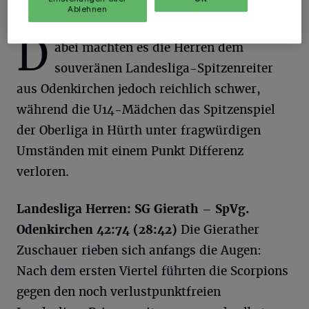
Ablehnen
D
abei machten es die Herren dem
souveränen Landesliga-Spitzenreiter
aus Odenkirchen jedoch reichlich schwer,
während die U14-Mädchen das Spitzenspiel
der Oberliga in Hürth unter fragwürdigen
Umständen mit einem Punkt Differenz
verloren.
Landesliga Herren: SG Gierath – SpVg.
Odenkirchen 42:74 (28:42)
Die Gierather
Zuschauer rieben sich anfangs die Augen:
Nach dem ersten Viertel führten die Scorpions
gegen den noch verlustpunktfreien