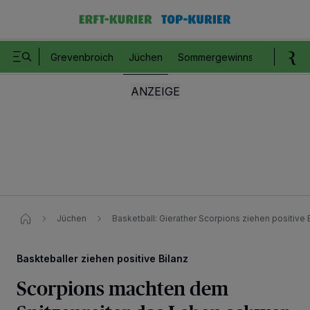
Grevenbroich
Jüchen
Sommergewinnspiel
Romm
Jüchen
Basketball: Gierather Scorpions ziehen positive 
Baskteballer ziehen positive Bilanz
Scorpions machten dem