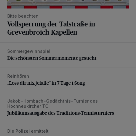
Bitte beachten
Vollsperrung der Talstraße in
Grevenbroich-Kapellen
Sommergewinnspiel
Die schönsten Sommermomente gesucht
Die schönsten Sommermomente gesucht
Reinhören
„Loss dir nix jefalle“ in 7 Tage 1 Song
„Loss dir nix jefalle“ in 7 Tage 1 Song
Jakob-Hombach-Gedächtnis-Turnier des
Jubiläumsausgabe des Traditions-Tennisturniers
Hochneukircher TC
Jubiläumsausgabe des Traditions-Tennisturniers
Die Polizei ermittelt
Motorrad-Diebe lassen Beute zurück