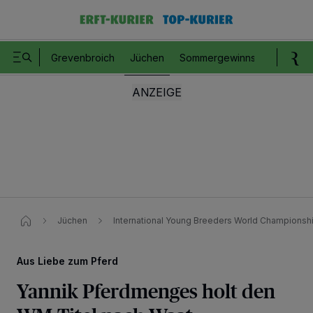
Grevenbroich
Jüchen
Sommergewinnspiel
Romm
Jüchen
International Young Breeders World Championshi
Aus Liebe zum Pferd
Yannik Pferdmenges holt den