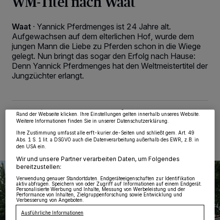
WM-Titel nach Waat
Waat
·
Yannick Pferdmenges ist 24 Jahre alt.
Aufgewachsen auf dem elterlichen Hof, wurde dem
jungen Mann die Liebe zu Pferden schon in die Wiege
gelegt. Nun bringt das sogar den Erfolg nach Hause:
Wir und unsere
218
-Partner speichern und greifen auf personenbezogene Daten
Denn Yannick Pferdmenges hat den Weltmeistertitel der
wie Browserdaten oder eindeutige Kennungen auf Ihrem Gerät zu. Durch Auswahl
von OK aktivieren Sie Tracking-Technologien für die unter „Wir und unsere
Jungzüchter erlangt.
Partner verarbeiten Daten, um Ihnen Dienste bereitzustellen“ aufgeführten
Zwecke. Wenn Tracker deaktiviert sind, sind manche Inhalte und Anzeigen
möglicherweise nicht mehr so relevant für Sie. Sie können dieses Menü jederzeit
wieder aufrufen, um Ihre Einstellungen zu ändern oder Ihre Einwilligung zu
widerrufen, indem Sie auf den Link Einstellungen oder Ablehnen am unteren
Rand der Webseite klicken. Ihre Einstellungen gelten innerhalb unseres Website.
05.08.2022 , 10:24 Uhr
2 Minuten Lesezeit
Weitere Informationen finden Sie in unserer Datenschutzerklärung.
Ihre Zustimmung umfasst alle erft-kurier.de-Seiten und schließt gem. Art. 49
Abs. 1 S. 1 lit. a DSGVO auch die Datenverarbeitung außerhalb des EWR, z.B. in
den USA ein.
Wir und unsere Partner verarbeiten Daten, um Folgendes
bereitzustellen:
Verwendung genauer Standortdaten. Endgeräteeigenschaften zur Identifikation
aktiv abfragen. Speichern von oder Zugriff auf Informationen auf einem Endgerät.
Personalisierte Werbung und Inhalte, Messung von Werbeleistung und der
Performance von Inhalten, Zielgruppenforschung sowie Entwicklung und
Verbesserung von Angeboten.
Ausführliche Informationen