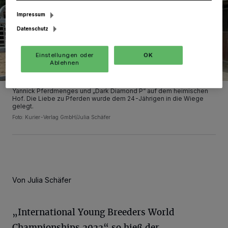
Impressum
Datenschutz
Einstellungen oder
OK
Ablehnen
Yannick Pferdmenges und „Dark Diamond P“ auf dem heimischen
Hof. Die Liebe zu Pferden wurde dem 24-Jährigen in die Wiege
gelegt.
Foto: Kurier-Verlag GmbH/Julia Schäfer
Von Julia Schäfer
„International Young Breeders World
Championships 2022“ so hieß der