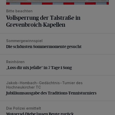
Bitte beachten
Vollsperrung der Talstraße in
Grevenbroich-Kapellen
Sommergewinnspiel
Die schönsten Sommermomente gesucht
Die schönsten Sommermomente gesucht
Reinhören
„Loss dir nix jefalle“ in 7 Tage 1 Song
„Loss dir nix jefalle“ in 7 Tage 1 Song
Jakob-Hombach-Gedächtnis-Turnier des
Jubiläumsausgabe des Traditions-Tennisturniers
Hochneukircher TC
Jubiläumsausgabe des Traditions-Tennisturniers
Die Polizei ermittelt
Motorrad-Diebe lassen Beute zurück
Motorrad-Diebe lassen Beute zurück