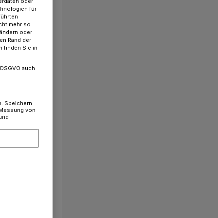
erdaten oder
chnologien für
führten
cht mehr so
 ändern oder
ren Rand der
 finden Sie in
. a DSGVO auch
n. Speichern
, Messung von
 und