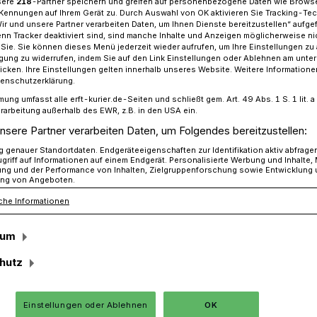
sere
218
-Partner speichern und greifen auf personenbezogene Daten wie Brows
Kennungen auf Ihrem Gerät zu. Durch Auswahl von OK aktivieren Sie Tracking-Te
Wir und unsere Partner verarbeiten Daten, um Ihnen Dienste bereitzustellen“ aufge
n Tracker deaktiviert sind, sind manche Inhalte und Anzeigen möglicherweise ni
r Sie. Sie können dieses Menü jederzeit wieder aufrufen, um Ihre Einstellungen zu
um des Landes NRW für Sarah Sorhagen​ aus Jüchen
ligung zu widerrufen, indem Sie auf den Link Einstellungen oder Ablehnen am unte
icken. Ihre Einstellungen gelten innerhalb unseres Website. Weitere Informationen
tenschutzerklärung.
mung umfasst alle erft-kurier.de-Seiten und schließt gem. Art. 49 Abs. 1 S. 1 lit
rarbeitung außerhalb des EWR, z.B. in den USA ein.
nsere Partner verarbeiten Daten, um Folgendes bereitzustellen:
endium für Sarah
genauer Standortdaten. Endgeräteeigenschaften zur Identifikation aktiv abfrage
griff auf Informationen auf einem Endgerät. Personalisierte Werbung und Inhalte
ung und der Performance von Inhalten, Zielgruppenforschung sowie Entwicklung
ng von Angeboten.
che Informationen
sum
s Jüchen bringt mit ihrem Unternehmen
che Mentees – also Frauen, die ein
hutz
men – mit Mentoren aus den
hen zusammen.
Einstellungen oder Ablehnen
OK