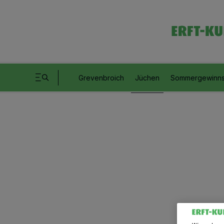
Grevenbroich
Jüchen
Sommergewinns