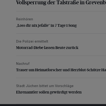
Vollsperrung der Talstraße in Greven
Reinhören
„Loss dir nix jefalle“ in 7 Tage 1 Song
„Loss dir nix jefalle“ in 7 Tage 1 Song
Die Polizei ermittelt
Motorrad-Diebe lassen Beute zurück
Motorrad-Diebe lassen Beute zurück
Nachruf
Trauer um Heimatforscher und Herzblut-Schütze H
Trauer um Heimatforscher und Herzblut-Schütze H
Stadt Jüchen bittet um Vorschläge
Ehrenamtler sollen gewürdigt werden
Ehrenamtler sollen gewürdigt werden