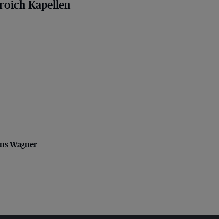
broich-Kapellen
ans Wagner
ans Wagner