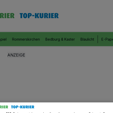
piel
Rommerskirchen
Bedburg & Kaster
Blaulicht
E-Pap