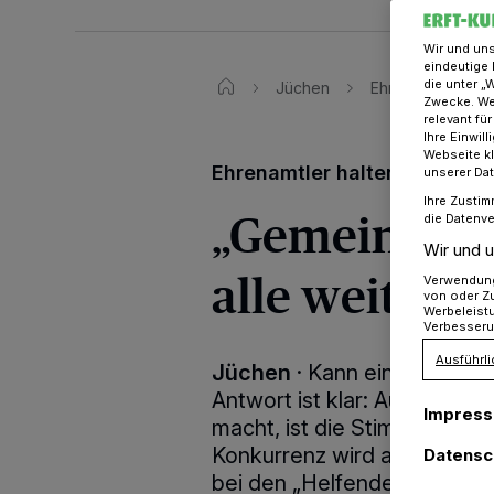
Wir und un
eindeutige 
die unter „
Jüchen
Ehrenamtler in 
Zwecke. Wen
relevant fü
Ihre Einwil
Webseite kl
Ehrenamtler halten zusamm
unserer Da
Ihre Zustim
„Gemeinsame
die Datenve
Wir und u
alle weiter“
Verwendung 
von oder Zu
Werbeleist
Verbesseru
Ausführli
Jüchen
·
Kann eine Stadt 
Antwort ist klar: Auf keine
Impres
macht, ist die Stimmung unt
Konkurrenz wird auf gemein
Datensc
bei den „Helfenden Händen“