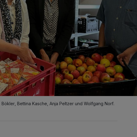
Bökler, Bettina Kasche, Anja Peltzer und Wolfgang Norf.