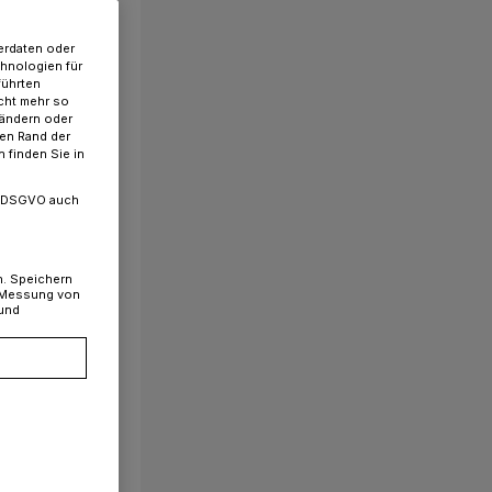
erdaten oder
chnologien für
führten
cht mehr so
 ändern oder
ren Rand der
 finden Sie in
. a DSGVO auch
n. Speichern
, Messung von
 und