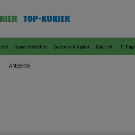
piel
Rommerskirchen
Bedburg & Kaster
Blaulicht
E-Pap