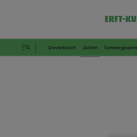
Grevenbroich
Jüchen
Sommergewinns