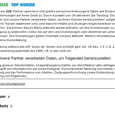
sere
218
-Partner speichern und greifen auf personenbezogene Daten wie Brows
Kennungen auf Ihrem Gerät zu. Durch Auswahl von OK aktivieren Sie Tracking-Te
Wir und unsere Partner verarbeiten Daten, um Ihnen Dienste bereitzustellen“ aufge
Jüchen kooperieren
n Tracker deaktiviert sind, sind manche Inhalte und Anzeigen möglicherweise ni
r Sie. Sie können dieses Menü jederzeit wieder aufrufen, um Ihre Einstellungen zu
ligung zu widerrufen, indem Sie auf den Link Einstellungen oder Ablehnen am unte
icken. Ihre Einstellungen gelten innerhalb unseres Website. Weitere Informationen
en
tenschutzerklärung.
mung umfasst alle erft-kurier.de-Seiten und schließt gem. Art. 49 Abs. 1 S. 1 lit
 Stärke bringt uns
rarbeitung außerhalb des EWR, z.B. in den USA ein.
nsere Partner verarbeiten Daten, um Folgendes bereitzustellen:
genauer Standortdaten. Endgeräteeigenschaften zur Identifikation aktiv abfrage
griff auf Informationen auf einem Endgerät. Personalisierte Werbung und Inhalte
ung und der Performance von Inhalten, Zielgruppenforschung sowie Entwicklung
ng von Angeboten.
che Informationen
ohne Ehrenamtler auskommen? Die
n Fall. Was Jüchen ganz besonders stark
sum
er den Ehrenamtlern. Denn statt
same Stärke gesetzt. Das zeigt sich auch
hutz
 Jüchen, den Mitarbeitern der Tafel und