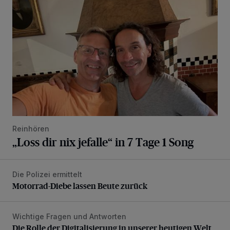
Reinhören
„Loss dir nix jefalle“ in 7 Tage 1 Song
Die Polizei ermittelt
Motorrad-Diebe lassen Beute zurück
Motorrad-Diebe lassen Beute zurück
Wichtige Fragen und Antworten
Die Rolle der Digitalisierung in unserer heutigen Welt
Die Rolle der Digitalisierung in unserer heutigen Welt