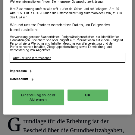
Grundbesitzabgaben
Weitere Informationen finden Sie in unserer Datenschutzerklärung.
Ihre Zustimmung umfasst alle erft-kurier.de-Seiten und schließt gem. Art. 49
Abs. 1 S. 1 lit. a DSGVO auch die Datenverarbeitung außerhalb des EWR, z.B. in
Jüchen
·
Die Stadt Jüchen weist darauf hin, dass die
den USA ein.
nächste Fälligkeit für die Grundbesitzabgaben am 15.
Wir und unsere Partner verarbeiten Daten, um Folgendes
Mai 2023 ansteht. Diese umfasst die Grundsteuer
bereitzustellen:
sowie die Gebühren für Abfallbeseitigung,
Verwendung genauer Standortdaten. Endgeräteeigenschaften zur Identifikation
Straßenreinigung, Winterdienst und die Entwässerung.
aktiv abfragen. Speichern von oder Zugriff auf Informationen auf einem Endgerät.
Personalisierte Werbung und Inhalte, Messung von Werbeleistung und der
Performance von Inhalten, Zielgruppenforschung sowie Entwicklung und
Verbesserung von Angeboten.
Ausführliche Informationen
12.05.2023 , 15:29 Uhr
Eine Minute Lesezeit
Impressum
Datenschutz
Einstellungen oder
OK
Ablehnen
G
rundlage für die Erhebung ist der
Bescheid über die Grundbesitzabgaben,