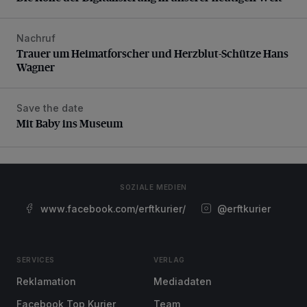
Nachruf
Trauer um Heimatforscher und Herzblut-Schütze Hans W
Trauer um Heimatforscher und Herzblut-Schütze Hans
Wagner
Save the date
Mit Baby ins Museum
Mit Baby ins Museum
SOZIALE MEDIEN
www.facebook.com/erftkurier/
@erftkurier
SERVICES
VERLAG
Reklamation
Mediadaten
Facebook Top Kurier
Team