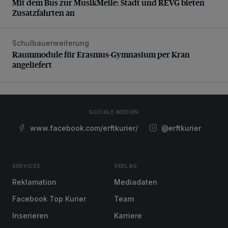
Mit dem Bus zur MusikMeile: Stadt und REVG bieten
Zusatzfahrten an
Schulbauerweiterung
Raummodule für Erasmus-Gymnasium per Kran angeliefer
Raummodule für Erasmus-Gymnasium per Kran
angeliefert
SOZIALE MEDIEN
www.facebook.com/erftkurier/
@erftkurier
SERVICES
VERLAG
Reklamation
Mediadaten
Facebook Top Kurier
Team
Inserieren
Karriere