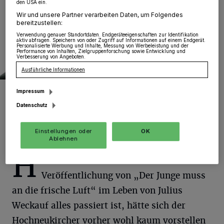
den USA ein.
Wir und unsere Partner verarbeiten Daten, um Folgendes
bereitzustellen:
Verwendung genauer Standortdaten. Endgeräteeigenschaften zur Identifikation
aktiv abfragen. Speichern von oder Zugriff auf Informationen auf einem Endgerät.
Personalisierte Werbung und Inhalte, Messung von Werbeleistung und der
Performance von Inhalten, Zielgruppenforschung sowie Entwicklung und
Verbesserung von Angeboten.
Ausführliche Informationen
Julius Weckaufs neues Projekt: Im März beginnen die Dreharbeiten
Impressum
zur „Catweazle“ Neuverfilmung mit Otto Waalkes an seiner Seite.
Datenschutz
Einstellungen oder
OK
Ablehnen
H
ochneukirch. Was nach der
Veröffentlichung von „Der Junge muss
an die frische Luft“ im Leben von Julius
Weckauf alles passiert ist, hätte sich der
Hochneukircher vorher wohl kaum vorstellen