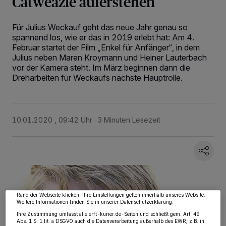
Catweazle auferstehen
Für Julius Weckauf geht das neue Jahr genau so
spannend los, wie er das in 2019 erlebt hat: Am 4.
Februar startet der Film „Enkel für Anfänger“, in dem
Julius neben Maren Kroymann und Heiner Lauterbach
vor der Kamera steht. Im März beginnen dann die
Dreharbeiten für Weckaufs nächste Hauptrolle.
10.01.2020 , 09:42 Uhr
3 Minuten Lesezeit
Wir und unsere
218
-Partner speichern und greifen auf personenbezogene Daten
wie Browserdaten oder eindeutige Kennungen auf Ihrem Gerät zu. Durch Auswahl
von OK aktivieren Sie Tracking-Technologien für die unter „Wir und unsere
Partner verarbeiten Daten, um Ihnen Dienste bereitzustellen“ aufgeführten
Zwecke. Wenn Tracker deaktiviert sind, sind manche Inhalte und Anzeigen
möglicherweise nicht mehr so relevant für Sie. Sie können dieses Menü jederzeit
wieder aufrufen, um Ihre Einstellungen zu ändern oder Ihre Einwilligung zu
widerrufen, indem Sie auf den Link Einstellungen oder Ablehnen am unteren
Rand der Webseite klicken. Ihre Einstellungen gelten innerhalb unseres Website.
Weitere Informationen finden Sie in unserer Datenschutzerklärung.
Ihre Zustimmung umfasst alle erft-kurier.de-Seiten und schließt gem. Art. 49
Abs. 1 S. 1 lit. a DSGVO auch die Datenverarbeitung außerhalb des EWR, z.B. in