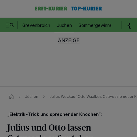
Grevenbroich
Jüchen
Sommergewinnspiel
Romm
Jüchen
Julius Weckauf Otto Waalkes Catweazle neuer 
„Elektrik-Trick und sprechender Knochen“:
Julius und Otto lassen