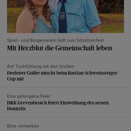
Spiel- und Bürgerverein lädt zum Schützenfest
Mit Herzblut die Gemeinschaft leben
Auf Tuchfühlung mit den Großen
Deelener Golfer mischt beim Bastian-Schweinsteiger-Cup 
Deelener Golfer mischt beim Bastian-Schweinsteiger-
Cup mit
Eine gelungene Feier
DRK Grevenbroich feiert Einweihung des neuen Domizils
DRK Grevenbroich feiert Einweihung des neuen
Domizils
Bitte vormerken
Mit dem Bus zur MusikMeile: Stadt und REVG bieten Zusat