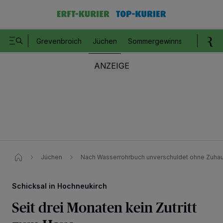
Grevenbroich
Jüchen
Sommergewinnspiel
Romm
Jüchen
Nach Wasserrohrbuch unverschuldet ohne Zuha
Schicksal in Hochneukirch
Seit drei Monaten kein Zutritt