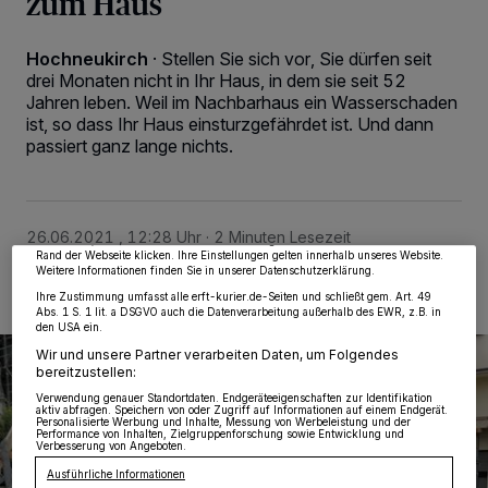
zum Haus
Hochneukirch
·
Stellen Sie sich vor, Sie dürfen seit
drei Monaten nicht in Ihr Haus, in dem sie seit 52
Jahren leben. Weil im Nachbarhaus ein Wasserschaden
ist, so dass Ihr Haus einsturzgefährdet ist. Und dann
Wir und unsere
218
-Partner speichern und greifen auf personenbezogene Daten
passiert ganz lange nichts.
wie Browserdaten oder eindeutige Kennungen auf Ihrem Gerät zu. Durch Auswahl
von OK aktivieren Sie Tracking-Technologien für die unter „Wir und unsere
Partner verarbeiten Daten, um Ihnen Dienste bereitzustellen“ aufgeführten
Zwecke. Wenn Tracker deaktiviert sind, sind manche Inhalte und Anzeigen
möglicherweise nicht mehr so relevant für Sie. Sie können dieses Menü jederzeit
wieder aufrufen, um Ihre Einstellungen zu ändern oder Ihre Einwilligung zu
26.06.2021 , 12:28 Uhr
2 Minuten Lesezeit
widerrufen, indem Sie auf den Link Einstellungen oder Ablehnen am unteren
Rand der Webseite klicken. Ihre Einstellungen gelten innerhalb unseres Website.
Weitere Informationen finden Sie in unserer Datenschutzerklärung.
Ihre Zustimmung umfasst alle erft-kurier.de-Seiten und schließt gem. Art. 49
Abs. 1 S. 1 lit. a DSGVO auch die Datenverarbeitung außerhalb des EWR, z.B. in
den USA ein.
Wir und unsere Partner verarbeiten Daten, um Folgendes
bereitzustellen:
Verwendung genauer Standortdaten. Endgeräteeigenschaften zur Identifikation
aktiv abfragen. Speichern von oder Zugriff auf Informationen auf einem Endgerät.
Personalisierte Werbung und Inhalte, Messung von Werbeleistung und der
Performance von Inhalten, Zielgruppenforschung sowie Entwicklung und
Verbesserung von Angeboten.
Ausführliche Informationen