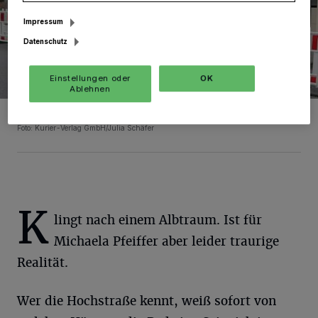
Impressum
Datenschutz
Einstellungen oder
OK
Ablehnen
Hält tapfer durch: Michaela Pfeiffer mit Hund Lilly.
Foto: Kurier-Verlag GmbH/Julia Schäfer
K
lingt nach einem Albtraum. Ist für
Michaela Pfeiffer aber leider traurige
Realität.
Wer die Hochstraße kennt, weiß sofort von