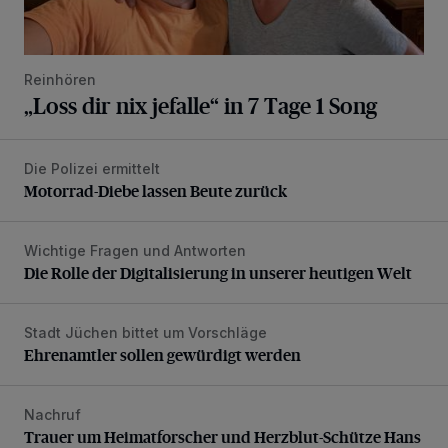
Reinhören
„Loss dir nix jefalle“ in 7 Tage 1 Song
Die Polizei ermittelt
Motorrad-Diebe lassen Beute zurück
Motorrad-Diebe lassen Beute zurück
Wichtige Fragen und Antworten
Die Rolle der Digitalisierung in unserer heutigen Welt
Die Rolle der Digitalisierung in unserer heutigen Welt
Stadt Jüchen bittet um Vorschläge
Ehrenamtler sollen gewürdigt werden
Ehrenamtler sollen gewürdigt werden
Nachruf
Trauer um Heimatforscher und Herzblut-Schütze Hans W
Trauer um Heimatforscher und Herzblut-Schütze Hans