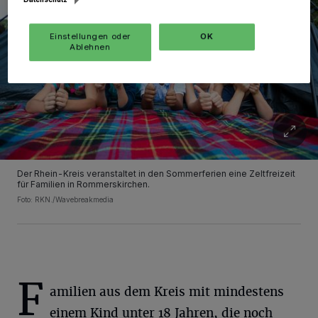
Einstellungen oder
OK
Ablehnen
Der Rhein-Kreis veranstaltet in den Sommerferien eine Zeltfreizeit
für Familien in Rommerskirchen.
Foto: RKN./Wavebreakmedia
F
amilien aus dem Kreis mit mindestens
einem Kind unter 18 Jahren, die noch