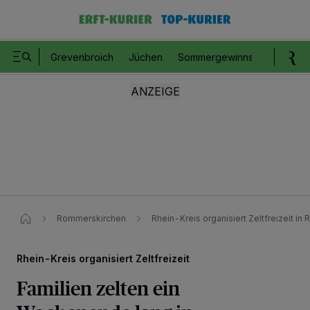
Grevenbroich
Jüchen
Sommergewinnspiel
Romm
Rommerskirchen
Rhein-Kreis organisiert Zeltfreizeit in
Rhein-Kreis organisiert Zeltfreizeit
Familien zelten ein