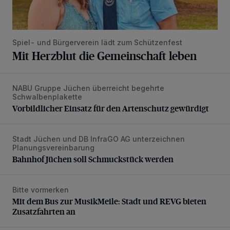
Spiel- und Bürgerverein lädt zum Schützenfest
Mit Herzblut die Gemeinschaft leben
NABU Gruppe Jüchen überreicht begehrte
Vorbildlicher Einsatz für den Artenschutz gewürdigt
Schwalbenplakette
Vorbildlicher Einsatz für den Artenschutz gewürdigt
Stadt Jüchen und DB InfraGO AG unterzeichnen
Bahnhof Jüchen soll Schmuckstück werden
Planungsvereinbarung
Bahnhof Jüchen soll Schmuckstück werden
Bitte vormerken
Mit dem Bus zur MusikMeile: Stadt und REVG bieten Zusat
Mit dem Bus zur MusikMeile: Stadt und REVG bieten
Zusatzfahrten an