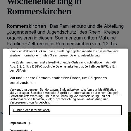
Wochenende lang in
Rommerskirchen
Wir und unsere
218
-Partner speichern und greifen auf personenbezogene Daten
wie Browserdaten oder eindeutige Kennungen auf Ihrem Gerät zu. Durch Auswahl
Rommerskirchen
·
Das Familienbüro und die Abteilung
von OK aktivieren Sie Tracking-Technologien für die unter „Wir und unsere
„Jugendarbeit und Jugendschutz“ des Rhein-Kreises
Partner verarbeiten Daten, um Ihnen Dienste bereitzustellen“ aufgeführten
Zwecke. Wenn Tracker deaktiviert sind, sind manche Inhalte und Anzeigen
organisieren in diesem Sommer zum dritten Mal eine
möglicherweise nicht mehr so relevant für Sie. Sie können dieses Menü jederzeit
Familien-Zeltfreizeit in Rommerskirchen vom 12. bis
wieder aufrufen, um Ihre Einstellungen zu ändern oder Ihre Einwilligung zu
widerrufen, indem Sie auf den Link Einstellungen oder Ablehnen am unteren
14. Juli für Eltern und ihre Kinder ab sechs Jahren.
Rand der Webseite klicken. Ihre Einstellungen gelten innerhalb unseres Website.
Mitmachen können Familien aus dem Rhein-Kreis, die
Weitere Informationen finden Sie in unserer Datenschutzerklärung.
Inhaber der Familienkarte sind.
Ihre Zustimmung umfasst alle erft-kurier.de-Seiten und schließt gem. Art. 49
Abs. 1 S. 1 lit. a DSGVO auch die Datenverarbeitung außerhalb des EWR, z.B. in
den USA ein.
Wir und unsere Partner verarbeiten Daten, um Folgendes
bereitzustellen:
20.03.2024 , 09:57 Uhr
Eine Minute Lesezeit
Verwendung genauer Standortdaten. Endgeräteeigenschaften zur Identifikation
aktiv abfragen. Speichern von oder Zugriff auf Informationen auf einem Endgerät.
Personalisierte Werbung und Inhalte, Messung von Werbeleistung und der
Performance von Inhalten, Zielgruppenforschung sowie Entwicklung und
Verbesserung von Angeboten.
Ausführliche Informationen
Impressum
Datenschutz