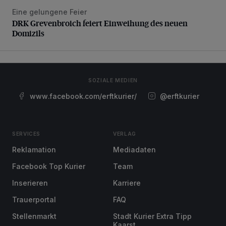
Eine gelungene Feier
DRK Grevenbroich feiert Einweihung des neuen Domizils
DRK Grevenbroich feiert Einweihung des neuen
Domizils
SOZIALE MEDIEN
www.facebook.com/erftkurier/
@erftkurier
SERVICES
VERLAG
Reklamation
Mediadaten
Facebook Top Kurier
Team
Inserieren
Karriere
Trauerportal
FAQ
Stellenmarkt
Stadt Kurier Extra Tipp
Kaarst