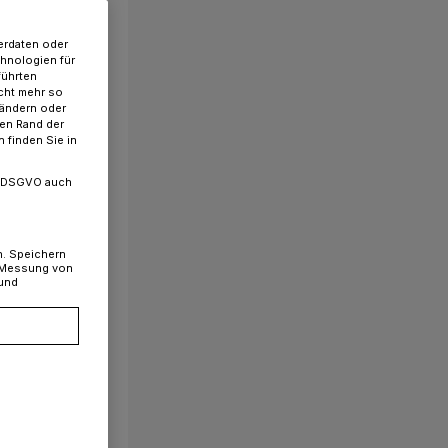
erdaten oder
chnologien für
führten
cht mehr so
 ändern oder
ren Rand der
 finden Sie in
. a DSGVO auch
n. Speichern
, Messung von
 und