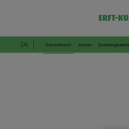
Grevenbroich
Jüchen
Sommergewinns