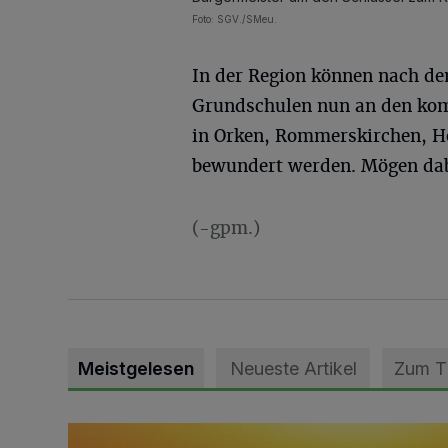
Foto: SGV./SMeu.
In der Region können nach d
Grundschulen nun an den ko
in Orken, Rommerskirchen, H
bewundert werden. Mögen dabe
(-gpm.)
Meistgelesen
Neueste Artikel
Zum 
Die schönsten Sommermomente gesucht