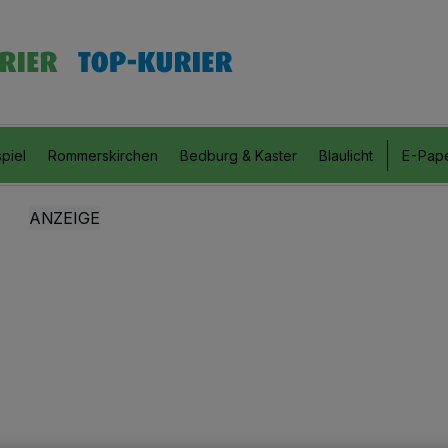
piel
Rommerskirchen
Bedburg & Kaster
Blaulicht
E-Pap