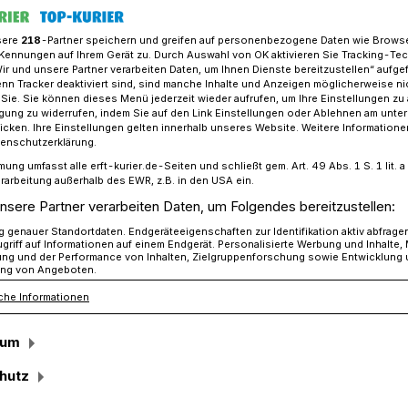
sere
218
-Partner speichern und greifen auf personenbezogene Daten wie Brows
Kennungen auf Ihrem Gerät zu. Durch Auswahl von OK aktivieren Sie Tracking-Te
Wir und unsere Partner verarbeiten Daten, um Ihnen Dienste bereitzustellen“ aufge
gestürmt!​ An Erft und Gillbach regieren die Jecken!
n Tracker deaktiviert sind, sind manche Inhalte und Anzeigen möglicherweise ni
r Sie. Sie können dieses Menü jederzeit wieder aufrufen, um Ihre Einstellungen zu
ligung zu widerrufen, indem Sie auf den Link Einstellungen oder Ablehnen am unte
icken. Ihre Einstellungen gelten innerhalb unseres Website. Weitere Informationen
tenschutzerklärung.
mung umfasst alle erft-kurier.de-Seiten und schließt gem. Art. 49 Abs. 1 S. 1 lit
Gillbach regieren
rarbeitung außerhalb des EWR, z.B. in den USA ein.
nsere Partner verarbeiten Daten, um Folgendes bereitzustellen:
genauer Standortdaten. Endgeräteeigenschaften zur Identifikation aktiv abfrage
griff auf Informationen auf einem Endgerät. Personalisierte Werbung und Inhalte
ung und der Performance von Inhalten, Zielgruppenforschung sowie Entwicklung
ng von Angeboten.
che Informationen
ch der stetig zusenehmende Regen
 keinen Abbruch tun: Um Punkt 11.11 Uhr
sum
valsgesellschaften ,Rut-Wieß’
er Burgritter‘ vor dem Rathaus
hutz
bastian Meurer, Sprecher der Gillbach-