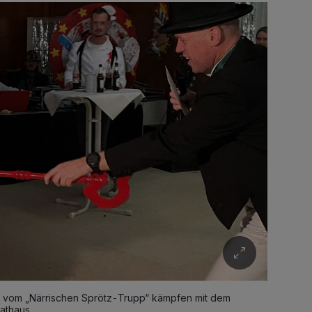
ler vom „Närrischen Sprötz-Trupp“ kämpfen mit dem
athaus.