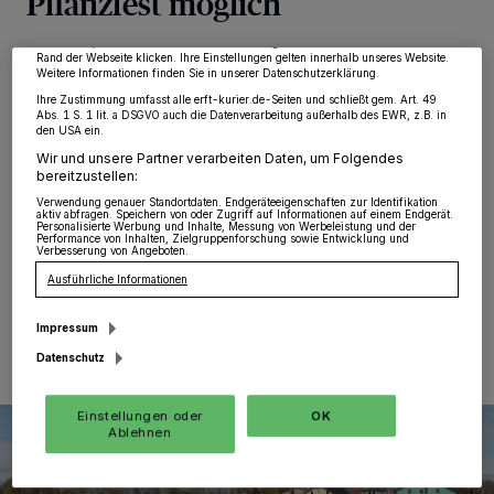
Pflanzfest möglich
möglicherweise nicht mehr so relevant für Sie. Sie können dieses Menü jederzeit
wieder aufrufen, um Ihre Einstellungen zu ändern oder Ihre Einwilligung zu
widerrufen, indem Sie auf den Link Einstellungen oder Ablehnen am unteren
Bedburg
·
Für frischgebackene Eltern sind glückliche
Rand der Webseite klicken. Ihre Einstellungen gelten innerhalb unseres Website.
Weitere Informationen finden Sie in unserer Datenschutzerklärung.
Erinnerungen an die gemeinsame Zeit von großer
Bedeutung. Für Kinder sind vor allem die
Ihre Zustimmung umfasst alle erft-kurier.de-Seiten und schließt gem. Art. 49
Abs. 1 S. 1 lit. a DSGVO auch die Datenverarbeitung außerhalb des EWR, z.B. in
Sensibilisierung für die Natur und deren Erhaltung
den USA ein.
wichtig. Aus diesem Grund gibt es seit ein paar Jahren
Wir und unsere Partner verarbeiten Daten, um Folgendes
die Bedburger Storchenwiese. Hier können Eltern,
bereitzustellen:
Großeltern, Patentanten oder -onkel einen Baum zur
Verwendung genauer Standortdaten. Endgeräteeigenschaften zur Identifikation
Geburt ihres Nachwuchses pflanzen.
aktiv abfragen. Speichern von oder Zugriff auf Informationen auf einem Endgerät.
Personalisierte Werbung und Inhalte, Messung von Werbeleistung und der
Performance von Inhalten, Zielgruppenforschung sowie Entwicklung und
Verbesserung von Angeboten.
Ausführliche Informationen
02.08.2022 , 12:00 Uhr
Eine Minute Lesezeit
Impressum
Datenschutz
Einstellungen oder
OK
Ablehnen