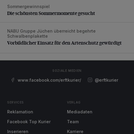
Sommergewinnspiel
Die schönsten Sommermomente gesucht
Die schönsten Sommermomente gesucht
NABU Gruppe Jüchen überreicht begehrte
Vorbildlicher Einsatz für den Artenschutz gewürdigt
Schwalbenplakette
Vorbildlicher Einsatz für den Artenschutz gewürdigt
SOZIALE MEDIEN
www.facebook.com/erftkurier/
@erftkurier
SERVICES
VERLAG
Reklamation
Mediadaten
Facebook Top Kurier
Team
Inserieren
Karriere