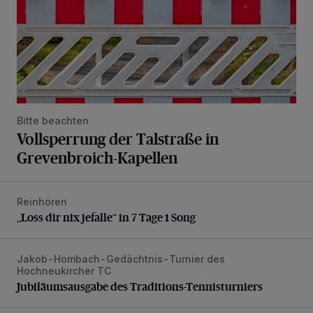
Bitte beachten
Vollsperrung der Talstraße in
Grevenbroich-Kapellen
Reinhören
„Loss dir nix jefalle“ in 7 Tage 1 Song
„Loss dir nix jefalle“ in 7 Tage 1 Song
Jakob-Hombach-Gedächtnis-Turnier des
Jubiläumsausgabe des Traditions-Tennisturniers
Hochneukircher TC
Jubiläumsausgabe des Traditions-Tennisturniers