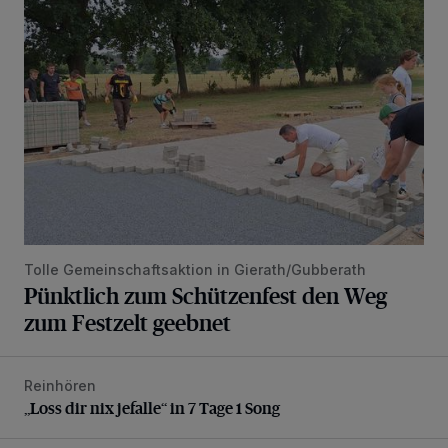
Pünktlich zum Schützenfest den Weg zum Festzelt geebne
Tolle Gemeinschaftsaktion in Gierath/Gubberath
Pünktlich zum Schützenfest den Weg
zum Festzelt geebnet
Reinhören
„Loss dir nix jefalle“ in 7 Tage 1 Song
„Loss dir nix jefalle“ in 7 Tage 1 Song