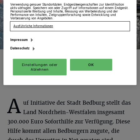
Verwendung genauer Standortdaten. Endgeräteeigenschaften zur Identifikation
aktiv abfragen. Speichern von oder Zugriff auf Informationen auf einem Endgerät.
Personalisierte Werbung und Inhalte, Messung von Werbeleistung und der
Performance von Inhalten, Zielgruppenforschung sowie Entwicklung und
Verbesserung von Angeboten.
Ausführliche Informationen
Impressum
Datenschutz
Starkregen (Symbolfoto).
Foto: ATU
Einstellungen oder
OK
Ablehnen
A
uf Initiative der Stadt Bedburg stellt das
Land Nordrhein-Westfalen insgesamt
300.000 Euro Soforthilfe zur Verfügung. Diese
Hilfe kommt allen Bedburgern zugute, die