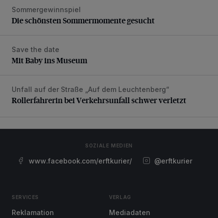
Sommergewinnspiel
Die schönsten Sommermomente gesucht
Die schönsten Sommermomente gesucht
Save the date
Mit Baby ins Museum
Mit Baby ins Museum
Unfall auf der Straße „Auf dem Leuchtenberg“
Rollerfahrerin bei Verkehrsunfall schwer verletzt
Rollerfahrerin bei Verkehrsunfall schwer verletzt
SOZIALE MEDIEN
www.facebook.com/erftkurier/
@erftkurier
SERVICES
VERLAG
Reklamation
Mediadaten