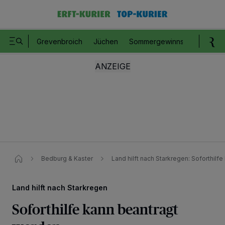
Grevenbroich
Jüchen
Sommergewinnspiel
Romm
Bedburg & Kaster
Land hilft nach Starkregen: Soforthilf
Land hilft nach Starkregen
Soforthilfe kann beantragt