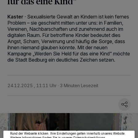
für das eine Kind“
Kaster
·
Sexualisierte Gewalt an Kindern ist kein fernes
Problem – sie geschieht mitten unter uns: in Familien,
Vereinen, Nachbarschaften und zunehmend auch im
digitalen Raum. Für betroffene Kinder bedeutet dies
Angst, Scham, Verwirrung und häufig die Sorge, dass
ihnen niemand glauben könnte. Mit der neuen
Kampagne „Werden Sie Held für das eine Kind“ möchte
die Stadt Bedburg ein deutliches Zeichen setzen.
24.12.2025 , 11:11 Uhr
3 Minuten Lesezeit
Wir und unsere
218
-Partner speichern und greifen auf personenbezogene Daten
wie Browserdaten oder eindeutige Kennungen auf Ihrem Gerät zu. Durch Auswahl
von OK aktivieren Sie Tracking-Technologien für die unter „Wir und unsere
Partner verarbeiten Daten, um Ihnen Dienste bereitzustellen“ aufgeführten
Zwecke. Wenn Tracker deaktiviert sind, sind manche Inhalte und Anzeigen
möglicherweise nicht mehr so relevant für Sie. Sie können dieses Menü jederzeit
wieder aufrufen, um Ihre Einstellungen zu ändern oder Ihre Einwilligung zu
widerrufen, indem Sie auf den Link Einstellungen oder Ablehnen am unteren
Rand der Webseite klicken. Ihre Einstellungen gelten innerhalb unseres Website.
Weitere Informationen finden Sie in unserer Datenschutzerklärung.