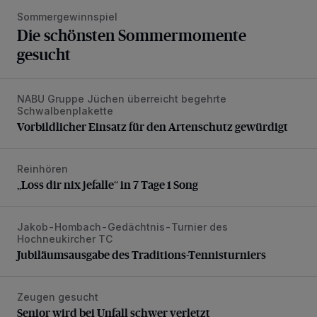
Sommergewinnspiel
Die schönsten Sommermomente
gesucht
NABU Gruppe Jüchen überreicht begehrte
Vorbildlicher Einsatz für den Artenschutz gewürdigt
Schwalbenplakette
Vorbildlicher Einsatz für den Artenschutz gewürdigt
Reinhören
„Loss dir nix jefalle“ in 7 Tage 1 Song
„Loss dir nix jefalle“ in 7 Tage 1 Song
Jakob-Hombach-Gedächtnis-Turnier des
Jubiläumsausgabe des Traditions-Tennisturniers
Hochneukircher TC
Jubiläumsausgabe des Traditions-Tennisturniers
Zeugen gesucht
Senior wird bei Unfall schwer verletzt
Senior wird bei Unfall schwer verletzt