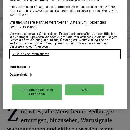
Ihre Zustimmung umfasst alle erft-kurier.de-Seiten und schließt gem. Art. 49
Abs. 1 S. 1 lit. a DSGVO auch die Datenverarbeitung außerhalb des EWR, z.B. in
den USA ein.
Wir und unsere Partner verarbeiten Daten, um Folgendes
bereitzustellen:
Verwendung genauer Standortdaten. Endgeräteeigenschaften zur Identifikation
aktiv abfragen. Speichern von oder Zugriff auf Informationen auf einem Endgerät.
Personalisierte Werbung und Inhalte, Messung von Werbeleistung und der
Performance von Inhalten, Zielgruppenforschung sowie Entwicklung und
Verbesserung von Angeboten.
Ausführliche Informationen
Betroffene Kinder leben mit Angst, Scham, Verwirrung und der
Impressum
Sorge, dass ihnen niemand glauben könnte.
Foto: pixabay
Datenschutz
Einstellungen oder
OK
Ablehnen
Z
iel ist es, alle Menschen in Bedburg zu
ermutigen, hinzusehen, Warnsignale
wahrzunehmen und aktiv zu werden, wenn