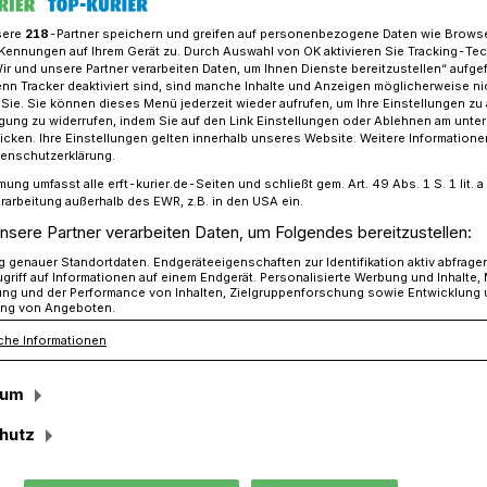
sere
218
-Partner speichern und greifen auf personenbezogene Daten wie Brows
Kennungen auf Ihrem Gerät zu. Durch Auswahl von OK aktivieren Sie Tracking-Te
Wir und unsere Partner verarbeiten Daten, um Ihnen Dienste bereitzustellen“ aufge
igitalen Werbeanlagen werden künftig Warnmeldungen angezeigt
n Tracker deaktiviert sind, sind manche Inhalte und Anzeigen möglicherweise ni
r Sie. Sie können dieses Menü jederzeit wieder aufrufen, um Ihre Einstellungen zu
ligung zu widerrufen, indem Sie auf den Link Einstellungen oder Ablehnen am unte
icken. Ihre Einstellungen gelten innerhalb unseres Website. Weitere Informationen
tenschutzerklärung.
mung umfasst alle erft-kurier.de-Seiten und schließt gem. Art. 49 Abs. 1 S. 1 lit
rarbeitung außerhalb des EWR, z.B. in den USA ein.
en des Kreises
nsere Partner verarbeiten Daten, um Folgendes bereitzustellen:
genauer Standortdaten. Endgeräteeigenschaften zur Identifikation aktiv abfrage
griff auf Informationen auf einem Endgerät. Personalisierte Werbung und Inhalte
ung und der Performance von Inhalten, Zielgruppenforschung sowie Entwicklung
arnmeldungen bei akuten Gefahrenlagen
ng von Angeboten.
 nicht nur an Rundfunk- und
che Informationen
Smartphones versendet, sondern auch auf
angezeigt. Die digitalen Screens findet
sum
rkehrsknotenpunkten – an
hutz
nhof, im Rheinpark-Center und ab
ängerzone.