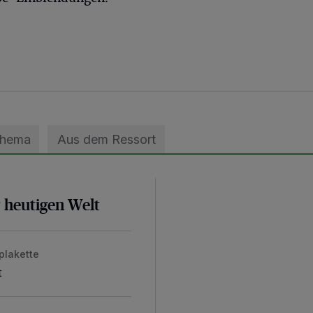
Thema
Aus dem Ressort
r heutigen Welt
plakette
t