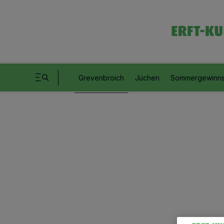
Grevenbroich
Jüchen
Sommergewinns