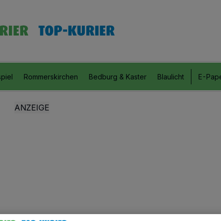
piel
Rommerskirchen
Bedburg & Kaster
Blaulicht
E-Pap