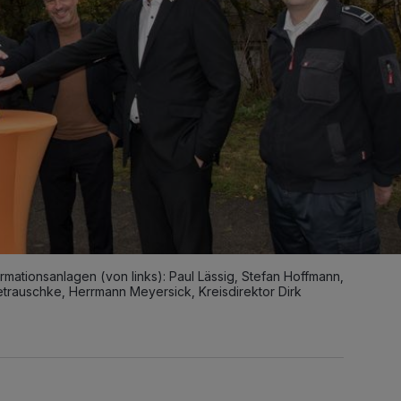
mationsanlagen (von links): Paul Lässig, Stefan Hoffmann,
trauschke, Herrmann Meyersick, Kreisdirektor Dirk