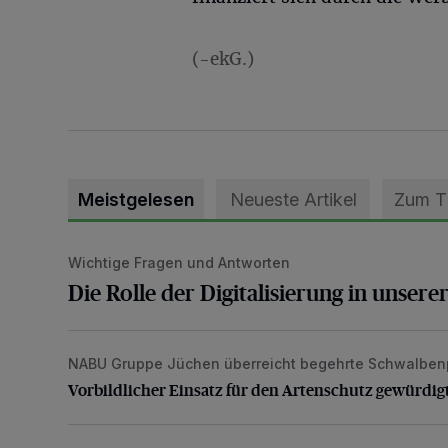
(-ekG.)
Meistgelesen
Neueste Artikel
Zum 
Wichtige Fragen und Antworten
Die Rolle der Digitalisierung in unserer heutigen Welt
Die Rolle der Digitalisierung in unsere
NABU Gruppe Jüchen überreicht begehrte Schwalben
Vorbildlicher Einsatz für den Artenschutz gewürdigt
Vorbildlicher Einsatz für den Artenschutz gewürdig