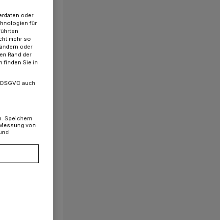
erdaten oder
chnologien für
führten
cht mehr so
 ändern oder
ren Rand der
 finden Sie in
. a DSGVO auch
n. Speichern
, Messung von
 und