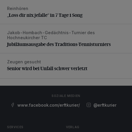
Reinhören
„Loss dir nix jefalle“ in 7 Tage 1 Song
„Loss dir nix jefalle“ in 7 Tage 1 Song
Jakob-Hombach-Gedächtnis-Turnier des
Jubiläumsausgabe des Traditions-Tennisturniers
Hochneukircher TC
Jubiläumsausgabe des Traditions-Tennisturniers
Zeugen gesucht
Senior wird bei Unfall schwer verletzt
Senior wird bei Unfall schwer verletzt
SOZIALE MEDIEN
www.facebook.com/erftkurier/
@erftkurier
SERVICES
VERLAG