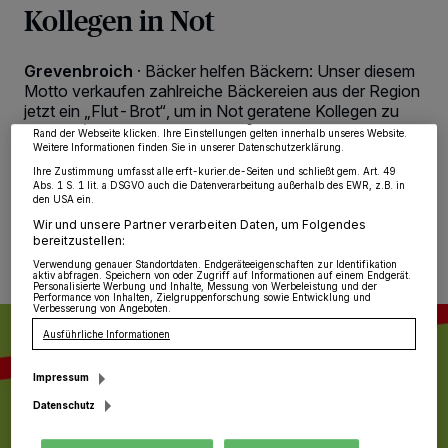
Kollegen in Not
Wir und unsere
218
-Partner speichern und greifen auf personenbezogene Daten
wie Browserdaten oder eindeutige Kennungen auf Ihrem Gerät zu. Durch Auswahl
von OK aktivieren Sie Tracking-Technologien für die unter „Wir und unsere
Partner verarbeiten Daten, um Ihnen Dienste bereitzustellen“ aufgeführten
Grevenbroich
·
Bäcker helfen Bäckern: Unser diesem
Zwecke. Wenn Tracker deaktiviert sind, sind manche Inhalte und Anzeigen
Motto verkaufen zahlreiche Bäckereien aus der Region
möglicherweise nicht mehr so relevant für Sie. Sie können dieses Menü jederzeit
wieder aufrufen, um Ihre Einstellungen zu ändern oder Ihre Einwilligung zu
jetzt ein „Flut-Brot“, um in Not geratene Kollegen zu
widerrufen, indem Sie auf den Link Einstellungen oder Ablehnen am unteren
unterstützen.
Rand der Webseite klicken. Ihre Einstellungen gelten innerhalb unseres Website.
Weitere Informationen finden Sie in unserer Datenschutzerklärung.
Ihre Zustimmung umfasst alle erft-kurier.de-Seiten und schließt gem. Art. 49
Abs. 1 S. 1 lit. a DSGVO auch die Datenverarbeitung außerhalb des EWR, z.B. in
den USA ein.
26.07.2021 , 10:21 Uhr
Eine Minute Lesezeit
Wir und unsere Partner verarbeiten Daten, um Folgendes
bereitzustellen:
Verwendung genauer Standortdaten. Endgeräteeigenschaften zur Identifikation
aktiv abfragen. Speichern von oder Zugriff auf Informationen auf einem Endgerät.
Personalisierte Werbung und Inhalte, Messung von Werbeleistung und der
Performance von Inhalten, Zielgruppenforschung sowie Entwicklung und
Verbesserung von Angeboten.
Ausführliche Informationen
Impressum
Datenschutz