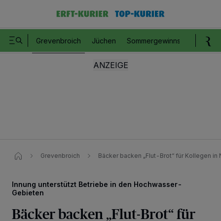
Grevenbroich
Jüchen
Sommergewinnspiel
Romm
Grevenbroich
Bäcker backen „Flut-Brot“ für Kollegen in 
Innung unterstützt Betriebe in den Hochwasser-
Gebieten
Bäcker backen „Flut-Brot“ für