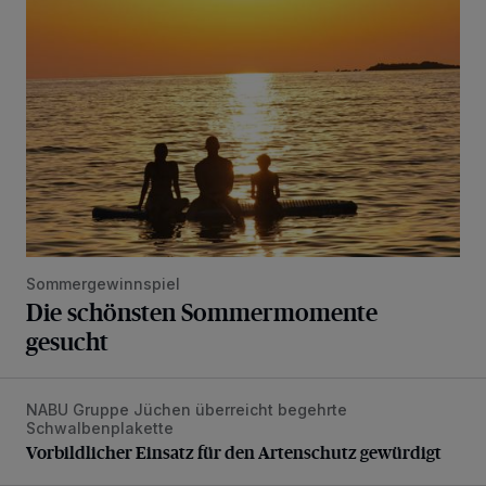
Sommergewinnspiel
Die schönsten Sommermomente
gesucht
NABU Gruppe Jüchen überreicht begehrte
Vorbildlicher Einsatz für den Artenschutz gewürdigt
Schwalbenplakette
Vorbildlicher Einsatz für den Artenschutz gewürdigt