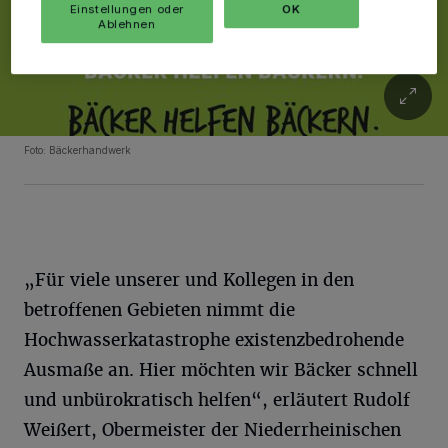
Einstellungen oder
OK
Ablehnen
Foto: Bäckerhandwerk
„Für viele unserer und Kollegen in den
betroffenen Gebieten nimmt die
Hochwasserkatastrophe existenzbedrohende
Ausmaße an. Hier möchten wir Bäcker schnell
und unbürokratisch helfen“, erläutert Rudolf
Weißert, Obermeister der Niederrheinischen