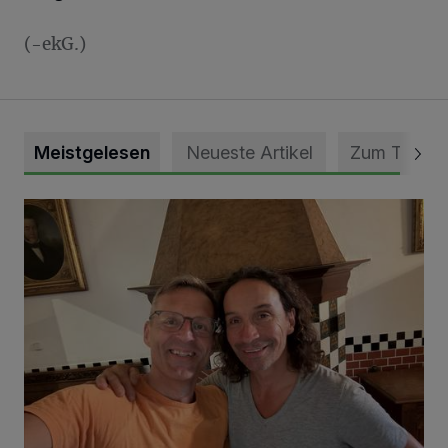
(-ekG.)
Meistgelesen
Neueste Artikel
Zum Thema
„Loss dir nix jefalle“ in 7 Tage 1 Song