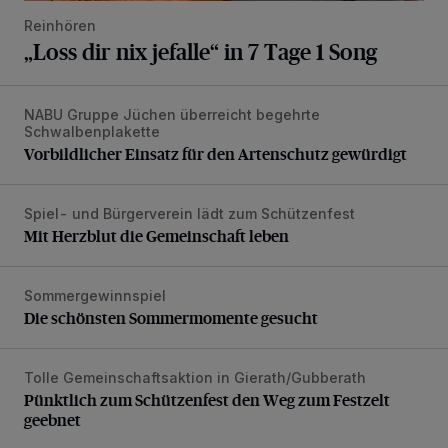
Reinhören
„Loss dir nix jefalle“ in 7 Tage 1 Song
NABU Gruppe Jüchen überreicht begehrte
Vorbildlicher Einsatz für den Artenschutz gewürdigt
Schwalbenplakette
Vorbildlicher Einsatz für den Artenschutz gewürdigt
Spiel- und Bürgerverein lädt zum Schützenfest
Mit Herzblut die Gemeinschaft leben
Mit Herzblut die Gemeinschaft leben
Sommergewinnspiel
Die schönsten Sommermomente gesucht
Die schönsten Sommermomente gesucht
Tolle Gemeinschaftsaktion in Gierath/Gubberath
Pünktlich zum Schützenfest den Weg zum Festzelt geebne
Pünktlich zum Schützenfest den Weg zum Festzelt
geebnet