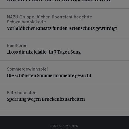
NABU Gruppe Jüchen überreicht begehrte
Vorbildlicher Einsatz für den Artenschutz gewürdigt
Schwalbenplakette
Vorbildlicher Einsatz für den Artenschutz gewürdigt
Reinhören
„Loss dir nix jefalle“ in 7 Tage 1 Song
„Loss dir nix jefalle“ in 7 Tage 1 Song
Sommergewinnspiel
Die schönsten Sommermomente gesucht
Die schönsten Sommermomente gesucht
Bitte beachten
Sperrung wegen Brückenbauarbeiten
Sperrung wegen Brückenbauarbeiten
SOZIALE MEDIEN