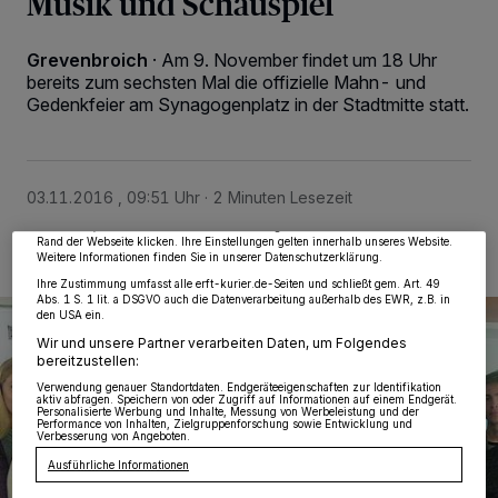
Musik und Schauspiel
Grevenbroich
·
Am 9. November findet um 18 Uhr
bereits zum sechsten Mal die offizielle Mahn- und
Gedenkfeier am Synagogenplatz in der Stadtmitte statt.
Wir und unsere
218
-Partner speichern und greifen auf personenbezogene Daten
wie Browserdaten oder eindeutige Kennungen auf Ihrem Gerät zu. Durch Auswahl
von OK aktivieren Sie Tracking-Technologien für die unter „Wir und unsere
Partner verarbeiten Daten, um Ihnen Dienste bereitzustellen“ aufgeführten
Zwecke. Wenn Tracker deaktiviert sind, sind manche Inhalte und Anzeigen
03.11.2016 , 09:51 Uhr
2 Minuten Lesezeit
möglicherweise nicht mehr so relevant für Sie. Sie können dieses Menü jederzeit
wieder aufrufen, um Ihre Einstellungen zu ändern oder Ihre Einwilligung zu
widerrufen, indem Sie auf den Link Einstellungen oder Ablehnen am unteren
Rand der Webseite klicken. Ihre Einstellungen gelten innerhalb unseres Website.
Weitere Informationen finden Sie in unserer Datenschutzerklärung.
Ihre Zustimmung umfasst alle erft-kurier.de-Seiten und schließt gem. Art. 49
Abs. 1 S. 1 lit. a DSGVO auch die Datenverarbeitung außerhalb des EWR, z.B. in
den USA ein.
Wir und unsere Partner verarbeiten Daten, um Folgendes
bereitzustellen:
Verwendung genauer Standortdaten. Endgeräteeigenschaften zur Identifikation
aktiv abfragen. Speichern von oder Zugriff auf Informationen auf einem Endgerät.
Personalisierte Werbung und Inhalte, Messung von Werbeleistung und der
Performance von Inhalten, Zielgruppenforschung sowie Entwicklung und
Verbesserung von Angeboten.
Ausführliche Informationen