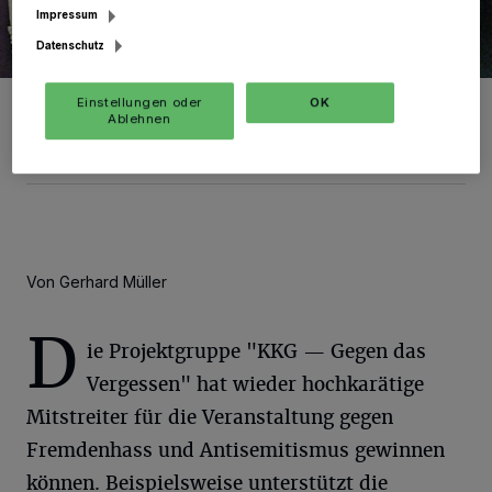
Impressum
Datenschutz
Die Projektgruppe „KKG — Gegen das Vergessen“ und ihre
Einstellungen oder
OK
Mitstreiter würden sich sehr darüber freuen, wenn möglichst viele
Ablehnen
ein Zeichen gegen Ausgrenzung, Antisemitismus und Fremdenhass
setzen würden.
Von Gerhard Müller
D
ie Projektgruppe "KKG — Gegen das
Vergessen" hat wieder hochkarätige
Mitstreiter für die Veranstaltung gegen
Fremdenhass und Antisemitismus gewinnen
können. Beispielsweise unterstützt die